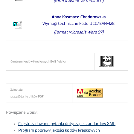
(format Adobe Acrobat 4.0)
Anna Kosmacz-Chodorowska
Wymogi techniczne kodu UCC/EAN-128
(format Microsoft Word 97)
Centrum Kodów Kreskowych EAN Polska
Zainstaluj
przeglšdarkę plików PDF
Powiązane wpisy:
Często zadawane pytania dotyczące standardów XML
Program poprawy jakości kodów kreskowych