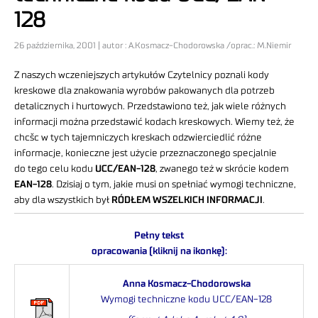
128
26 października, 2001 | autor : A.Kosmacz-Chodorowska /oprac.: M.Niemir
Z naszych wczeniejszych artykułów Czytelnicy poznali kody
kreskowe dla znakowania wyrobów pakowanych dla potrzeb
detalicznych i hurtowych. Przedstawiono też, jak wiele różnych
informacji można przedstawić kodach kreskowych. Wiemy też, że
chcšc w tych tajemniczych kreskach odzwierciedlić różne
informacje, konieczne jest użycie przeznaczonego specjalnie
do tego celu kodu
UCC/EAN-128
, zwanego też w skrócie kodem
EAN-128
. Dzisiaj o tym, jakie musi on spełniać wymogi techniczne,
aby dla wszystkich był
RÓDŁEM WSZELKICH INFORMACJI
.
Pełny tekst
opracowania (kliknij na ikonkę):
Anna Kosmacz-Chodorowska
Wymogi techniczne kodu UCC/EAN-128