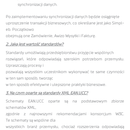
synchronizacji danych.
Po zaimplementowaniu synchronizacji danych będzie osiągnięte
uproszczenie transakcji biznesowych, co określane jest jako Simpl-
eb. Początkowo
obejmują one Zamówienie, Awizo Wysyłki i Fakturę.
2. Jaka jest wartość standardów?
Standardy umożliwiają przedsiębiorstwu przyjęcie wspólnych
rozwiązań, które odpowiadają szerokim potrzebom przemysłu.
Upraszczają procesy i
pozwalają wszystkim uczestnikom wykonywać te same czynności
w ten sam sposób, tworząc
w ten sposób efektywne i ulepszone praktyki biznesowe.
3. Na czym oparte są standardy XML EAN.UCC?
Schematy EAN.UCC oparte są na podstawowym zbiorze
schematów XML,
zgodnie z najnowszymi rekomendacjami konsorcjum W3C.
Te schematy są wspólne dla
wszystkich branż przemysłu, chociaż rozszerzenia odpowiadają