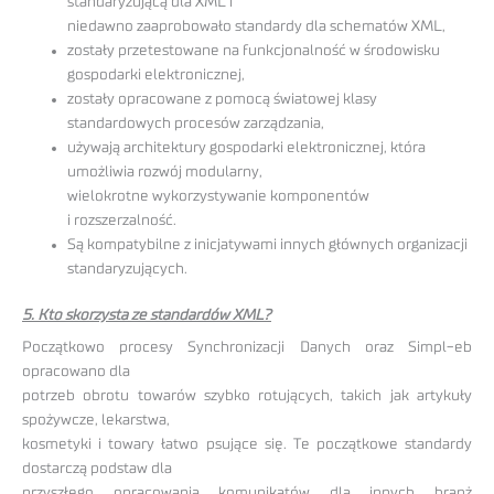
standaryzującą dla XML i
niedawno zaaprobowało standardy dla schematów XML,
zostały przetestowane na funkcjonalność w środowisku
gospodarki elektronicznej,
zostały opracowane z pomocą światowej klasy
standardowych procesów zarządzania,
używają architektury gospodarki elektronicznej, która
umożliwia rozwój modularny,
wielokrotne wykorzystywanie komponentów
i rozszerzalność.
Są kompatybilne z inicjatywami innych głównych organizacji
standaryzujących.
5. Kto skorzysta ze standardów XML?
Początkowo procesy Synchronizacji Danych oraz Simpl-eb
opracowano dla
potrzeb obrotu towarów szybko rotujących, takich jak artykuły
spożywcze, lekarstwa,
kosmetyki i towary łatwo psujące się. Te początkowe standardy
dostarczą podstaw dla
przyszłego opracowania komunikatów dla innych branż