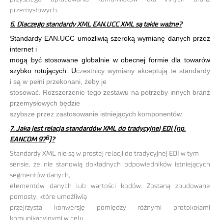
przemysłowych.
6. Dlaczego standardy XML EAN.UCC XML są takie ważne?
Standardy EAN.UCC umożliwią szeroką wymianę danych przez
internet i
mogą być stosowane globalnie w obecnej formie dla towarów
szybko rotujących. U
czestnicy wymiany akceptują te standardy
i są w pełni przekonani, żeby je
stosować. Rozszerzenie tego zestawu na potrzeby innych branż
przemysłowych będzie
szybsze przez zastosowanie istniejących komponentów.
7. Jaka jest relacja standardów XML do tradycyjnej EDI (np.
R
EANCOM 97
)?
Standardy XML nie są w prostej relacji do tradycyjnej EDI w tym
sensie, że nie stanowią dokładnych odpowiedników istniejących
segmentów danych,
elementów danych lub wartości kodów. Zostaną zbudowane
pomosty, które umożliwią
przejrzystą konwersję pomiędzy różnymi protokołami
komunikacyjnymi w celu