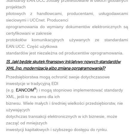
Standardy EAN.UCC zostały przetestowane w dwóch globalnych
projektach
pilotowych z handlowcami, producentami, usługodawcami
sieciowymi i UCCnet. Producenci
oprogramowania do wymiany dokumentów elektronicznych są
certyfikowani w zakresie
protokołów komunikacyjnych używanych ze standardami
EAN.UCC. Część użytkowa
standardów jest niezależna od producentów oprogramowania.
13. Jaki będzie skutek finansowy inicjatywy nowych standardów
XML (np. modernizacja albo zmiana oprogramowania)?
Przedsiębiorstwa mogą ochronić swoje dotychczasowe
inwestycje w tradycyjną EDI
R
(e.g.
EANCOM
) i mogą stopniowo implementować standardy
XML, jeśli to ma sens dla ich
biznesu. Wiele małych i średniej wielkości przedsiębiorstw, nie
używających
dotychczas transakcji elektronicznych w ich biznesie, może
zacząć od mniejszych
inwestycji kapitałowych i szybszego dostępu do rynku.