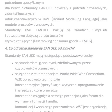
potrzebom specyficznym
dla branż. Schematy EAN.UCC powstały z potrzeb biznesowych,
zidentyfikowanych i
udokumentowanych w UML (Unified Modelling Language) jako
modele procesów biznesowych.
Standardy XML EAN.UCC bazują na zasadach Simpl-eb
i początkowo dotyczą obrotu towarów
szybko rotujących (fast moving consumer goods – FMCG).
4. Co odróżnia standardy EAN.UCC od innych?
Standardy EAN.UCC mają następujące podstawowe cechy:
są standardami globalnymi, zdefiniowanymi przez
użytkowników biznesowych,
są zgodne z rekomendacjami World Wide Web Consortium.
W3C opracowało technologie
interoperacyjne (specyfikacje, wytyczne, oprogramowanie
i narzędzia), które prowadzą
internet do osiągnięcia pełnego potencjału jako forum dla
wymiany informacji, handlu,
komunikacji i wspólnego porozumienia. W3C jest organizacją