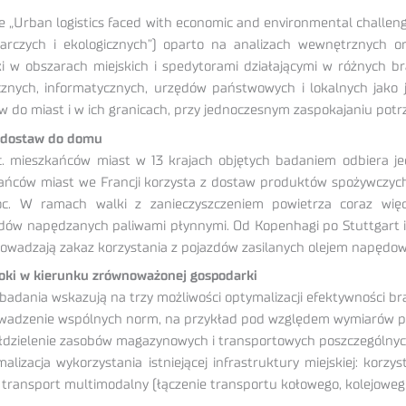
 „Urban logistics faced with economic and environmental challeng
arczych i ekologicznych”) oparto na analizach wewnętrznych o
yki w obszarach miejskich i spedytorami działającymi w różnych
ycznych, informatycznych, urzędów państwowych i lokalnych jako
 do miast i w ich granicach, przy jednoczesnym zaspokajaniu potr
 dostaw do domu
c. mieszkańców miast w 13 krajach objętych badaniem odbiera jed
ańców miast we Francji korzysta z dostaw produktów spożywczyc
c. W ramach walki z zanieczyszczeniem powietrza coraz więce
zdów napędzanych paliwami płynnymi. Od Kopenhagi po Stuttgart i 
rowadzają zakaz korzystania z pojazdów zasilanych olejem napędo
roki w kierunku zrównoważonej gospodarki
badania wskazują na trzy możliwości optymalizacji efektywności bra
wadzenie wspólnych norm, na przykład pod względem wymiarów pr
łdzielenie zasobów magazynowych i transportowych poszczególny
malizacja wykorzystania istniejącej infrastruktury miejskiej: ko
 transport multimodalny (łączenie transportu kołowego, kolejowego