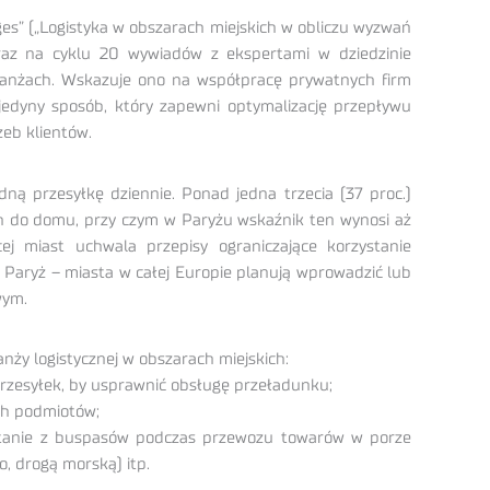
es” („Logistyka w obszarach miejskich w obliczu wyzwań
raz na cyklu 20 wywiadów z ekspertami w dziedzinie
 branżach. Wskazuje ono na współpracę prywatnych firm
 jedyny sposób, który zapewni optymalizację przepływu
zeb klientów.
ną przesyłkę dziennie. Ponad jedna trzecia (37 proc.)
h do domu, przy czym w Paryżu wskaźnik ten wynosi aż
j miast uchwala przepisy ograniczające korzystanie
Paryż – miasta w całej Europie planują wprowadzić lub
wym.
nży logistycznej w obszarach miejskich:
zesyłek, by usprawnić obsługę przeładunku;
ch podmiotów;
rzystanie z buspasów podczas przewozu towarów w porze
, drogą morską) itp.