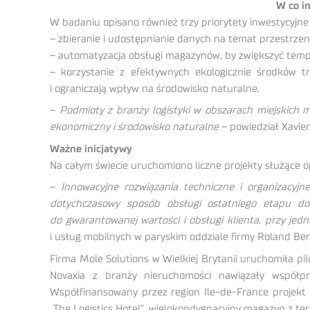
W co i
W badaniu opisano również trzy priorytety inwestycyjne
– zbieranie i udostępnianie danych na temat przestrzeni
– automatyzacja obsługi magazynów, by zwiększyć tempo
– korzystanie z efektywnych ekologicznie środków t
i ograniczają wpływ na środowisko naturalne.
–
Podmioty z branży logistyki w obszarach miejskich 
ekonomiczny i środowisko naturalne
– powiedział Xavier
Ważne inicjatywy
Na całym świecie uruchomiono liczne projekty służące o
–
Innowacyjne rozwiązania techniczne i organizacyj
dotychczasowy sposób obsługi ostatniego etapu do
do gwarantowanej wartości i obsługi klienta, przy je
i usług mobilnych w paryskim oddziale firmy Roland Ber
Firma Mole Solutions w Wielkiej Brytanii uruchomiła p
Novaxia z branży nieruchomości nawiązały współp
Współfinansowany przez region Ile-de-France projekt
„The Logistics Hotel”, wielokondygnacyjny magazyn z te