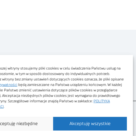
Polityka prywatności
Dostępność cyfrowa
zej witryny stosujemy pliki cookies w celu świadczenia Państwu usług na
poziomie, w tym w sposób dostosowany do indywidualnych potrzeb.
Regulamin Portalu
z witryny bez zmiany ustawień dotyczących cookies oznacza, że pliki opisane
rywatności
będą zamieszczane na Państwa urządzeniu końcowym. W każdej
Regulamin sklepu
ie Państwo zmienić ustawienia dotyczące plików cookies w przeglądarce
j. Akceptacja niezbędnych plików cookies jest wymagana do prawidłowego
tryny. Szczegółowe informacje znajdą Państwo w zakładce:
POLITYKA
CI
.
ceptuję niezbędne
Akceptuję wszystkie