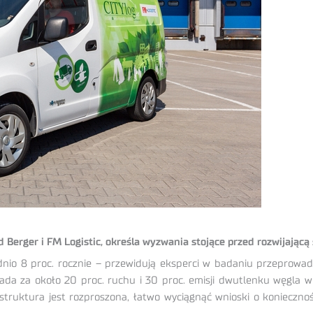
erger i FM Logistic, określa wyzwania stojące przed rozwijającą s
rednio 8 proc. rocznie – przewidują eksperci w badaniu przeprowa
da za około 20 proc. ruchu i 30 proc. emisji dwutlenku węgla w m
struktura jest rozproszona, łatwo wyciągnąć wnioski o koniecznoś