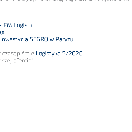
a FM Logistic
agi
a inwestycja SEGRO w Paryżu
 w czasopiśmie
Logistyka 5/2020
.
zej ofercie!