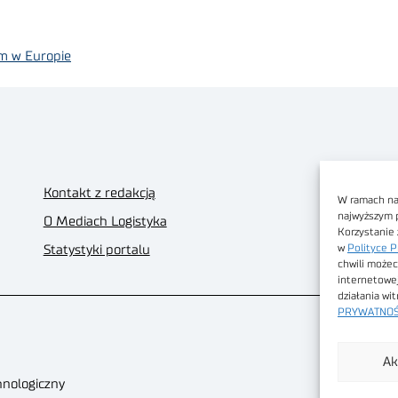
m w Europie
Kontakt z redakcją
W ramach nas
najwyższym 
O Mediach Logistyka
Korzystanie 
w
Polityce P
Statystyki portalu
chwili możec
internetowe
działania wi
PRYWATNOŚ
Ak
hnologiczny