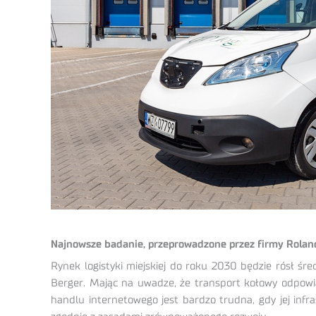
Najnowsze badanie, przeprowadzone przez firmy Roland B
Rynek logistyki miejskiej do roku 2030 będzie rósł ś
Berger. Mając na uwadze, że transport kołowy odpowia
handlu internetowego jest bardzo trudna, gdy jej infra