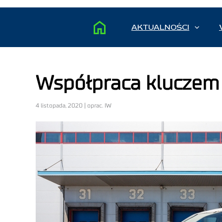
AKTUALNOŚCI
Współpraca kluczem d
4 listopada, 2020 | oprac. IW