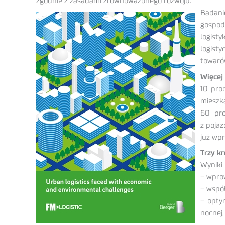
zgodnie z zasadami zrównoważonego rozwoju.
Badanie
gospod
logist
logist
towarów
Więcej
10 pro
mieszk
60 pro
z poja
już wp
Trzy k
Wyniki 
– wpro
– wspó
– opty
nocnej,