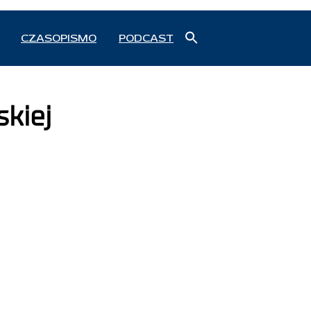
Search
CZASOPISMO
PODCAST
for:
Search Button
skiej