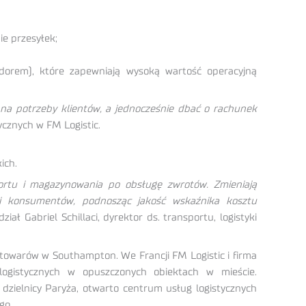
ie przesyłek;
odorem), które zapewniają wysoką wartość operacyjną
na potrzeby klientów, a jednocześnie dbać o rachunek
ycznych w FM Logistic.
ich.
portu i magazynowania po obsługę zwrotów. Zmieniają
 i konsumentów, podnosząc jakość wskaźnika kosztu
iał Gabriel Schillaci, dyrektor ds. transportu, logistyki
 towarów w Southampton. We Francji FM Logistic i firma
ogistycznych w opuszczonych obiektach w mieście.
zielnicy Paryża, otwarto centrum usług logistycznych
go.