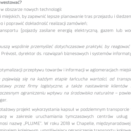
nwestować?
 w obszarze nowych technologii:
 miejskich, by zapewnić lepsze planowanie tras przejazdu i śledzen
 i poprawić dokładność realizacji zamówień;
ransportu (pojazdy zasilane energią elektryczną, gazem lub w
muszą wspólnie przemyśleć dotychczasowe praktyki, by reagować 
 Prévost, dyrektor ds. rozwiązań biznesowych i systemów informat
ptymalizacji przepływu towarów i informacji w aglomeracjach miejsk
ne pojawiają się na każdym etapie łańcucha wartości, od trans
stawy przez firmy logistyczne, a także nastawienie klientów
dnoczesnym ograniczeniu wpływu na środowisko naturalne
– powiedz
ger.
ilotażowy projekt wykorzystania kapsuł w podziemnym transporcie
racę w zakresie uruchamiania tymczasowych centrów usług l
 nosi nazwę „PLUME”. W roku 2018 w Chapelle, międzynarodowej d
rminalem kolejowym, umożliwiający ograniczenie transportu kołowe