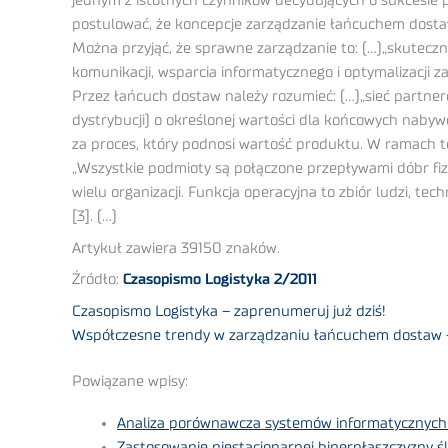
jednym z istotnych czynników decydujących o sukcesie 
postulować, że koncepcje zarządzanie łańcuchem dosta
Można przyjąć, że sprawne zarządzanie to: (…)„skuteczn
komunikacji, wsparcia informatycznego i optymalizacji z
Przez łańcuch dostaw należy rozumieć: (…)„sieć partne
dystrybucji) o określonej wartości dla końcowych naby
za proces, który podnosi wartość produktu. W ramach te
„Wszystkie podmioty są połączone przepływami dóbr fiz
wielu organizacji. Funkcja operacyjna to zbiór ludzi, te
[3]. (…)
Artykuł zawiera 39150 znaków.
Źródło:
Czasopismo Logistyka 2/2011
Czasopismo Logistyka – zaprenumeruj już dziś!
Współczesne trendy w zarządzaniu łańcuchem dostaw –
Powiązane wpisy:
Analiza porównawcza systemów informatycznych 
Zastosowanie niestacjonarnej hiperpłaszczyzny 