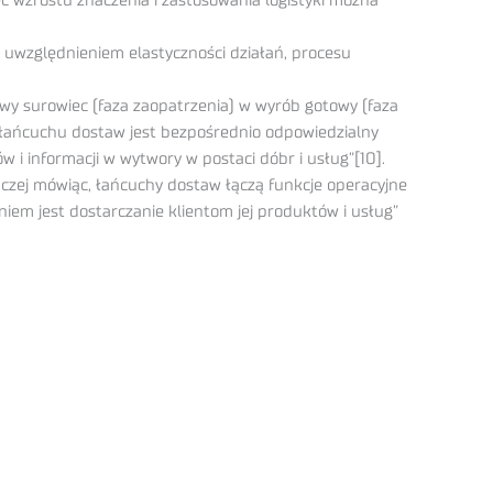
c wzrostu znaczenia i zastosowania logistyki można
z uwzględnieniem elastyczności działań, procesu
wy surowiec (faza zaopatrzenia) w wyrób gotowy (faza
 łańcuchu dostaw jest bezpośrednio odpowiedzialny
i informacji w wytwory w postaci dóbr i usług”[10].
czej mówiąc, łańcuchy dostaw łączą funkcje operacyjne
aniem jest dostarczanie klientom jej produktów i usług”