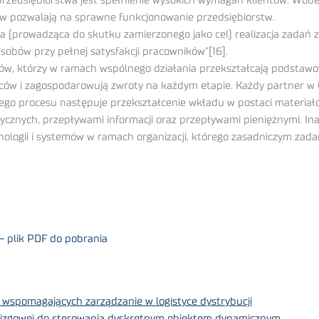
przedsiębiorstwa jest spełnienie wysokich wymagań klientów. Wobe
w pozwalają na sprawne funkcjonowanie przedsiębiorstw.
a (prowadząca do skutku zamierzonego jako cel) realizacja zadań 
asobów przy pełnej satysfakcji pracowników”[16].
rów, którzy w ramach wspólnego działania przekształcają podstawo
wców i zagospodarowują zwroty na każdym etapie. Każdy partner w
go procesu następuje przekształcenie wkładu w postaci materiałów 
ycznych, przepływami informacji oraz przepływami pieniężnymi. Ina
chnologii i systemów w ramach organizacji, którego zasadniczym zad
 plik PDF do pobrania
wspomagających zarządzanie w logistyce dystrybucji
ślizgowej do sterowania dyskretnym obiektem dynamicznym