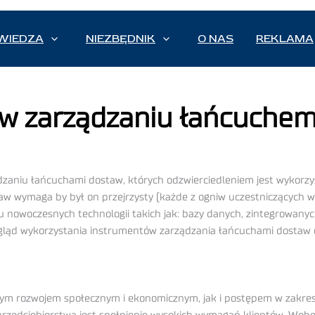
WIEDZA
NIEZBĘDNIK
O NAS
REKLAMA
w zarządzaniu łańcuche
aniu łańcuchami dostaw, których odzwierciedleniem jest wykorzys
w wymaga by był on przejrzysty (każde z ogniw uczestniczących w 
aniu nowoczesnych technologii takich jak: bazy danych, zintegrow
zegląd wykorzystania instrumentów zarządzania łańcuchami dostaw o
 rozwojem społecznym i ekonomicznym, jak i postępem w zakresie 