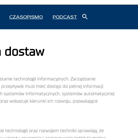
Search
CZASOPISMO
PODCAST
for:
Search Button
m dostaw
tanie technologii informacyjnych. Zarządzanie
przepływie musi mieć dostęp do pełnej informacji
anych systemów informatycznych, systemów automatycznej
raz wskazuje kierunki ich rozwoju, pozwalające
technologii oraz rozwojem techniki sprawiają, że