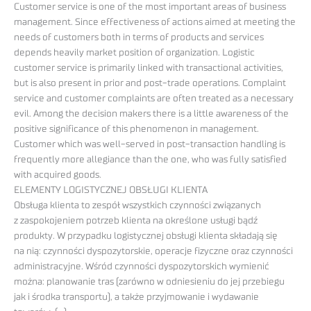
Customer service is one of the most important areas of business
management. Since effectiveness of actions aimed at meeting the
needs of customers both in terms of products and services
depends heavily market position of organization. Logistic
customer service is primarily linked with transactional activities,
but is also present in prior and post-trade operations. Complaint
service and customer complaints are often treated as a necessary
evil. Among the decision makers there is a little awareness of the
positive significance of this phenomenon in management.
Customer which was well-served in post-transaction handling is
frequently more allegiance than the one, who was fully satisfied
with acquired goods.
ELEMENTY LOGISTYCZNEJ OBSŁUGI KLIENTA
Obsługa klienta to zespół wszystkich czynności związanych
z zaspokojeniem potrzeb klienta na określone usługi bądź
produkty. W przypadku logistycznej obsługi klienta składają się
na nią: czynności dyspozytorskie, operacje fizyczne oraz czynności
administracyjne. Wśród czynności dyspozytorskich wymienić
można: planowanie tras (zarówno w odniesieniu do jej przebiegu
jak i środka transportu), a także przyjmowanie i wydawanie