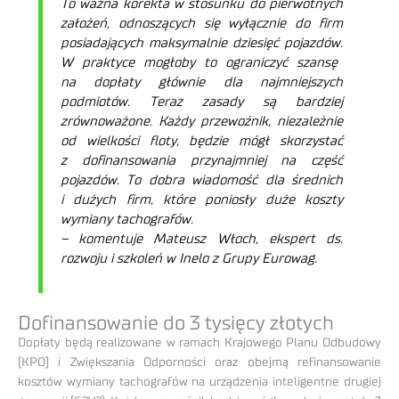
To ważna korekta w stosunku do pierwotnych
założeń, odnoszących się wyłącznie do firm
posiadających maksymalnie dziesięć pojazdów
.
W praktyce mogłoby to ograniczyć szansę
na dopłaty głównie dla najmniejszych
podmiotów. Teraz zasady są bardziej
zrównoważone. Każdy przewoźnik, niezależnie
od wielkości floty, będzie mógł skorzystać
z dofinansowania przynajmniej na część
pojazdów. To dobra wiadomość dla średnich
i dużych firm, które poniosły duże koszty
wymiany tachografów.
– komentuje Mateusz Włoch, ekspert ds.
rozwoju i szkoleń w Inelo z Grupy Eurowag.
Dofinansowanie do 3 tysięcy złotych
Dopłaty będą realizowane w ramach Krajowego Planu Odbudowy
(KPO) i Zwiększania Odporności oraz obejmą refinansowanie
kosztów wymiany tachografów na urządzenia inteligentne drugiej