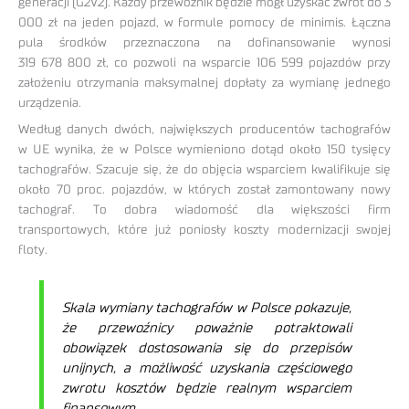
generacji (G2V2). Każdy przewoźnik będzie mógł uzyskać zwrot do 3
000 zł na jeden pojazd, w formule pomocy de minimis. Łączna
pula środków przeznaczona na dofinansowanie wynosi
319 678 800 zł, co pozwoli na wsparcie 106 599 pojazdów przy
założeniu otrzymania maksymalnej dopłaty za wymianę jednego
urządzenia.
Według danych dwóch, największych producentów tachografów
w UE wynika, że w Polsce wymieniono dotąd około 150 tysięcy
tachografów. Szacuje się, że do objęcia wsparciem kwalifikuje się
około 70 proc. pojazdów, w których został zamontowany nowy
tachograf. To dobra wiadomość dla większości firm
transportowych, które już poniosły koszty modernizacji swojej
floty.
Skala wymiany tachografów w Polsce pokazuje,
że przewoźnicy poważnie potraktowali
obowiązek dostosowania się do przepisów
unijnych, a możliwość uzyskania częściowego
zwrotu kosztów będzie realnym wsparciem
finansowym.