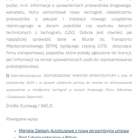
podać, m.in. informacje o uprawnieniach przewoźnika drogowego,
warsztatu, który zamontował nowy tachograf, oświadczeniu
przewoźnika o zakupie i instalacji nowego urządzenia
rejestrującego w danym pojeździe czy wydruku danych
technicznych z tachografu G2V2. Dobrze jest również, jak
najszybciej sprawdzić dane w Biurze ds. Transportu
Międzynarodowego (BTM), będącego częścią GITD, dotyczące
firmy transportowej, pojazdów, które zostały zgłoszone do licencji,
jak i informacji na temat upoważnionych osób do reprezentowania
przedsiębiorstwa.
[1]
Dziennikustaw.gov.pl,
ROZPORZĄDZENIE MINISTRA INFRASTRUKTURY z dnia 14
października 2025 r. w sprawie udzielania pomocy de minimis na refinansowanie
wyposażenia w inteligentny tachograf w ramach Krajowego Planu Odbudowy
i Zwiększania Odporności
Źródło: Eurowag / INELO
Powiązane wpisy:
Miejskie Zakłady Autobusowe z nową zeroemisyjną umową
Port Gdynia połączony z Bilbao