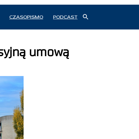
Search
CZASOPISMO
PODCAST
for:
Search Button
isyjną umową