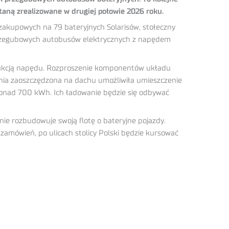
aną zrealizowane w drugiej połowie 2026 roku.
 zakupowych na 79 bateryjnych Solarisów, stołeczny
przegubowych autobusów elektrycznych z napędem
trukcją napędu. Rozproszenie komponentów układu
hnia zaoszczędzona na dachu umożliwiła umieszczenie
ponad 700 kWh. Ich ładowanie będzie się odbywać
nie rozbudowuje swoją flotę o bateryjne pojazdy.
amówień, po ulicach stolicy Polski będzie kursować