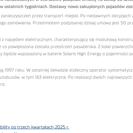
 w ostatnich tygodniach. Dostawy nowo zakupionych pojazdów zost
 zanieczyszczeń przez transport miejski. Po niedawnych decyzjach
nego zamówienia. Przedmiotem podpisanej dzisiaj umowy jest 50 
jski z napędem elektrycznym, charakteryzujący się modułową kons
z co powiększona została przestrzeń pasażerska. Z kolei powierzc
y będzie wyposażony w baterie Solaris High Energy o pojemności 
ją 1997 roku. W ostatniej dekadzie stołeczny operator systematycz
tobusów, w tym 163 elektryczne. Po realizacji dwóch najnowszych z
ic.
bility po trzech kwartałach 2025 r.