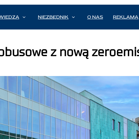
WIEDZA
NIEZBĘDNIK
O NAS
REKLAMA
tobusowe z nową zeroem