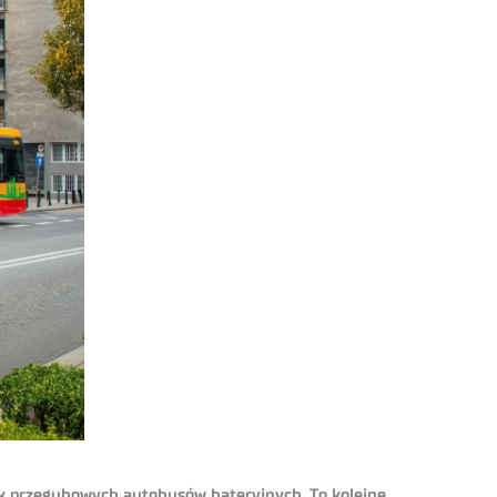
uk przegubowych autobusów bateryjnych. To kolejne