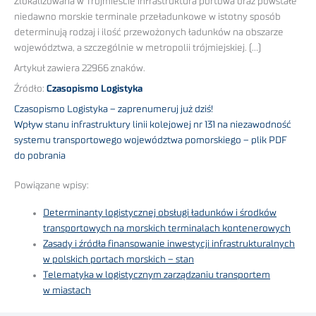
Zlokalizowana w Trójmieście infrastruktura portowa oraz powstałe
niedawno morskie terminale przeładunkowe w istotny sposób
determinują rodzaj i ilość przewożonych ładunków na obszarze
województwa, a szczególnie w metropolii trójmiejskiej. (…)
Artykuł zawiera 22966 znaków.
Źródło:
Czasopismo Logistyka
Czasopismo Logistyka – zaprenumeruj już dziś!
Wpływ stanu infrastruktury linii kolejowej nr 131 na niezawodność
systemu transportowego województwa pomorskiego – plik PDF
do pobrania
Powiązane wpisy:
Determinanty logistycznej obsługi ładunków i środków
transportowych na morskich terminalach kontenerowych
Zasady i źródła finansowanie inwestycji infrastrukturalnych
w polskich portach morskich – stan
Telematyka w logistycznym zarządzaniu transportem
w miastach