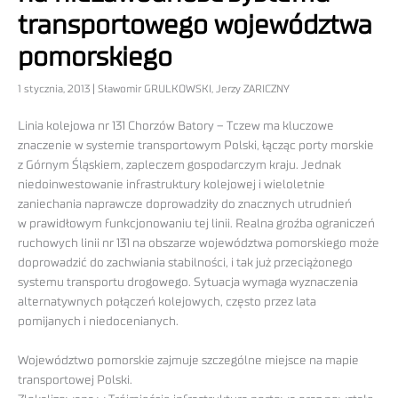
transportowego województwa
pomorskiego
1 stycznia, 2013 | Sławomir GRULKOWSKI, Jerzy ZARICZNY
Linia kolejowa nr 131 Chorzów Batory – Tczew ma kluczowe
znaczenie w systemie transportowym Polski, łącząc porty morskie
z Górnym Śląskiem, zapleczem gospodarczym kraju. Jednak
niedoinwestowanie infrastruktury kolejowej i wieloletnie
zaniechania naprawcze doprowadziły do znacznych utrudnień
w prawidłowym funkcjonowaniu tej linii. Realna groźba ograniczeń
ruchowych linii nr 131 na obszarze województwa pomorskiego może
doprowadzić do zachwiania stabilności, i tak już przeciążonego
systemu transportu drogowego. Sytuacja wymaga wyznaczenia
alternatywnych połączeń kolejowych, często przez lata
pomijanych i niedocenianych.
Województwo pomorskie zajmuje szczególne miejsce na mapie
transportowej Polski.