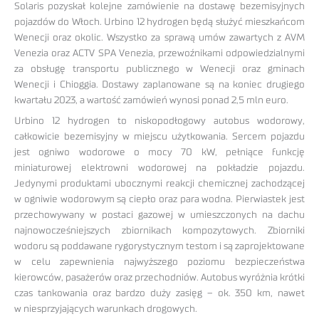
Solaris pozyskał kolejne zamówienie na dostawę bezemisyjnych
pojazdów do Włoch. Urbino 12 hydrogen będą służyć mieszkańcom
Wenecji oraz okolic. Wszystko za sprawą umów zawartych z AVM
Venezia oraz ACTV SPA Venezia, przewoźnikami odpowiedzialnymi
za obsługę transportu publicznego w Wenecji oraz gminach
Wenecji i Chioggia. Dostawy zaplanowane są na koniec drugiego
kwartału 2023, a wartość zamówień wynosi ponad 2,5 mln euro.
Urbino 12 hydrogen to niskopodłogowy autobus wodorowy,
całkowicie bezemisyjny w miejscu użytkowania. Sercem pojazdu
jest ogniwo wodorowe o mocy 70 kW, pełniące funkcję
miniaturowej elektrowni wodorowej na pokładzie pojazdu.
Jedynymi produktami ubocznymi reakcji chemicznej zachodzącej
w ogniwie wodorowym są ciepło oraz para wodna. Pierwiastek jest
przechowywany w postaci gazowej w umieszczonych na dachu
najnowocześniejszych zbiornikach kompozytowych. Zbiorniki
wodoru są poddawane rygorystycznym testom i są zaprojektowane
w celu zapewnienia najwyższego poziomu bezpieczeństwa
kierowców, pasażerów oraz przechodniów. Autobus wyróżnia krótki
czas tankowania oraz bardzo duży zasięg – ok. 350 km, nawet
w niesprzyjających warunkach drogowych.