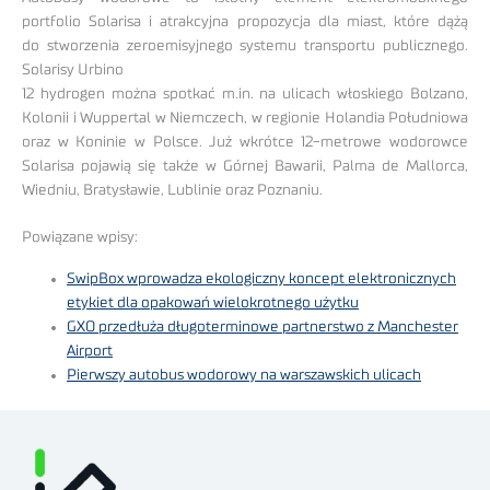
portfolio Solarisa i atrakcyjna propozycja dla miast, które dążą
do stworzenia zeroemisyjnego systemu transportu publicznego.
Solarisy Urbino
12 hydrogen można spotkać m.in. na ulicach włoskiego Bolzano,
Kolonii i Wuppertal w Niemczech, w regionie Holandia Południowa
oraz w Koninie w Polsce. Już wkrótce 12-metrowe wodorowce
Solarisa pojawią się także w Górnej Bawarii, Palma de Mallorca,
Wiedniu, Bratysławie, Lublinie oraz Poznaniu.
Powiązane wpisy:
SwipBox wprowadza ekologiczny koncept elektronicznych
etykiet dla opakowań wielokrotnego użytku
GXO przedłuża długoterminowe partnerstwo z Manchester
Airport
Pierwszy autobus wodorowy na warszawskich ulicach