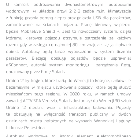
O komfort podróżowania dwunastometrowymi autobusami
wodorowymi w układzie drzwi 2-2-2 zadba m.in. klimatyzacja
z funkcją grzania pompą ciepła oraz gniazda USB dla pasażerów,
zamontowane na ścianach pojazdu. Pracę kierowcy wspierać
będzie MobileEye Shield +. Jest to nowoczesny system, dzięki
któremu kierowca pojazdu otrzymuje ostrzeżenie za każdym
razem, gdy w zasięgu co najmniej 80 cm znajdzie się jakikolwiek
obiekt. Autobusy będą także wyposażone w system liczenia
pasażerów. Bieżącą obsługę pojazdów będzie usprawniał
eSConnect, autorski system monitoringu i zarządzania flotą,
opracowany przez firmę Solaris.
Urbino 12 hydrogen, które trafią do Wenecji to kolejne, całkowicie
bezemisyjne w miejscu użytkowania pojazdy, które będą służyć
mieszkańcom tego regionu. W 2020 roku, w ramach umowy
zawartej ACTV SPA Venezia, Solaris dostarczył do Wenecji 30 sztuk
Urbino 12 electric wraz z infrastrukturą ładowania. Pojazdy
te obsługują na wyłączność transport publiczny w dwóch
dzielnicach miasta położonych na wyspach Weneckiej Laguny:
Lido oraz Pellestrina.
Autobusy wodorowe to istotny element elektromobilnego