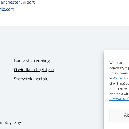
anchester Airport
rilo.com
Kontakt z redakcją
W ramach nas
najwyższym 
O Mediach Logistyka
Korzystanie 
w
Polityce P
Statystyki portalu
chwili możec
internetowe
działania wi
PRYWATNOŚ
Ak
hnologiczny