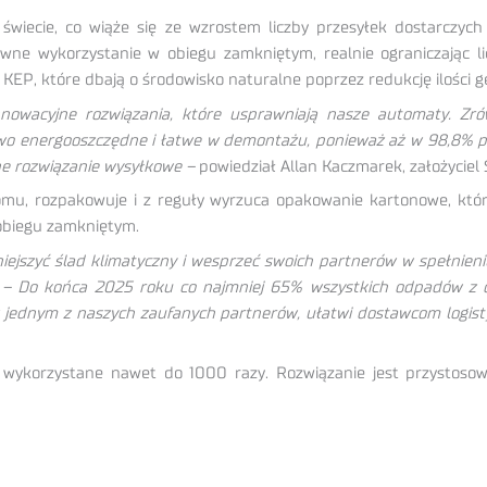
wiecie, co wiąże się ze wzrostem liczby przesyłek dostarczy
ne wykorzystanie w obiegu zamkniętym, realnie ograniczając l
 KEP, które dbają o środowisko naturalne poprzez redukcję ilości
owacyjne rozwiązania, które usprawniają nasze automaty. Zr
owo energooszczędne i łatwe w demontażu, ponieważ aż w 98,8% podl
 rozwiązanie wysyłkowe –
powiedział Allan Kaczmarek, założyciel
mu, rozpakowuje i z reguły wyrzuca opakowanie kartonowe, któ
 obiegu zamkniętym.
iejszyć ślad klimatyczny i wesprzeć swoich partnerów w spełnien
– Do końca 2025 roku co najmniej 65% wszystkich odpadów z o
 z jednym z naszych zaufanych partnerów, ułatwi dostawcom logist
wykorzystane nawet do 1000 razy. Rozwiązanie jest przystoso