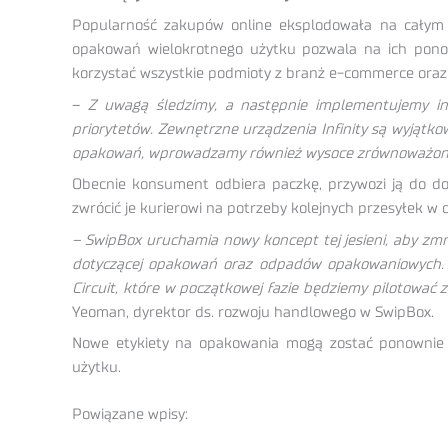
Popularność zakupów online eksplodowała na całym ś
opakowań wielokrotnego użytku pozwala na ich ponow
korzystać wszystkie podmioty z branż e-commerce oraz
–
Z uwagą śledzimy, a następnie implementujemy inn
priorytetów. Zewnętrzne urządzenia Infinity są wyjątk
opakowań, wprowadzamy również wysoce zrównoważone
Obecnie konsument odbiera paczkę, przywozi ją do do
zwrócić je kurierowi na potrzeby kolejnych przesyłek w
– SwipBox uruchamia nowy koncept tej jesieni, aby zmn
dotyczącej opakowań oraz odpadów opakowaniowych. 
Circuit, które w początkowej fazie będziemy pilotować
Yeoman, dyrektor ds. rozwoju handlowego w SwipBox.
Nowe etykiety na opakowania mogą zostać ponownie 
użytku.
Powiązane wpisy: