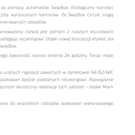
ch za pomocą automatów SwipBox. Ekologiczny koncept
iczbę wyrzucanych kartonów. Ze SwipBox Circuit mogą
 generowanych odpadów.
ównoważony rozwój jest jednym z naszych kluczowych
egają recyklingowi. Dzięki nowej koncepcji etykiet dla
 SwipBox.
rego żywotność wynosi średnio 24 godziny. Teraz może
iu unijnych regulacji zawartych w dyrektywie 94/62/WE,
pakowań będzie poddanych recyklingowi. Rozwiązanie
ycznym skuteczną realizację tych założeń –
dodał Mark
wane do wszystkich rodzajów opakowań wielorazowego