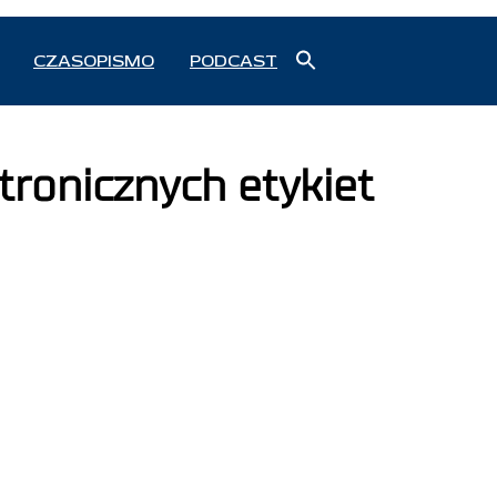
Search
CZASOPISMO
PODCAST
for:
Search Button
ronicznych etykiet