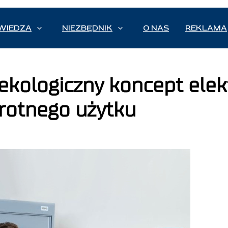
WIEDZA
NIEZBĘDNIK
O NAS
REKLAMA
kologiczny koncept elekt
rotnego użytku