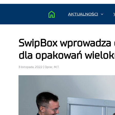
AKTUALNOŚCI
SwipBox wprowadza e
dla opakowań wielok
3 listopada, 2022 | Oprac. M.T.