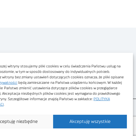
Polityka prywatności
Dostępność cyfrowa
zej witryny stosujemy pliki cookies w celu świadczenia Państwu usług na
poziomie, w tym w sposób dostosowany do indywidualnych potrzeb.
Regulamin Portalu
z witryny bez zmiany ustawień dotyczących cookies oznacza, że pliki opisane
rywatności
będą zamieszczane na Państwa urządzeniu końcowym. W każdej
Regulamin sklepu
ie Państwo zmienić ustawienia dotyczące plików cookies w przeglądarce
j. Akceptacja niezbędnych plików cookies jest wymagana do prawidłowego
tryny. Szczegółowe informacje znajdą Państwo w zakładce:
POLITYKA
CI
.
ceptuję niezbędne
Akceptuję wszystkie