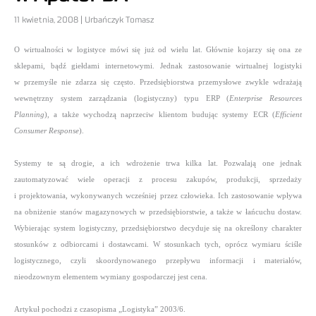
11 kwietnia, 2008 | Urbańczyk Tomasz
O wirtualności w logistyce mówi się już od wielu lat. Głównie kojarzy się ona ze
sklepami, bądź giełdami internetowymi. Jednak zastosowanie wirtualnej logistyki
w przemyśle nie zdarza się często. Przedsiębiorstwa przemysłowe zwykle wdrażają
wewnętrzny system zarządzania (logistyczny) typu ERP (
Enterprise Resources
Planning
), a także wychodzą naprzeciw klientom budując systemy ECR (
Efficient
Consumer Response
).
Systemy te są drogie, a ich wdrożenie trwa kilka lat. Pozwalają one jednak
zautomatyzować wiele operacji z procesu zakupów, produkcji, sprzedaży
i projektowania, wykonywanych wcześniej przez człowieka. Ich zastosowanie wpływa
na obniżenie stanów magazynowych w przedsiębiorstwie, a także w łańcuchu dostaw.
Wybierając system logistyczny, przedsiębiorstwo decyduje się na określony charakter
stosunków z odbiorcami i dostawcami. W stosunkach tych, oprócz wymiaru ściśle
logistycznego, czyli skoordynowanego przepływu informacji i materiałów,
nieodzownym elementem wymiany gospodarczej jest cena.
Artykuł pochodzi z czasopisma „Logistyka” 2003/6.