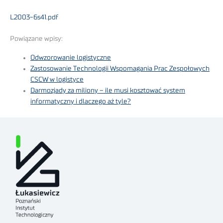
L2003-6s41.pdf
Powiązane wpisy:
Odwzorowanie logistyczne
Zastosowanie Technologii Wspomagania Prac Zespołowych
CSCW w logistyce
Darmozjady za miliony – ile musi kosztować system
informatyczny i dlaczego aż tyle?