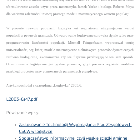
sformułowanie zostało użyte przez matematyka Jamek Yorke i biologa Roberta Maya
dla wariantu zależności liniowej prostego modelu matematycznego wzrostu populacji.
W procesie rozwoju populacji, logistyka jest regulatorem utrzymującym wzrost
populacji w pewnych granicach. Odwzorowanie logistyczne sprawdza się nie tylko przy
prognozowaniu liczebności populacji. Mitchell Feingenbaum wypracował teorię
uniwersalności, wg której modele matematyczne nieliniowych procesów dynamicznych
zarówno biologiczne, ekonomiczne czy też fizyczne przebiegają w ten sam sposób.
Odwzorowanie logistyczne jest godne poznania, gdyż pozwala wyjaśnić osobliwe
przebiegi procesów przy planowanych parametrach przepływu.
Artykuł pochodzi z czasopisma „Logistyka” 2003/6.
L2003-6s47.pdf
Powiązane wpisy:
Zastosowanie Technologii Wspomagania Prac Zespołowych
CSCW w logistyce
Społeczeństwo informacyjne, czyli wąskie ścieżki gminnej