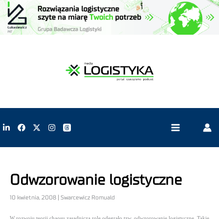
Odwzorowanie logistyczne
10 kwietnia, 2008 | Swarcewicz Romuald
W rozwoju teorii chaosu zasadniczą rolę odegrało tzw. odwzorowanie logistyczne. Takie