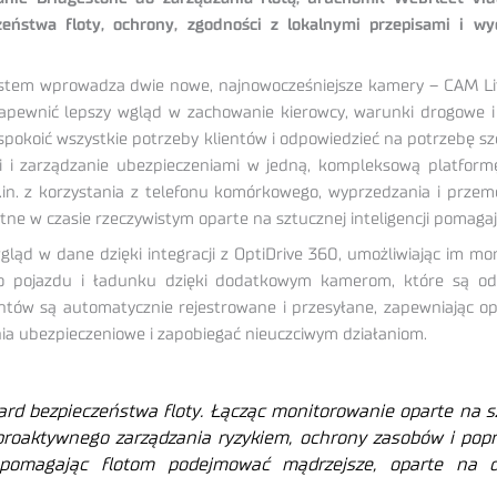
czeństwa floty, ochrony, zgodności z lokalnymi przepisami i w
system wprowadza dwie nowe, najnowocześniejsze kamery – CAM L
y zapewnić lepszy wgląd w zachowanie kierowcy, warunki drogowe i
spokoić wszystkie potrzeby klientów i odpowiedzieć na potrzebę 
i i zarządzanie ubezpieczeniami w jedną, kompleksową platform
in. z korzystania z telefonu komórkowego, wyprzedzania i prze
ne w czasie rzeczywistym oparte na sztucznej inteligencji pomaga
gląd w dane dzięki integracji z OptiDrive 360, umożliwiając im m
o pojazdu i ładunku dzięki dodatkowym kamerom, które są odp
entów są automatycznie rejestrowane i przesyłane, zapewniając 
ia ubezpieczeniowe i zapobiegać nieuczciwym działaniom.
rd bezpieczeństwa floty. Łącząc monitorowanie oparte na szt
 proaktywnego zarządzania ryzykiem, ochrony zasobów i po
 pomagając flotom podejmować mądrzejsze, oparte na d