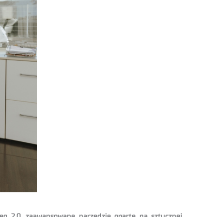
deo 2.0, zaawansowane narzędzie oparte na sztucznej