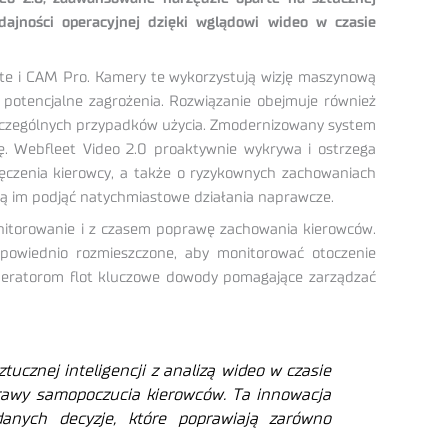
ydajności operacyjnej dzięki wglądowi wideo w czasie
ite i CAM Pro. Kamery te wykorzystują wizję maszynową
 potencjalne zagrożenia. Rozwiązanie obejmuje również
szczególnych przypadków użycia. Zmodernizowany system
ę. Webfleet Video 2.0 proaktywnie wykrywa i ostrzega
męczenia kierowcy, a także o ryzykownych zachowaniach
ją im podjąć natychmiastowe działania naprawcze.
onitorowanie i z czasem poprawę zachowania kierowców.
owiednio rozmieszczone, aby monitorować otoczenie
operatorom flot kluczowe dowody pomagające zarządzać
ucznej inteligencji z analizą wideo w czasie
prawy samopoczucia kierowców. Ta innowacja
anych decyzje, które poprawiają zarówno