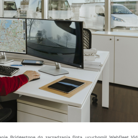
anie Bridgestone do zarządzania flotą, uruchomił Webfleet Vi