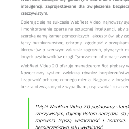
inteligencji, zaprojektowane dla zwiększenia bezpie
rzeczywistym.
Opierając się na sukcesie Webfleet Video, najnowszy 
i monitorowanie oparte na sztucznej inteligencji, ab
szeroką gamę kamer pomocniczych i akcesoriów, aby za
łączy bezpieczeństwo, ochronę, zgodność z przepisam
kierowców o szerszym zakresie zagrożeń, płynących m.
innych użytkowników drogi. Tymczasem informacje zwrot
Webfleet Video 2.0 oferuje menedżerom flot głębszy w
Nowoczesny system zwiększa również bezpieczeństw
i zapewnić ochronę cennego mienia. Nagrania z incyd
kosztami związanymi z wypadkami, usprawniać roszczen
Dzięki Webfleet Video 2.0 podnosimy standa
rzeczywistym, dajemy flotom narzędzia do
zapewnia lepszą widoczność i kontrolę,
bezpieczeństwo, jak i wydajność.