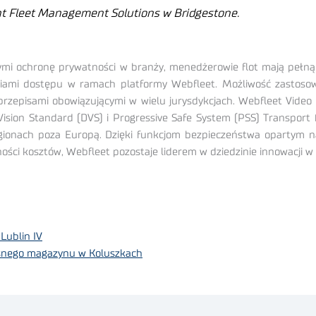
nt Fleet Management Solutions w Bridgestone.
ymi ochronę prywatności w branży, menedżerowie flot mają pełn
niami dostępu w ramach platformy Webfleet. Możliwość zastos
przepisami obowiązującymi w wielu jurysdykcjach. Webfleet Video
sion Standard (DVS) i Progressive Safe System (PSS) Transport 
ionach poza Europą. Dzięki funkcjom bezpieczeństwa opartym na 
ości kosztów, Webfleet pozostaje liderem w dziedzinie innowacji w 
Lublin IV
snego magazynu w Koluszkach