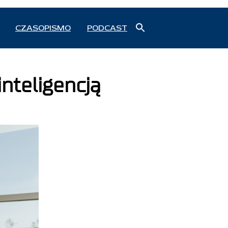
Search
CZASOPISMO
PODCAST
for:
Search Button
nteligencją