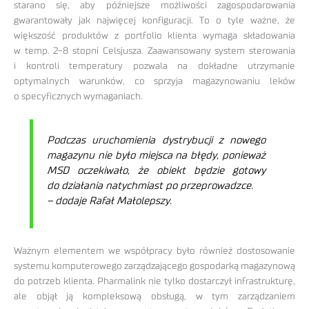
starano się, aby późniejsze możliwości zagospodarowania
gwarantowały jak najwięcej konfiguracji. To o tyle ważne, że
większość produktów z portfolio klienta wymaga składowania
w temp. 2-8 stopni Celsjusza. Zaawansowany system sterowania
i kontroli temperatury pozwala na dokładne utrzymanie
optymalnych warunków, co sprzyja magazynowaniu leków
o specyficznych wymaganiach.
Podczas uruchomienia dystrybucji z nowego
magazynu
nie było miejsca na błędy, ponieważ
MSD
oczekiwało, że obiekt będzie gotowy
do działania natychmiast po przeprowadzce.
– dodaje Rafał Małolepszy.
Ważnym elementem we współpracy było również dostosowanie
systemu komputerowego zarządzającego gospodarką magazynową
do potrzeb klienta. Pharmalink nie tylko dostarczył infrastrukturę,
ale objął ją kompleksową obsługą, w tym zarządzaniem