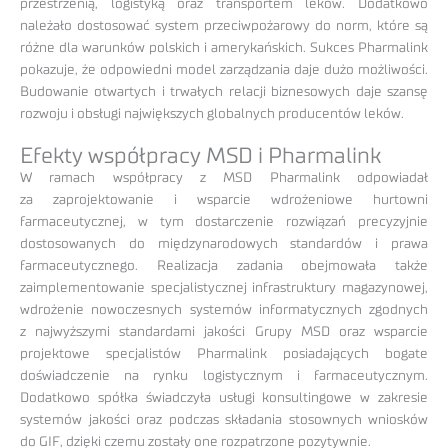
przestrzenią, logistyką oraz transportem leków. Dodatkowo
należało dostosować system przeciwpożarowy do norm, które są
różne dla warunków polskich i amerykańskich. Sukces Pharmalink
pokazuje, że odpowiedni model zarządzania daje dużo możliwości.
Budowanie otwartych i trwałych relacji biznesowych daje szansę
rozwoju i obsługi największych globalnych producentów leków.
Efekty współpracy MSD i Pharmalink
W ramach współpracy z MSD Pharmalink odpowiadał
za zaprojektowanie i wsparcie wdrożeniowe hurtowni
farmaceutycznej, w tym dostarczenie rozwiązań precyzyjnie
dostosowanych do międzynarodowych standardów i prawa
farmaceutycznego. Realizacja zadania obejmowała także
zaimplementowanie specjalistycznej infrastruktury magazynowej,
wdrożenie nowoczesnych systemów informatycznych zgodnych
z najwyższymi standardami jakości Grupy MSD oraz wsparcie
projektowe specjalistów Pharmalink posiadających bogate
doświadczenie na rynku logistycznym i farmaceutycznym.
Dodatkowo spółka świadczyła usługi konsultingowe w zakresie
systemów jakości oraz podczas składania stosownych wniosków
do GIF, dzięki czemu zostały one rozpatrzone pozytywnie.