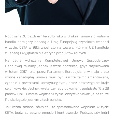
Podpisana 30 października 2016 roku w Brukseli umowa o wolnym
handlu pomiędzy Kanadą a Unią Europejską częściowo wchodzi
w życie. CETA w 98% znosi cło na towary, którymi UE handluje
z Kanadą z wyjątkiem niektórych produktów rolnych.
Na pełne wdrożenie Kompleksowej Umowy Gospodarczo-
Handlowej musimy jednak jeszcze poczekać, gdyż ratyfikowana
w lutym 2017 roku przez Parlament Europejski, a w maju przez
stronę kanadyjską, umowa musi być jeszcze zaimplementowana,
zgodnie z przepisami konstytucyjnymi, przez poszczególne kraje
członkowskie. Jednak wystarczy, aby dokument podpisało 16 z 28
państw Unii i umowa wejdzie w życie. Wszystko wskazuje na to, że
Polska będzie jednym z tych państw.
Jak każda zmiana, również i ta spowodowana wejściem w życie
CETA, budzi sprzeczne emocje i kontrowersje. Podczas gdy jedni