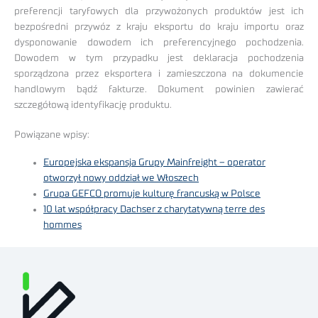
preferencji taryfowych dla przywożonych produktów jest ich
bezpośredni przywóz z kraju eksportu do kraju importu oraz
dysponowanie dowodem ich preferencyjnego pochodzenia.
Dowodem w tym przypadku jest deklaracja pochodzenia
sporządzona przez eksportera i zamieszczona na dokumencie
handlowym bądź fakturze. Dokument powinien zawierać
szczegółową identyfikację produktu.
Powiązane wpisy:
Europejska ekspansja Grupy Mainfreight – operator
otworzył nowy oddział we Włoszech
Grupa GEFCO promuje kulturę francuską w Polsce
10 lat współpracy Dachser z charytatywną terre des
hommes