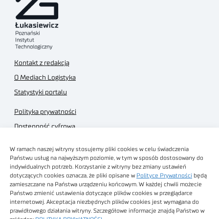
Kontakt z redakcją
O Mediach Logistyka
Statystyki portalu
Polityka prywatności
Dostępność cyfrowa
Regulamin Portalu
W ramach naszej witryny stosujemy pliki cookies w celu świadczenia
Regulamin sklepu
Państwu usług na najwyższym poziomie, w tym w sposób dostosowany do
indywidualnych potrzeb. Korzystanie z witryny bez zmiany ustawień
dotyczących cookies oznacza, że pliki opisane w
Polityce Prywatności
będą
zamieszczane na Państwa urządzeniu końcowym. W każdej chwili możecie
Państwo zmienić ustawienia dotyczące plików cookies w przeglądarce
internetowej. Akceptacja niezbędnych plików cookies jest wymagana do
Obrazy stockowe
prawidłowego działania witryny. Szczegółowe informacje znajdą Państwo w