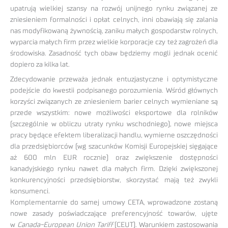
upatrują wielkiej szansy na rozwój unijnego rynku związanej ze
zniesieniem formalności i opłat celnych, inni obawiają się zalania
nas modyfikowaną żywnością, zaniku małych gospodarstw rolnych,
wyparcia małych firm przez wielkie korporacje czy też zagrożeń dla
środowiska. Zasadność tych obaw będziemy mogli jednak ocenić
dopiero za kilka lat.
Zdecydowanie przeważa jednak entuzjastyczne i optymistyczne
podejście do kwestii podpisanego porozumienia. Wśród głównych
korzyści związanych ze zniesieniem barier celnych wymieniane są
przede wszystkim: nowe możliwości eksportowe dla rolników
(szczególnie w obliczu utraty rynku wschodniego), nowe miejsca
pracy będące efektem liberalizacji handlu, wymierne oszczędności
dla przedsiębiorców (wg szacunków Komisji Europejskiej sięgające
aż 600 mln EUR rocznie) oraz zwiększenie dostępności
kanadyjskiego rynku nawet dla małych firm. Dzięki zwiększonej
konkurencyjności przedsiębiorstw, skorzystać mają też zwykli
konsumenci.
Komplementarnie do samej umowy CETA, wprowadzone zostaną
nowe zasady poświadczające preferencyjność towarów, ujęte
w
Canada-European Union Tariff
(CEUT). Warunkiem zastosowania