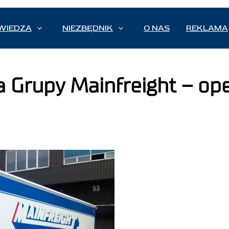
WIEDZA
NIEZBĘDNIK
O NAS
REKLAMA
a Grupy Mainfreight – op