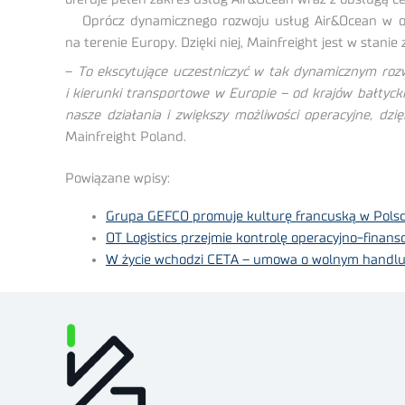
Oprócz dynamicznego rozwoju usług Air&Ocean w obsł
na terenie Europy. Dzięki niej, Mainfreight jest w stan
–
To ekscytujące uczestniczyć w tak dynamicznym rozwo
i kierunki transportowe w Europie – od krajów bałtycki
nasze działania i zwiększy możliwości operacyjne, dz
Mainfreight Poland.
Powiązane wpisy:
Grupa GEFCO promuje kulturę francuską w Pols
OT Logistics przejmie kontrolę operacyjno-fina
W życie wchodzi CETA – umowa o wolnym handlu