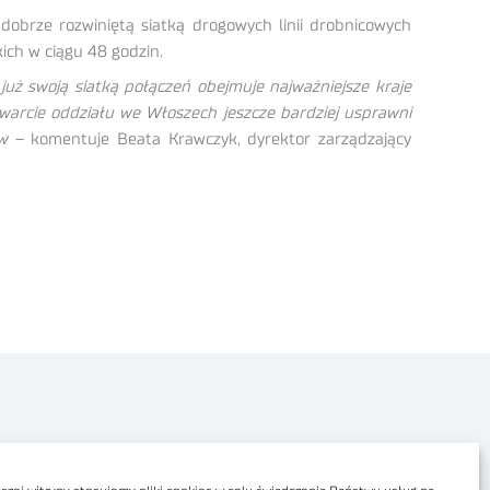
brze rozwiniętą siatką drogowych linii drobnicowych
kich w ciągu 48 godzin.
już swoją siatką połączeń obejmuje najważniejsze kraje
Otwarcie oddziału we Włoszech jeszcze bardziej usprawni
w
– komentuje Beata Krawczyk, dyrektor zarządzający
Polityka prywatności
Dostępność cyfrowa