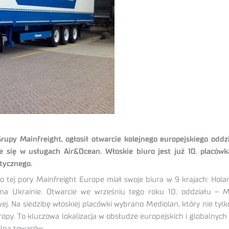
rupy Mainfreight, ogłosił otwarcie kolejnego europejskiego od
uje się w usługach Air&Ocean. Włoskie biuro jest już 10. placó
stycznego.
 tej pory Mainfreight Europe miał swoje biura w 9 krajach: Holandi
 i na Ukrainie. Otwarcie we wrześniu tego roku 10. oddziału – Ma
ej. Na siedzibę włoskiej placówki wybrano Mediolan, który nie tyl
y. To kluczowa lokalizacja w obsłudze europejskich i globalnych
celną towarów.