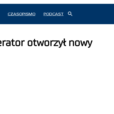
Search
CZASOPISMO
PODCAST
for:
Search Button
erator otworzył nowy