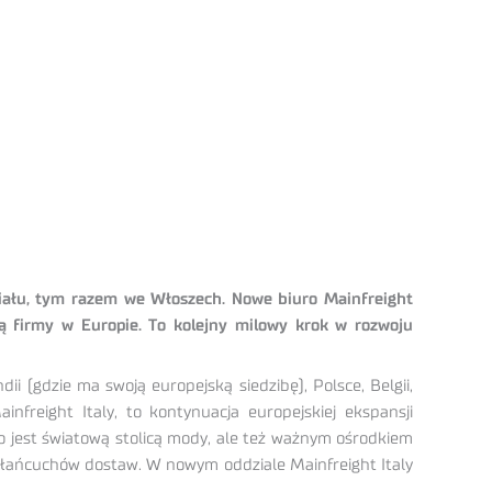
działu, tym razem we Włoszech. Nowe biuro Mainfreight
wką firmy w Europie. To kolejny milowy krok w rozwoju
i (gdzie ma swoją europejską siedzibę), Polsce, Belgii,
infreight Italy, to kontynuacja europejskiej ekspansji
ko jest światową stolicą mody, ale też ważnym ośrodkiem
 łańcuchów dostaw. W nowym oddziale Mainfreight Italy