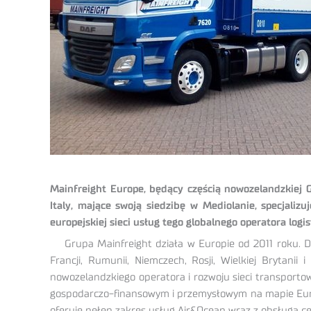
Mainfreight Europe, będący częścią nowozelandzkiej G
Italy, mające swoją siedzibę w Mediolanie, specjaliz
europejskiej sieci usług tego globalnego operatora logi
Grupa Mainfreight działa w Europie od 2011 roku. Do
Francji, Rumunii, Niemczech, Rosji, Wielkiej Brytanii
nowozelandzkiego operatora i rozwoju sieci transportow
gospodarczo-finansowym i przemysłowym na mapie Europ
oferuje pełen zakres usług Air&Ocean wraz z obsługą 