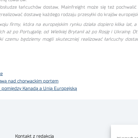
udze łańcuchów dostaw, Mainfreight może się też pochwalić do
ie zrealizować dostawę każdego rodzaju przesyłki do krajów europejs
ju firmy, która na europejskim rynku działa dopiero kilka lat, a 
ch aż po Portugalię, od Wielkiej Brytanii aż po Rosję i Ukrainę. 
ięki czemu będziemy mogli skuteczniej realizować łańcuchy dosta
ce
nsową nad chorwackim portem
 pomiędzy Kanadą a Unią Europejską
Kontakt z redakcją