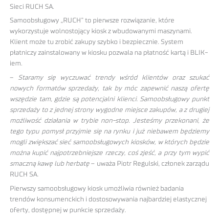
Sieci RUCH SA.
Samoobsługowy „RUCH” to pierwsze rozwiązanie, które
wykorzystuje wolnostojący kiosk z wbudowanymi maszynami.
Klient może tu zrobić zakupy szybko i bezpiecznie. System
płatniczy zainstalowany w kiosku pozwala na płatność kartą i BLIK-
iem.
–
Staramy się wyczuwać trendy wśród klientów oraz szukać
nowych formatów sprzedaży, tak by móc zapewnić naszą ofertę
wszędzie tam, gdzie są potencjalni klienci. Samoobsługowy punkt
sprzedaży to z jednej strony wygodne miejsce zakupów, a z drugiej
możliwość działania w trybie non-stop. Jesteśmy przekonani, że
tego typu pomysł przyjmie się na rynku i już niebawem będziemy
mogli zwiększać sieć samoobsługowych kiosków, w których będzie
można kupić najpotrzebniejsze rzeczy, coś zjeść, a przy tym wypić
smaczną kawę lub herbatę
– uważa Piotr Regulski, członek zarządu
RUCH SA.
Pierwszy samoobsługowy kiosk umożliwia również badania
trendów konsumenckich i dostosowywania najbardziej elastycznej
oferty, dostępnej w punkcie sprzedaży.