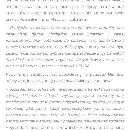
Samoobsługowy kiosk jest przystosowany do sprzedaży świeżo
mielonej kawy oraz herbaty, przekąsek, słodyczy, napojów oraz
produktów z kategorii higienicznej. Urządzenie stoi w Warszawie
przy ul. Puławskiej 1, przy Placu Unii Lubelskiej.
–
Do kiosku na bieżąco będą dostarczane świeże produkty oraz
zapewniany będzie niezbędny serwis urządzeń i samej
infrastruktury. Przy automacie do parzenia kawy zamontowany
będzie dozownik z płynem dezynfekcyjnym, tak aby możliwe było
zapewnienie odpowiedniego standardu bezpieczeństwa transakcji.
Sam kiosk również będzie regularnie dezynfekowany
– twierdzi
Wojciech Paczyński, rzecznik prasowy RUCH SA.
Nowa forma sprzedaży jest odpowiedzią na potrzeby klientów,
którzy w tej lokalizacji mogą zrealizować zakupy całodobowo.
–
Sprzedaż jest możliwa 24h na dobę, a sama transakcja zakupowa
zajmuje kilkanaście sekund. Wystarczy wybrać produkty oraz
zrealizować płatność w formie bezgotówkowej, na dedykowanym
terminalu płatniczym. Kiosk samoobsługowy ma dwie ściany
przeznaczone do sprzedaży. Na każdej ze ścian zainstalowano
osobny terminal płatniczy, tak by maksymalnie usprawnić sprzedaż
– wyjaśnia Tomasz Iwanicki, kierownik Działu Rozwoju i Utrzymania