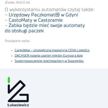
Źródło: RUCH SA
O wykorzystaniu automatów czytaj także:
–
Urzędowy Paczkomat® w Gdyni
–
CastoMaty w Castoramie
–
Żabka będzie mieć swoje automaty
do obsługi paczek
Powiązane wpisy:
CargoWise – strategiczna inwestycja CEVA Logistics
DACHSER rozwija czarter między Europą a Azją
Supernowoczesne reachstackery w Swarzędzu