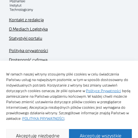
Kontakt z redakcją
O Mediach Logistyka
Statystyki portalu
Polityka prywatności
Dostępność cyfrowa
Regulamin Portalu
W ramach naszej witryny stosujemy pliki cookies w celu świadczenia
Regulamin sklepu
Państwu usług na najwyższym poziomie, w tym w sposób dostosowany do
indywidualnych potrzeb. Korzystanie z witryny bez zmiany ustawień
dotyczących cookies oznacza, że pliki opisane w
Polityce Prywatności
będą
zamieszczane na Państwa urządzeniu końcowym. W każdej chwili możecie
Państwo zmienić ustawienia dotyczące plików cookies w przeglądarce
internetowej. Akceptacja niezbędnych plików cookies jest wymagana do
Obrazy stockowe
prawidłowego działania witryny. Szczegółowe informacje znajdą Państwo w
autorstwa
zakładce:
POLITYKA PRYWATNOŚCI
.
Sieć Badawcza Łukasiewicz - Poznański Instytut
Akceptuję niezbędne
Akceptuję wszystkie