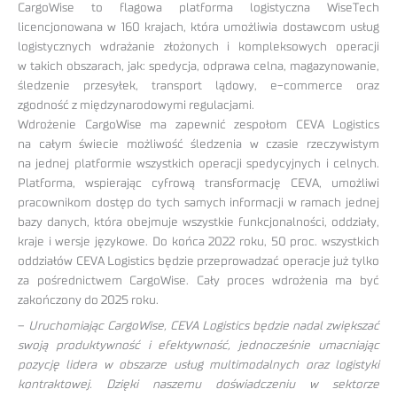
CargoWise to flagowa platforma logistyczna WiseTech
licencjonowana w 160 krajach, która umożliwia dostawcom usług
logistycznych wdrażanie złożonych i kompleksowych operacji
w takich obszarach, jak: spedycja, odprawa celna, magazynowanie,
śledzenie przesyłek, transport lądowy, e-commerce oraz
zgodność z międzynarodowymi regulacjami.
Wdrożenie CargoWise ma zapewnić zespołom CEVA Logistics
na całym świecie możliwość śledzenia w czasie rzeczywistym
na jednej platformie wszystkich operacji spedycyjnych i celnych.
Platforma, wspierając cyfrową transformację CEVA, umożliwi
pracownikom dostęp do tych samych informacji w ramach jednej
bazy danych, która obejmuje wszystkie funkcjonalności, oddziały,
kraje i wersje językowe. Do końca 2022 roku, 50 proc. wszystkich
oddziałów CEVA Logistics będzie przeprowadzać operacje już tylko
za pośrednictwem CargoWise. Cały proces wdrożenia ma być
zakończony do 2025 roku.
–
Uruchomiając CargoWise, CEVA Logistics będzie nadal zwiększać
swoją produktywność i efektywność, jednocześnie umacniając
pozycję lidera w obszarze usług multimodalnych oraz logistyki
kontraktowej. Dzięki naszemu doświadczeniu w sektorze