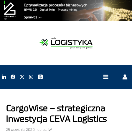
CargoWise – strategiczna
inwestycja CEVA Logistics
25 września, 2020 | oprac. IW