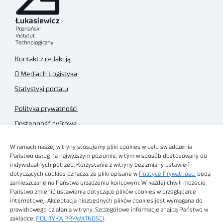
Kontakt z redakcją
O Mediach Logistyka
Statystyki portalu
Polityka prywatności
Dostępność cyfrowa
Regulamin Portalu
W ramach naszej witryny stosujemy pliki cookies w celu świadczenia
Regulamin sklepu
Państwu usług na najwyższym poziomie, w tym w sposób dostosowany do
indywidualnych potrzeb. Korzystanie z witryny bez zmiany ustawień
dotyczących cookies oznacza, że pliki opisane w
Polityce Prywatności
będą
zamieszczane na Państwa urządzeniu końcowym. W każdej chwili możecie
Państwo zmienić ustawienia dotyczące plików cookies w przeglądarce
internetowej. Akceptacja niezbędnych plików cookies jest wymagana do
Obrazy stockowe
prawidłowego działania witryny. Szczegółowe informacje znajdą Państwo w
autorstwa
zakładce:
POLITYKA PRYWATNOŚCI
.