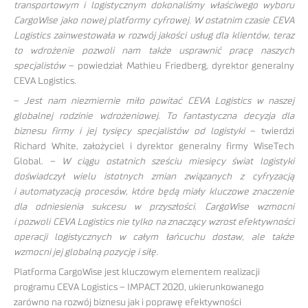
transportowym i logistycznym dokonaliśmy właściwego wyboru
CargoWise jako nowej platformy cyfrowej. W ostatnim czasie CEVA
Logistics zainwestowała w rozwój jakości usług dla klientów, teraz
to wdrożenie pozwoli nam także usprawnić pracę naszych
specjalistów
– powiedział Mathieu Friedberg, dyrektor generalny
CEVA Logistics.
–
Jest nam niezmiernie miło powitać CEVA Logistics w naszej
globalnej rodzinie wdrożeniowej. To fantastyczna decyzja dla
biznesu firmy i jej tysięcy specjalistów od logistyki
– twierdzi
Richard White, założyciel i dyrektor generalny firmy WiseTech
Global. –
W ciągu ostatnich sześciu miesięcy świat logistyki
doświadczył wielu istotnych zmian związanych z cyfryzacją
i automatyzacją procesów, które będą miały kluczowe znaczenie
dla odniesienia sukcesu w przyszłości. CargoWise wzmocni
i pozwoli CEVA Logistics nie tylko na znaczący wzrost efektywności
operacji logistycznych w całym łańcuchu dostaw, ale także
wzmocni jej globalną pozycję i siłę.
Platforma CargoWise jest kluczowym elementem realizacji
programu CEVA Logistics – IMPACT 2020, ukierunkowanego
zarówno na rozwój biznesu jak i poprawę efektywności