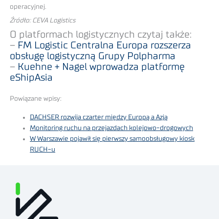
operacyjnej.
Źródło: CEVA Logistics
O platformach logistycznych czytaj także:
–
FM Logistic Centralna Europa rozszerza
obsługę logistyczną Grupy Polpharma
–
Kuehne + Nagel wprowadza platformę
eShipAsia
Powiązane wpisy:
DACHSER rozwija czarter między Europą a Azją
Monitoring ruchu na przejazdach kolejowo-drogowych
W Warszawie pojawił się pierwszy samoobsługowy kiosk
RUCH-u