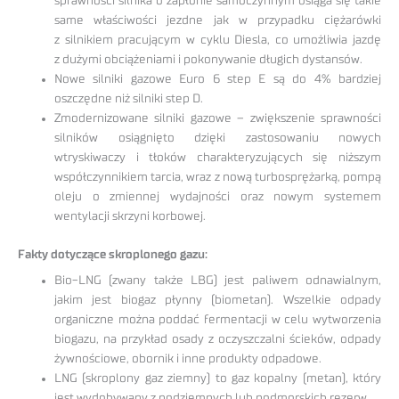
sprawności silnika o zapłonie samoczynnym osiąga się takie
same właściwości jezdne jak w przypadku ciężarówki
z silnikiem pracującym w cyklu Diesla, co umożliwia jazdę
z dużymi obciążeniami i pokonywanie długich dystansów.
Nowe silniki gazowe Euro 6 step E są do 4% bardziej
oszczędne niż silniki step D.
Zmodernizowane silniki gazowe – zwiększenie sprawności
silników osiągnięto dzięki zastosowaniu nowych
wtryskiwaczy i tłoków charakteryzujących się niższym
współczynnikiem tarcia, wraz z nową turbosprężarką, pompą
oleju o zmiennej wydajności oraz nowym systemem
wentylacji skrzyni korbowej.
Fakty dotyczące skroplonego gazu:
Bio-LNG (zwany także LBG) jest paliwem odnawialnym,
jakim jest biogaz płynny (biometan). Wszelkie odpady
organiczne można poddać fermentacji w celu wytworzenia
biogazu, na przykład osady z oczyszczalni ścieków, odpady
żywnościowe, obornik i inne produkty odpadowe.
LNG (skroplony gaz ziemny) to gaz kopalny (metan), który
jest wydobywany z podziemnych lub podmorskich rezerw.