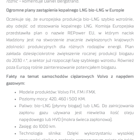
różnić –
komentuje Daniel Bergstrand.
Ogromne plany zastąpienia kopalnego LNG bio-LNG w Europie
Oczekuje się, że europejska produkcja bio-LNG szybko wzrośnie,
aby odejść od stosowania kopalnego LNG. Komisja Europejska
przedstawiła plan o nazwie REPower EU, w którym nacisk
kładziony jest na stworzenie znacznie zwiększonych krajowych
zdolności produkcyjnych dla różnych rodzajów energii. Plan
zakłada dziesięciokrotne zwiększenie rocznej produkcji biogazu
do 2030 r.*, a sektor już rozpoczął fazę szybkiego wzrostu. Również
poza Europą rośnie zainteresowanie potencjałem biogazu.
Fakty na temat samochodów ciężarowych Volvo z napędem
gazowym:
Modele produktów: Volvo FH, FM i FMX.
Poziomy mocy: 420, 460 i 500 KM.
Paliwo: bio-LNG (płynny biogaz) lub LNG. Do zainicjowania
zapłonu gazu używana jest niewielka ilość oleju
napędowego lub HVO (mokra świeca zapłonowa).
Zasięg: do 1000 km.
Technologia silnika: Dzięki wykorzystaniu wysokiej