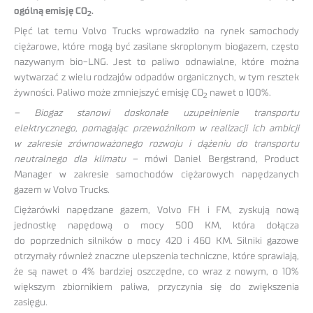
ogólną emisję CO
.
2
Pięć lat temu Volvo Trucks wprowadziło na rynek samochody
ciężarowe, które mogą być zasilane skroplonym biogazem, często
nazywanym bio-LNG. Jest to paliwo odnawialne, które można
wytwarzać z wielu rodzajów odpadów organicznych, w tym resztek
żywności. Paliwo może zmniejszyć emisję CO
nawet o 100%.
2
– Biogaz stanowi doskonałe uzupełnienie transportu
elektrycznego, pomagając przewoźnikom w realizacji ich ambicji
w zakresie zrównoważonego rozwoju i dążeniu do transportu
neutralnego dla klimatu –
mówi Daniel Bergstrand, Product
Manager w zakresie samochodów ciężarowych napędzanych
gazem w Volvo Trucks.
Ciężarówki napędzane gazem, Volvo FH i FM, zyskują nową
jednostkę napędową o mocy 500 KM, która dołącza
do poprzednich silników o mocy 420 i 460 KM. Silniki gazowe
otrzymały również znaczne ulepszenia techniczne, które sprawiają,
że są nawet o 4% bardziej oszczędne, co wraz z nowym, o 10%
większym zbiornikiem paliwa, przyczynia się do zwiększenia
zasięgu.