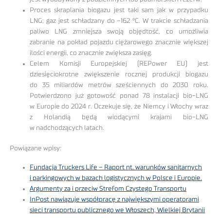
Proces skraplania biogazu jest taki sam jak w przypadku
LNG; gaz jest schładzany do –162 °C. W trakcie schładzania
paliwo LNG zmniejsza swoją objędtość, co umożliwia
zabranie na pokład pojazdu ciężarowego znacznie większej
ilości energii, co znacznie zwiększa zasięg.
Celem Komisji Europejskiej (REPower EU) jest
dziesięciokrotne zwiększenie rocznej produkcji biogazu
do 35 miliardów metrów sześciennych do 2030 roku.
Potwierdzono już gotowość ponad 78 instalacji bio-LNG
w Europie do 2024 r. Oczekuje się, że Niemcy i Włochy wraz
z Holandią będą wiodącymi krajami bio-LNG
w nadchodzących latach.
Powiązane wpisy:
Fundacja Truckers Life – Raport nt. warunków sanitarnych
i parkingowych w bazach logistycznych w Polsce i Europie.
Argumenty za i przeciw Strefom Czystego Transportu
InPost nawiązuje współpracę z największymi operatorami
sieci transportu publicznego we Włoszech, Wielkiej Brytanii