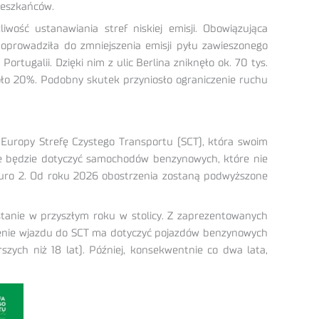
mieszkańców.
ść ustanawiania stref niskiej emisji. Obowiązująca
doprowadziła do zmniejszenia emisji pyłu zawieszonego
rtugalii. Dzięki nim z ulic Berlina zniknęło ok. 70 tys.
oło 20%. Podobny skutek przyniosło ograniczenie ruchu
 Europy Strefę Czystego Transportu (SCT), która swoim
nie będzie dotyczyć samochodów benzynowych, które nie
Euro 2. Od roku 2026 obostrzenia zostaną podwyższone
stanie w przyszłym roku w stolicy. Z zaprezentowanych
czenie wjazdu do SCT ma dotyczyć pojazdów benzynowych
szych niż 18 lat). Później, konsekwentnie co dwa lata,