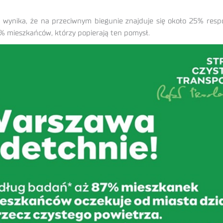
 wynika, że na przeciwnym biegunie znajduje się około 25% res
 mieszkańców, którzy popierają ten pomysł.