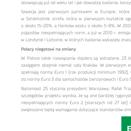
obowiązują już od wielu lat i jak dowodzą badania, korz
Szwecja jest pierwszym państwem w Europie, które 
w Sztokholmie strefa, która w pierwszym kształcie og
o około 15-20%, a tlenków azotu o około 5-8%. W 2008 r.
pojazdów niespełniających norm, a już w 2010 r. emis
w Londynie i Lizbonie, w których badania wykazały znac
Polacy niegotowi na zmiany
W Polsce takie rozwiązania dopiero są wdrażane. 23 l
zasięgiem obejmie niemal cały Kraków. W pierwszym et
spełniają normy Euro 1 (rok produkcji minimum 1992)
do normy Euro 3 dla samochodów benzynowych i Euro 5 d
Natomiast 25 stycznia prezydent Warszawy, Rafał Trza
szczegółów projektu wynika, że są one bardziej rygor
niespełniających normy Euro 2 (starszych niż 27 lat) 
zwiększane będą wymagania dotyczące standardów emisji 