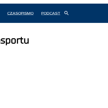
Search
CZASOPISMO
PODCAST
for:
Search Button
nsportu