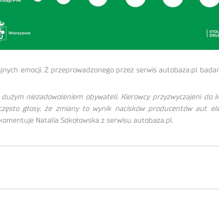
ajnych emocji. Z przeprowadzonego przez serwis autobaza.pl bada
z dużym niezadowoleniem obywateli. Kierowcy przyzwyczajeni do
ę często głosy, że zmiany to wynik nacisków producentów aut e
komentuje Natalia Sokołowska z serwisu autobaza.pl.