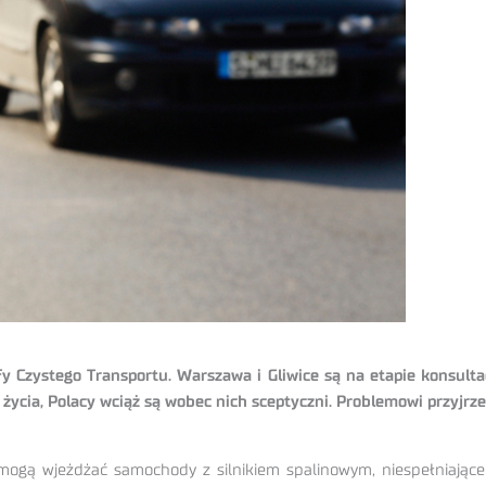
efy Czystego Transportu. Warszawa i Gliwice są na etapie konsulta
ycia, Polacy wciąż są wobec nich sceptyczni. Problemowi przyjrzel
 mogą wjeżdżać samochody z silnikiem spalinowym, niespełniające