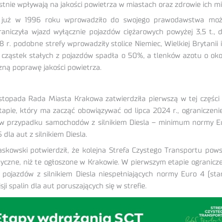
ystnie wpływają na jakości powietrza w miastach oraz zdrowie ich 
już w 1996 roku wprowadziło do swojego prawodawstwa możliwo
raniczyła wjazd wyłącznie pojazdów ciężarowych powyżej 3,5 t., 
 podobne strefy wprowadziły stolice Niemiec, Wielkiej Brytanii i Po
ja cząstek stałych z pojazdów spadła o 50%, a tlenków azotu o ok
zną poprawę jakości powietrza.
istopada Rada Miasta Krakowa zatwierdziła pierwszą w tej części
apie, który ma zacząć obowiązywać od lipca 2024 r., ogranicze
, w przypadku samochodów z silnikiem Diesla – minimum normy 
la aut z silnikiem Diesla.
skowski potwierdził, że kolejna Strefa Czystego Transportu pow
ystyczne, niż te ogłoszone w Krakowie. W pierwszym etapie ograni
i pojazdów z silnikiem Diesla niespełniających normy Euro 4 (star
spalin dla aut poruszających się w strefie.