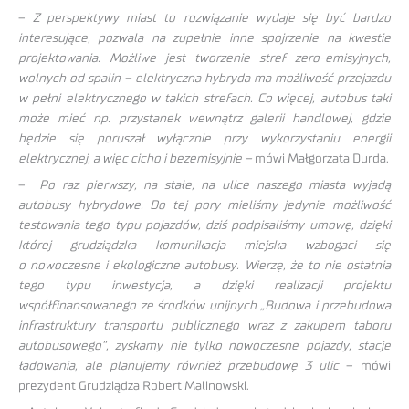
–
Z perspektywy miast to rozwiązanie wydaje się być bardzo
interesujące, pozwala na zupełnie inne spojrzenie na kwestie
projektowania. Możliwe jest tworzenie stref zero-emisyjnych,
wolnych od spalin – elektryczna hybryda ma możliwość przejazdu
w pełni elektrycznego w takich strefach. Co więcej, autobus taki
może mieć np. przystanek wewnątrz galerii handlowej, gdzie
będzie się poruszał wyłącznie przy wykorzystaniu energii
elektrycznej, a więc cicho i bezemisyjnie –
mówi Małgorzata Durda.
–
Po raz pierwszy, na stałe, na ulice naszego miasta wyjadą
autobusy hybrydowe. Do tej pory mieliśmy jedynie możliwość
testowania tego typu pojazdów, dziś podpisaliśmy umowę, dzięki
której grudziądzka komunikacja miejska wzbogaci się
o nowoczesne i ekologiczne autobusy. Wierzę, że to nie ostatnia
tego typu inwestycja, a dzięki realizacji projektu
współfinansowanego ze środków unijnych „Budowa i przebudowa
infrastruktury transportu publicznego wraz z zakupem taboru
autobusowego”, zyskamy nie tylko nowoczesne pojazdy, stacje
ładowania, ale planujemy również przebudowę 3 ulic
– mówi
prezydent Grudziądza Robert Malinowski.