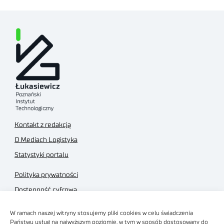
Kontakt z redakcją
O Mediach Logistyka
Statystyki portalu
Polityka prywatności
Dostępność cyfrowa
Regulamin Portalu
W ramach naszej witryny stosujemy pliki cookies w celu świadczenia
Regulamin sklepu
Państwu usług na najwyższym poziomie, w tym w sposób dostosowany do