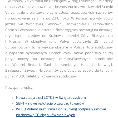
Autobusy Volvo trafią do Grudziądza w ciągu dziewięciu miesięcy
od daty złożenia zamówienia – bezpośrednio z wrocławskiej fabryki
Volvo, gdzie projektowane są w całości przez polskich inżynierów
i produkowane seryjnie od 2010 roku. W Polsce hybrydy Volvo
jeżdżą we Wrocławiu, Sosnowcu, Inowrocławiu, Tarnowskich
Górach i Warszawie, a ostatnio firma wygrała przetargi na dostawę
tego typu pojazdów do Krakowa, Jeleniej Góry, Białegostoku
i Krosna. W ubiegłym roku Volvo dostarczyło 35 hybryd
do Sosnowca – to największa obecnie w Polsce flota autobusów
o napędzie hybrydowym. Oprócz Polski Volvo podpisało do tej
pory umowy na dostawę zelektryfikowanych autobusów
do Wielkiej Brytanii, Danii, Luksemburga, Holandii, Norwegii,
Singapuru i Szwecji. Na całym świecie Volvo sprzedało do tej pory
ponad 4000 zelektryfikowanych autobusów.
Powiązane wpisy:
Nowa stacja sieci LOTOS w Świętokrzyskiem
SENT – nowe regulacje przewozu towarów
IVECO Poland oraz firma Don Trucking podpisały umowę
na dostawę 20 ciągników siodłowych