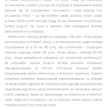
od warunków, w jakich porusza się autobus), a doładowanie baterii
odbywa się na przystankach końcowych i trwa jedynie trzy
do sześciu minut – po tak krótkim czasie autobus może ruszać
w trasę. Elektryczne hybrydy mogą też być ładowane przy pomocy
funkcji plug-in, np. nocą w zajezdni. Oba rozwiązania zostaną
zastosowane w Grudziądzu.
Elektryczne hybrydy (plug-in) zużywają o 60 proc. mniej paliwa
od autobusów z silnikiem diesla, a emisja dwutlenku węgla zostaje
zredukowana aż o 75 do 90 proc. Dla porównania – tradycyjne
hybrydy zużywają około 40 proc. mniej paliwa i emitują 40-50
proc. mniej szkodliwych substancji od autobusów spalinowych.
W przypadku hybryd plug-in istnieje ponadto możliwość
zaprogramowania, w którym momencie autobus będzie
wykorzystywał napęd elektryczny, a w którym spalinowy. System
umożliwia dokładne skalkulowanie zapotrzebowania na energię
na danej trasie i wgranie do komputera sterującego pracą jednostki
napędowej algorytmu, który automatycznie, po odczytaniu danych
z GPS, przełączy napęd ze spalinowego na elektryczny w strefach
nisko- bądź zero-emisyjnych, np. w okolicach szkół, szpitali, osiedli
mieszkaniowych czy centrów miast.