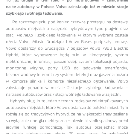
To już drugie w tym roku – po Inowrocławiu – zamówienie
na te autobusy w Polsce. Volvo zainstaluje też w mieście stacje
szybkiego i wolnego ładowania.
Po rozstrzygnięciu pod koniec czerwca przetargu na dostawę
autobusów miejskich o napędzie hybrydowym typu plug-in oraz
stacji wolnego i szybkiego ładowania, w którym wybrana została
oferta Volvo, Miasto Grudziądz i Volvo Buses podpisały umowę.
Volvo dostarczy do Grudziądza 7 pojazdów Volvo 7900 Electric
Hybrid, które wyposażone będą m.in. w klimatyzację, system
elektronicznej informacji pasażerskiej, system lokalizacji pojazdu,
monitoring wizyjny, porty USB do ładowania smartfonów,
bezprzewodowy Internet czy system detekcji oraz gaszenia pożaru
w komorze silnika i komorze niezależnego ogrzewania. Volvo
zainstaluje ponadto w mieście 2 stacje szybkiego ładowania –
na trasie autobusów oraz 7 stacji wolnego ładowania w zajezdni.
Hybrydy plug-in to jeden z trzech rodzajów zelektryfikowanych
autobusów miejskich, które Volvo dostarcza do polskich miast. Tym
różnią się od tradycyjnych hybryd, że na większości trasy zasilane
są wyłącznie energią elektryczną – niewielki silnik spalinowy pełni
jedynie funkcję pomocniczą. Taki autobus przejechać może
w trybie elektrycznym około 70 proc. trasy (w zależności