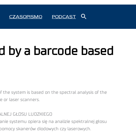
Search
CZASOPISMO
PODCAST
for:
Search Button
ed by a barcode based
 the system is based on the spectral analysis of the
e or laser scanners.
LNEJ GŁOSU LUDZKIEGO
e systemu opiera się na analizie spektralnej głosu
 pomocy skanerów diodowych czy laserowych.