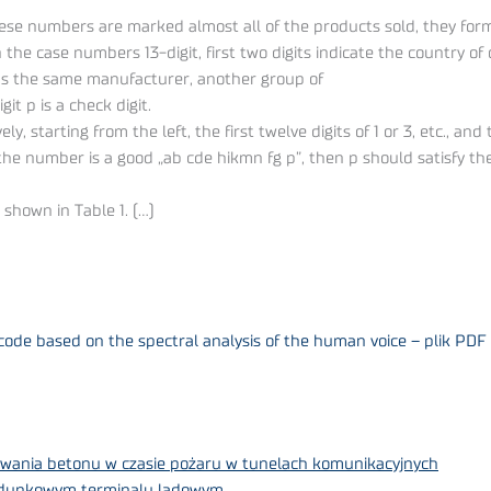
se numbers are marked almost all of the products sold, they form a
the case numbers 13-digit, first two digits indicate the country of 
ans the same manufacturer, another group of
git p is a check digit.
ly, starting from the left, the first twelve digits of 1 or 3, etc., 
if the number is a good „ab cde hikmn fg p”, then p should satisfy t
shown in Table 1. (…)
rcode based on the spectral analysis of the human voice – plik PDF
iwania betonu w czasie pożaru w tunelach komunikacyjnych
adunkowym terminalu lądowym