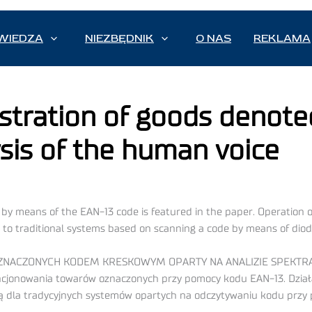
WIEDZA
NIEZBĘDNIK
O NAS
REKLAMA
istration of goods denot
ysis of the human voice
by means of the EAN-13 code is featured in the paper. Operation of
 to traditional systems based on scanning a code by means of diod
ACZONYCH KODEM KRESKOWYM OPARTY NA ANALIZIE SPEKTRA
onowania towarów oznaczonych przy pomocy kodu EAN-13. Działani
wą dla tradycyjnych systemów opartych na odczytywaniu kodu przy