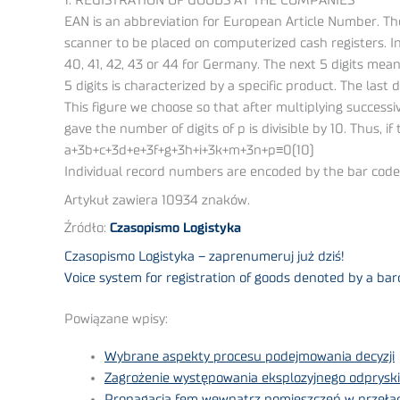
1. REGISTRATION OF GOODS AT THE COMPANIES
EAN is an abbreviation for European Article Number. The
scanner to be placed on computerized cash registers. In 
40, 41, 42, 43 or 44 for Germany. The next 5 digits me
5 digits is characterized by a specific product. The last di
This figure we choose so that after multiplying successive
gave the number of digits of p is divisible by 10. Thus, 
a+3b+c+3d+e+3f+g+3h+i+3k+m+3n+p≡0(10)
Individual record numbers are encoded by the bar code 
Artykuł zawiera 10934 znaków.
Źródło:
Czasopismo Logistyka
Czasopismo Logistyka – zaprenumeruj już dziś!
Voice system for registration of goods denoted by a ba
Powiązane wpisy:
Wybrane aspekty procesu podejmowania decyzji
Zagrożenie występowania eksplozyjnego odprysk
Propagacja fem wewnątrz pomieszczeń w przeł