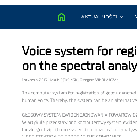
AKTUALNOŚCI
Voice system for reg
on the spectral anal
1 stycznia, 2013 | Jakub PĘKSIŃSKI, Grzegorz MIKOŁAJCZAK
The computer system for registration of goods denoted 
human voice. Thereby, the system can be an alternative
GŁOSOWY SYSTEM EWIDENCJONOWANIA TOWARÓW OZN
W artykule przedstawiono komputerowy system ewidencj
ludzkiego. Dzięki temu system ten może być alternaty