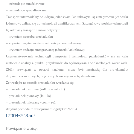
– technologie zunifikowane
– technologie specjalizowane.
Transport intermodalny, w którym jednostkami ładunkowymi są zintegrowane jednostki
ładunkowe zalicza się do technologii zunifikowanych. Szczegółowy podział technologii
tej odmiany transportu może dotyczyć:
– kryterium sposobu przeładunku
– kryterium usytuowania urządzenia przeładunkowego
– kryterium rodzaju zintegrowanej jednostki ładunkowej.
Usystematyzowanie technologii transportu i technologii przeładunków ma na celu
ułatwienie analizy z punktu przydatności do wykorzystania w określonych warunkach.
Zbiór rozwiązań w postaci katalogu, może być inspiracją dla projektantów
do poszukiwań nowych, dojrzalszych rozwiązań w tej dziedzinie.
Ze względu na sposób przeładunku wyróżnia się:
– przeładunek poziomy (roll on – roll off)
– przeładunek pionowy (lo – lo)
– przeładunek mieszany (com – ro).
Artykuł pochodzi z czasopisma "Logistyka" 2/2004.
L2004-2s18.pdf
Powiązane wpisy: