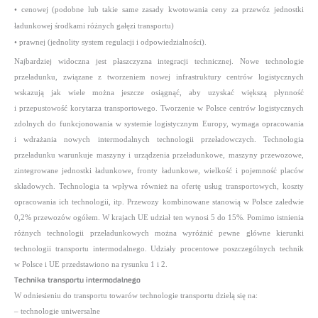
• cenowej (podobne lub takie same zasady kwotowania ceny za przewóz jednostki
ładunkowej środkami różnych gałęzi transportu)
• prawnej (jednolity system regulacji i odpowiedzialności).
Najbardziej widoczna jest płaszczyzna integracji technicznej. Nowe technologie
przeładunku, związane z tworzeniem nowej infrastruktury centrów logistycznych
wskazują jak wiele można jeszcze osiągnąć, aby uzyskać większą płynność
i przepustowość korytarza transportowego. Tworzenie w Polsce centrów logistycznych
zdolnych do funkcjonowania w systemie logistycznym Europy, wymaga opracowania
i wdrażania nowych intermodalnych technologii przeładowczych. Technologia
przeładunku warunkuje maszyny i urządzenia przeładunkowe, maszyny przewozowe,
zintegrowane jednostki ładunkowe, fronty ładunkowe, wielkość i pojemność placów
składowych. Technologia ta wpływa również na ofertę usług transportowych, koszty
opracowania ich technologii, itp. Przewozy kombinowane stanowią w Polsce zaledwie
0,2% przewozów ogółem. W krajach UE udział ten wynosi 5 do 15%. Pomimo istnienia
różnych technologii przeładunkowych można wyróżnić pewne główne kierunki
technologii transportu intermodalnego. Udziały procentowe poszczególnych technik
w Polsce i UE przedstawiono na rysunku 1 i 2.
Technika transportu intermodalnego
W odniesieniu do transportu towarów technologie transportu dzielą się na:
– technologie uniwersalne