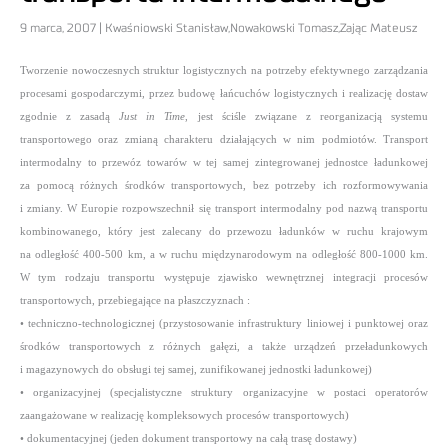
9 marca, 2007 | Kwaśniowski Stanisław,Nowakowski Tomasz,Zając Mateusz
Tworzenie nowoczesnych struktur logistycznych na potrzeby efektywnego zarządzania
procesami gospodarczymi, przez budowę łańcuchów logistycznych i realizację dostaw
zgodnie z zasadą
Just in Time
, jest ściśle związane z reorganizacją systemu
transportowego oraz zmianą charakteru działających w nim podmiotów. Transport
intermodalny to przewóz towarów w tej samej zintegrowanej jednostce ładunkowej
za pomocą różnych środków transportowych, bez potrzeby ich rozformowywania
i zmiany. W Europie rozpowszechnił się transport intermodalny pod nazwą transportu
kombinowanego, który jest zalecany do przewozu ładunków w ruchu krajowym
na odległość 400-500 km, a w ruchu międzynarodowym na odległość 800-1000 km.
W tym rodzaju transportu występuje zjawisko wewnętrznej integracji procesów
transportowych, przebiegające na płaszczyznach :
• techniczno-technologicznej (przystosowanie infrastruktury liniowej i punktowej oraz
środków transportowych z różnych gałęzi, a także urządzeń przeładunkowych
i magazynowych do obsługi tej samej, zunifikowanej jednostki ładunkowej)
• organizacyjnej (specjalistyczne struktury organizacyjne w postaci operatorów
zaangażowane w realizację kompleksowych procesów transportowych)
• dokumentacyjnej (jeden dokument transportowy na całą trasę dostawy)