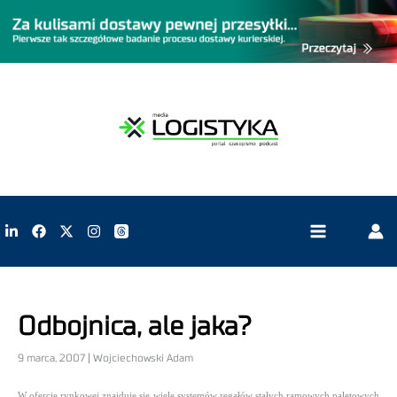
Odbojnica, ale jaka?
9 marca, 2007 | Wojciechowski Adam
W ofercie rynkowej znajduje się wiele systemów regałów stałych ramowych paletowych