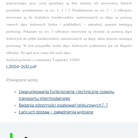
poprzecznego, przy czym spotykane są dwa systemy ich mocowania, których
przykłady przedstawiono na rys. 1, 2 i 3.
Przedstawione na rys. 1 ÷ 2 odbojnice
mocowane są do środników kształtowników zastosowanych na słupy za pomocą
czterech złącz śrubowych (śruba + podkładka/i/ + nakrętka), poprzez istniejącą
perforację.
Pokazane na rys. 3 odbojnice mocowane są również za pomocą złącz
śrubowych do półek kształtowników zastosowanych na słupy, także poprzez istniejącą
perforację. W tym przypadku liczba złącz śrubowych uzależniona jest od długości
odbojnic. Na ogół są to cztery lub sześć złącz.
Artykuł pochodzi z czasopisma "Logistyka" 2/2004.
L2004-2s32.pdf
Powiązane wpisy:
Uwarunkowania funkcjonalne i techniczne rozwoju
transportu intermodalnego
Badania odporności opakowań tekturowych […]
Łańcuch dostaw – zagadnienia wybrane