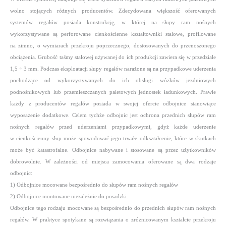
wolno stojących różnych producentów. Zdecydowana większość oferowanych
systemów regałów posiada konstrukcję, w której na słupy ram nośnych
wykorzystywane są perforowane cienkościenne kształtowniki stalowe, profilowane
na zimno, o wymiarach przekroju poprzecznego, dostosowanych do przenoszonego
obciążenia. Grubość taśmy stalowej używanej do ich produkcji zawiera się w przedziale
1,5 ÷ 3 mm. Podczas eksploatacji słupy regałów narażone są na przypadkowe uderzenia
pochodzące od wykorzystywanych do ich obsługi wózków jezdniowych
podnośnikowych lub przemieszczanych paletowych jednostek ładunkowych.
Prawie
każdy z producentów regałów posiada w swojej ofercie odbojnice stanowiące
wyposażenie dodatkowe. Celem tychże odbojnic jest ochrona przednich słupów ram
nośnych regałów przed uderzeniami przypadkowymi, gdyż każde uderzenie
w cienkościenny słup może spowodować jego trwałe odkształcenie, które w skutkach
może być katastrofalne. Odbojnice nabywane i stosowane są przez użytkowników
dobrowolnie.
W zależności od miejsca zamocowania oferowane są dwa rodzaje
odbojnic:
1) Odbojnice mocowane bezpośrednio do słupów ram nośnych regałów
2) Odbojnice montowane niezależnie do posadzki.
Odbojnice tego rodzaju mocowane są bezpośrednio do przednich słupów ram nośnych
regałów. W praktyce spotykane są rozwiązania o zróżnicowanym kształcie przekroju