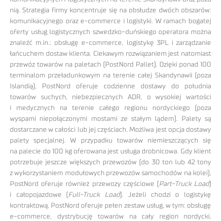
nią. Strategia firmy koncentruje się na obsłudze dwóch obszarów:
komunikacyjnego oraz e-commerce i logistyki. W ramach bogatej
oferty usług logistycznych szwedzko-duńskiego operatora można
znaleźć m.in.: obsługę e-commerce, logistykę 3PL i zarządzanie
łańcuchem dostaw klienta. Ciekawym rozwiązaniem jest natomiast
przewóz towarów na paletach (PostNord Pallet). Dzięki ponad 100
terminalom przeładunkowym na terenie całej Skandynawii (poza
Islandią), PostNord oferuje codzienne dostawy do południa
towarów suchych, niebezpiecznych ADR, o wysokiej wartości
i medycznych na terenie całego regionu nordyckiego (poza
wyspami niepołączonymi mostami ze stałym lądem). Palety są
dostarczane w całości lub jej częściach. Możliwa jest opcja dostawy
palety specjalnej. W przypadku towarów niemieszczących się
na palecie do 100 kg oferowana jest usługa drobnicowa. Gdy klient
potrzebuje jeszcze większych przewozów (do 30 ton lub 42 tony
z wykorzystaniem modułowych przewozów samochodów na kolei),
PostNord oferuje również przewozy częściowe (
Part-Truck Load
)
i całopojazdowe (
Full-Truck Load
). Jeżeli chodzi o logistykę
kontraktową, PostNord oferuje pełen zestaw usług, w tym: obsługę
e-commerce, dystrybucję towarów na cały region nordycki,