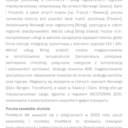
międzynarodowej i ekspresową. Na rynkach Norwegii, Szwecji, Danii
i Finlandii, a także innych krajów (np. Francji i Słowacji), poczta
norweska obecna jest poprzez dwie marki: pocztową (Posten),
dedykowaną Norwegii oraz logistyczną (Bring), operującą w całym
regionie skandynawskim. Wśród usług Bring znaleźć można m.in.
kompleksowe usługi w zakresie zarządzania zapasami klienta, gdzie
firma oferuje integrację systemową z klientem poprzez EDI i API.
Wśród usług Bring znaleźć można magazynowanie
w kontrolowanej temperaturze (temperatura pokojowa,
zamrażarka, chłodnia), połączone następnie z kompletacją
i pakowaniem zamówień, obsługę towarów ADR, magazynowanie
specjalistyczne, składowanie towarów do oclenia, obsługę zwrotów
oraz napraw. Magazyny są dostępne w różnych rejonach Norwegii
(Oslo, Bergen, Trondheim), a także w Szwecji i Danii. Bring oferuje
międzynarodowe cargo, zgodnie z regułami INCOTERMS 2010,
realizowane z wykorzystaniem wszystkich gałęzi transportu.
Poczta szwedzko-duńska
PostNord AB wywodzi się z połączonych w 2009 roku poczt
szwedzkiej i duńskiej. PostNord to dostawca rozwiązań
komunikacyjnych i logistycznych na terenie Skandynawii oraz poza