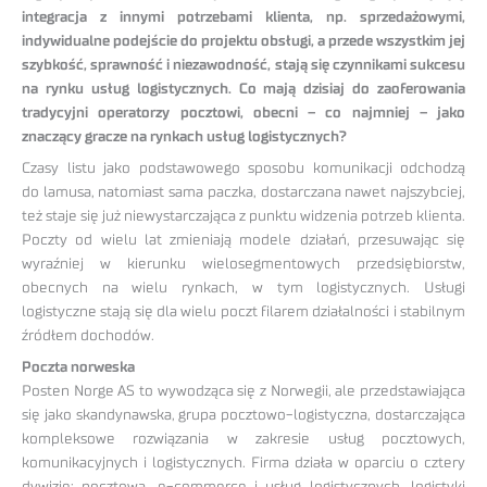
integracja z innymi potrzebami klienta, np. sprzedażowymi,
indywidualne podejście do projektu obsługi, a przede wszystkim jej
szybkość, sprawność i niezawodność, stają się czynnikami sukcesu
na rynku usług logistycznych. Co mają dzisiaj do zaoferowania
tradycyjni operatorzy pocztowi, obecni – co najmniej – jako
znaczący gracze na rynkach usług logistycznych?
Czasy listu jako podstawowego sposobu komunikacji odchodzą
do lamusa, natomiast sama paczka, dostarczana nawet najszybciej,
też staje się już niewystarczająca z punktu widzenia potrzeb klienta.
Poczty od wielu lat zmieniają modele działań, przesuwając się
wyraźniej w kierunku wielosegmentowych przedsiębiorstw,
obecnych na wielu rynkach, w tym logistycznych. Usługi
logistyczne stają się dla wielu poczt filarem działalności i stabilnym
źródłem dochodów.
Poczta norweska
Posten Norge AS to wywodząca się z Norwegii, ale przedstawiająca
się jako skandynawska, grupa pocztowo-logistyczna, dostarczająca
kompleksowe rozwiązania w zakresie usług pocztowych,
komunikacyjnych i logistycznych. Firma działa w oparciu o cztery
dywizje: pocztową, e-commerce i usług logistycznych, logistyki