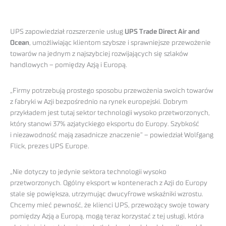
UPS zapowiedział rozszerzenie usług
UPS Trade Direct Air and
Ocean
, umożliwiając klientom szybsze i sprawniejsze przewożenie
towarów na jednym z najszybciej rozwijających się szlaków
handlowych – pomiędzy Azją i Europą.
„Firmy potrzebują prostego sposobu przewożenia swoich towarów
z fabryki w Azji bezpośrednio na rynek europejski. Dobrym
przykładem jest tutaj sektor technologii wysoko przetworzonych,
który stanowi 37% azjatyckiego eksportu do Europy. Szybkość
i niezawodność mają zasadnicze znaczenie” – powiedział Wolfgang
Flick, prezes UPS Europe.
„Nie dotyczy to jedynie sektora technologii wysoko
przetworzonych. Ogólny eksport w kontenerach z Azji do Europy
stale się powiększa, utrzymując dwucyfrowe wskaźniki wzrostu.
Chcemy mieć pewność, że klienci UPS, przewożący swoje towary
pomiędzy Azją a Europą, mogą teraz korzystać z tej usługi, która