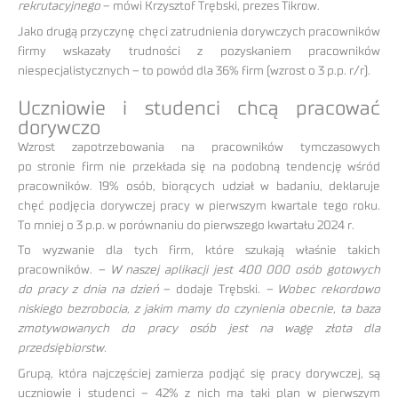
rekrutacyjnego
– mówi Krzysztof Trębski, prezes Tikrow.
Jako drugą przyczynę chęci zatrudnienia dorywczych pracowników
firmy wskazały trudności z pozyskaniem pracowników
niespecjalistycznych – to powód dla 36% firm (wzrost o 3 p.p. r/r).
Uczniowie i studenci chcą pracować
dorywczo
Wzrost zapotrzebowania na pracowników tymczasowych
po stronie firm nie przekłada się na podobną tendencję wśród
pracowników. 19% osób, biorących udział w badaniu, deklaruje
chęć podjęcia dorywczej pracy w pierwszym kwartale tego roku.
To mniej o 3 p.p. w porównaniu do pierwszego kwartału 2024 r.
To wyzwanie dla tych firm, które szukają właśnie takich
pracowników.
– W naszej aplikacji jest 400 000 osób gotowych
do pracy z dnia na dzień
– dodaje Trębski.
– Wobec rekordowo
niskiego bezrobocia, z jakim mamy do czynienia obecnie, ta baza
zmotywowanych do pracy osób jest na wagę złota dla
przedsiębiorstw.
Grupą, która najczęściej zamierza podjąć się pracy dorywczej, są
uczniowie i studenci – 42% z nich ma taki plan w pierwszym