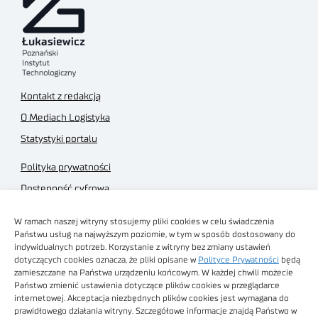
Kontakt z redakcją
O Mediach Logistyka
Statystyki portalu
Polityka prywatności
Dostępność cyfrowa
Regulamin Portalu
W ramach naszej witryny stosujemy pliki cookies w celu świadczenia
Regulamin sklepu
Państwu usług na najwyższym poziomie, w tym w sposób dostosowany do
indywidualnych potrzeb. Korzystanie z witryny bez zmiany ustawień
dotyczących cookies oznacza, że pliki opisane w
Polityce Prywatności
będą
zamieszczane na Państwa urządzeniu końcowym. W każdej chwili możecie
Państwo zmienić ustawienia dotyczące plików cookies w przeglądarce
internetowej. Akceptacja niezbędnych plików cookies jest wymagana do
Obrazy stockowe
prawidłowego działania witryny. Szczegółowe informacje znajdą Państwo w