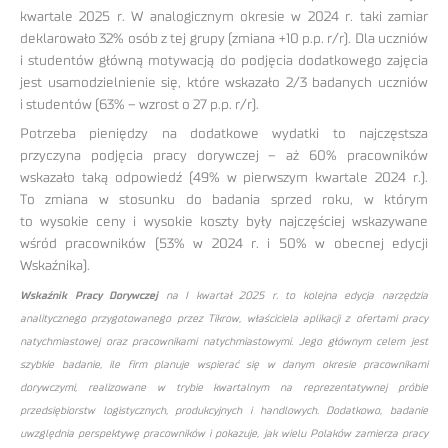
kwartale 2025 r. W analogicznym okresie w 2024 r. taki zamiar
deklarowało 32% osób z tej grupy (zmiana +10 p.p. r/r). Dla uczniów
i studentów główną motywacją do podjęcia dodatkowego zajęcia
jest usamodzielnienie się, które wskazało 2/3 badanych uczniów
i studentów (63% – wzrost o 27 p.p. r/r).
Potrzeba pieniędzy na dodatkowe wydatki to najczęstsza
przyczyna podjęcia pracy dorywczej – aż 60% pracowników
wskazało taką odpowiedź (49% w pierwszym kwartale 2024 r.).
To zmiana w stosunku do badania sprzed roku, w którym
to wysokie ceny i wysokie koszty były najczęściej wskazywane
wśród pracowników (53% w 2024 r. i 50% w obecnej edycji
Wskaźnika).
Wskaźnik Pracy Dorywczej
na I kwartał 2025 r. to kolejna edycja narzędzia
analitycznego przygotowanego przez Tikrow, właściciela aplikacji z ofertami pracy
natychmiastowej oraz pracownikami natychmiastowymi. Jego głównym celem jest
szybkie badanie, ile firm planuje wspierać się w danym okresie pracownikami
dorywczymi, realizowane w trybie kwartalnym na reprezentatywnej próbie
przedsiębiorstw logistycznych, produkcyjnych i handlowych. Dodatkowo, badanie
uwzględnia perspektywę pracowników i pokazuje, jak wielu Polaków zamierza pracy