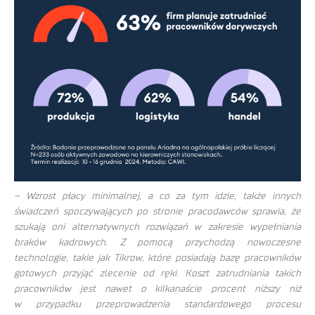
– Wzrost płacy minimalnej, a co za tym idzie, także innych
świadczeń spoczywających po stronie pracodawców sprawia, że
szukają oni alternatywnych rozwiązań w zakresie wypełniania
braków kadrowych. Z pomocą przychodzą nowoczesne
technologie, takie jak Tikrow, które posiadają bazę pracowników
gotowych przyjąć zlecenie od ręki. Koszt zatrudniania takich
pracowników jest nawet o kilkanaście procent niższy niż
w przypadku przeprowadzenia standardowego procesu