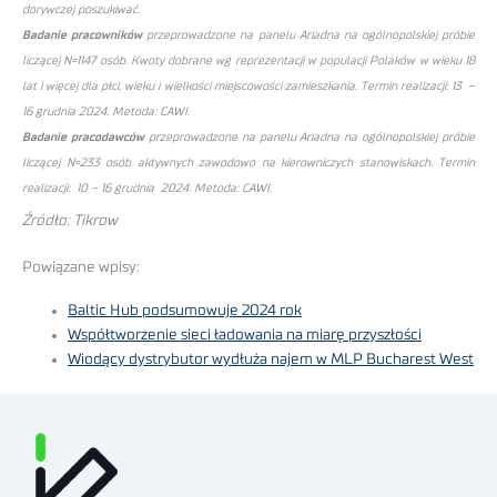
dorywczej poszukiwać.
Badanie pracowników
przeprowadzone na panelu Ariadna na ogólnopolskiej próbie
liczącej N=1147 osób. Kwoty dobrane wg reprezentacji w populacji Polaków w wieku 18
lat i więcej dla płci, wieku i wielkości miejscowości zamieszkania. Termin realizacji: 13 –
16 grudnia 2024. Metoda: CAWI.
Badanie pracodawców
przeprowadzone na panelu Ariadna na ogólnopolskiej próbie
liczącej N=233 osób aktywnych zawodowo na kierowniczych stanowiskach. Termin
realizacji: 10 – 16 grudnia 2024. Metoda: CAWI.
Źródło: Tikrow
Powiązane wpisy:
Baltic Hub podsumowuje 2024 rok
Współtworzenie sieci ładowania na miarę przyszłości
Wiodący dystrybutor wydłuża najem w MLP Bucharest West