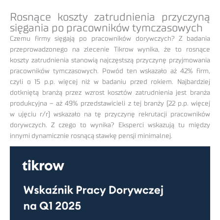
Rosnące koszty zatrudnienia przyczyną
sięgania po pracowników tymczasowych
Czemu firmy sięgają po pracowników dorywczych? Z badania
przeprowadzonego na zlecenie Tikrow wynika, że to rosnące
koszty zatrudnienia stanowią najczęstszą przyczynę przyjmowania
pracowników tymczasowych. Powód ten wskazało aż 42% firm,
czyli o 15 p.p. więcej niż w badaniu przed rokiem. Najbardziej
dotkniętą branżą przez wzrost kosztów zatrudnienia jest branża
produkcyjna – aż 49% przedstawicieli z tej branży (22 p.p. więcej
w ujęciu r/r) wskazało na tę przyczynę rekrutacji pracowników
dorywczych. Z czego to wynika? Eksperci wskazują tu między
innymi dynamicznie rosnącą stawkę pensji minimalnej.