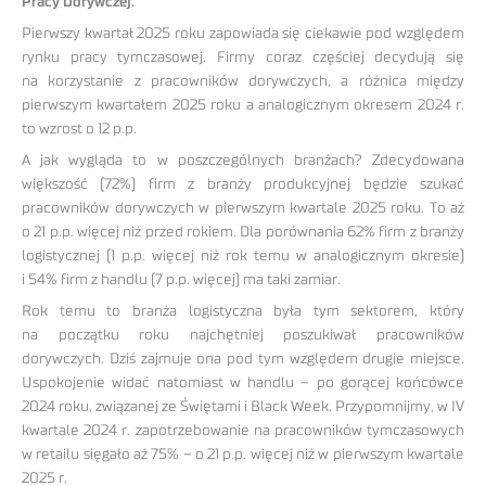
Pracy Dorywczej.
Pierwszy kwartał 2025 roku zapowiada się ciekawie pod względem
rynku pracy tymczasowej. Firmy coraz częściej decydują się
na korzystanie z pracowników dorywczych, a różnica między
pierwszym kwartałem 2025 roku a analogicznym okresem 2024 r.
to wzrost o 12 p.p.
A jak wygląda to w poszczególnych branżach? Zdecydowana
większość (72%) firm z branży produkcyjnej będzie szukać
pracowników dorywczych w pierwszym kwartale 2025 roku. To aż
o 21 p.p. więcej niż przed rokiem. Dla porównania 62% firm z branży
logistycznej (1 p.p. więcej niż rok temu w analogicznym okresie)
i 54% firm z handlu (7 p.p. więcej) ma taki zamiar.
Rok temu to branża logistyczna była tym sektorem, który
na początku roku najchętniej poszukiwał pracowników
dorywczych. Dziś zajmuje ona pod tym względem drugie miejsce.
Uspokojenie widać natomiast w handlu – po gorącej końcówce
2024 roku, związanej ze Świętami i Black Week. Przypomnijmy, w IV
kwartale 2024 r. zapotrzebowanie na pracowników tymczasowych
w retailu sięgało aż 75% – o 21 p.p. więcej niż w pierwszym kwartale
2025 r.