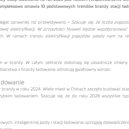
i, kompleksowo omawia 10 podstawowych trendów branży stacji ł
biegał sprawniej niż przewidywano –
Szacuje się, że liczba pojazd
wej elektryfikacji. W przyszłości Huawei będzie współpracować 
h. W ramach trendu elektryfikacji pojazdów zależy nam na real
em w branży. W całym sektorze dokonają się zasadnicze zmiany 
iębiorstwa z branży ładowania odnotują gwałtowny wzrost.
adowanie
 branży w roku 2024. Wiele miast w Chinach zaczęło budować stacj
aszybkim ładowaniem. Szacuje się, że do roku 2028 wszystkie t
wych, inteligentnej jazdy i stacji ładowania sprzyjają doświadcze