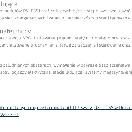
adująca
ie modułów PV, ESS i szaf ładujących będzie stopniowo ewoluować w
dla sieci energetycznych i zapewni bezpieczeństwo stacji ładowania.
małej mocy
rozwoju V2G. Ładowanie prądem stałym o małej mocy staje się
centralizowane uruchamianie, łatwe zarządzanie i sterowanie oraz
to zaludnionych obszarach, wymagania w zakresie bezpieczeństwa 
soby, pojazdy elektryczne, stacje ładujące i systemy magazynowania
intermodalnych między terminalami CLIP Swarzędz i DUSS w Duisb
 Włoszech