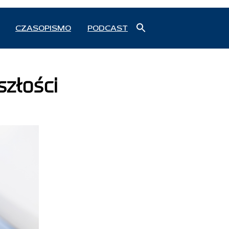
Search
CZASOPISMO
PODCAST
for:
Search Button
szłości