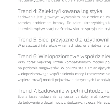
i automatycznych w dążeniu do ery scyfryzowanego ład
Trend 4: Zelektryfikowana logistyka
Ładowanie jest głównym wyzwaniem na drodze do zastą
zaradzą problemom branży. Do zalet ultraszybkiego 
i niewielki wpływ stacji na środowisko, co sprzyja elektryf
Trend 5: Sieci przyjazne dla użytkown
W przyszłości interakcje w ramach sieci energetycznej 
Trend 6: Wielopoziomowe współdziele
Przy coraz większej liczbie kompatybilnych modeli 
na poziomie megawatów. W obliczu stale zmieniających
wielopoziomowego współdzielenia mocy i rozszerzać się 
wspiera rozwój modeli pojazdów elektrycznych i w naj
Trend 7: Ładowanie w pełni chłodzone
Scenariusze ładowania są coraz bardziej zróżnicow
do ładowania o dużej mocy, chłodzonych cieczą. Najlepsz