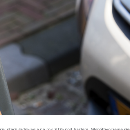
y stacji ładowania na rok 2025 pod hasłem „Współtworzenie siec