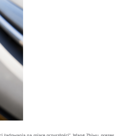
i ładowania na miarę przyszłości”. Wang Zhiwu, prezes