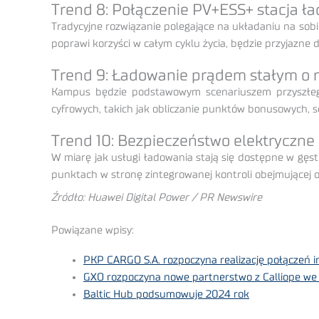
Trend 8: Połączenie PV+ESS+ stacja ł
Tradycyjne rozwiązanie polegające na układaniu na sob
poprawi korzyści w całym cyklu życia, będzie przyjazne 
Trend 9: Ładowanie prądem stałym o 
Kampus będzie podstawowym scenariuszem przyszłego 
cyfrowych, takich jak obliczanie punktów bonusowych, s
Trend 10: Bezpieczeństwo elektryczne
W miarę jak usługi ładowania stają się dostępne w gęs
punktach w stronę zintegrowanej kontroli obejmującej o
Źródło: Huawei Digital Power / PR Newswire
Powiązane wpisy:
PKP CARGO S.A. rozpoczyna realizację połączeń 
GXO rozpoczyna nowe partnerstwo z Calliope we
Baltic Hub podsumowuje 2024 rok