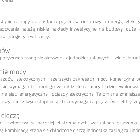
owania.
pienia ropy do zasilania pojazdów ciężarowych energią elektryc
ładowania należą niskie nakłady inwestycyjne na budowę, duża 
ikacji logistyki w branży.
ików
z pasywnych staną się aktywne i z jednokierunkowych – wielokierun
nie mocy
pojazdów elektrycznych i szerszych zakresach mocy komercyjne 
 się wymagań technologia współdzielenia mocy będzie ewoluować
na sieci energetyczne i pojazdy elektryczne. Ta zmiana zmniejsza 
większym możliwym stopniu spełnia wymagania pojazdów elektryczn
 cieczą
ane, zwłaszcza w bardziej ekstremalnych warunkach otoczenia.
ą kombinacją staną się chłodzone cieczą jednostka zasilająca i je