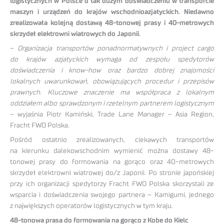
logistycznych w Polsce o tak dużym doświadczeniu w transporcie
maszyn i urządzeń do krajów wschodnioazjatyckich. Niedawno
zrealizowała kolejną dostawą 48-tonowej prasy i 40-metrowych
skrzydeł elektrowni wiatrowych do Japonii.
–
Organizacja transportów ponadnormatywnych i project cargo
do krajów azjatyckich wymaga od zespołu spedytorów
doświadczenia i know-how oraz bardzo dobrej znajomości
lokalnych uwarunkowań, obowiązujących procedur i przepisów
prawnych. Kluczowe znaczenie ma współpraca z lokalnym
oddziałem albo sprawdzonym i rzetelnym partnerem logistycznym
– wyjaśnia Piotr Kamiński, Trade Lane Manager – Asia Region,
Fracht FWO Polska.
Pośród ostatnio zrealizowanych, ciekawych transportów
na kierunku dalekowschodnim wymienić można dostawy 48-
tonowej prasy do formowania na gorąco oraz 40-metrowych
skrzydeł elektrowni wiatrowej do/z Japonii. Po stronie japońskiej
przy ich organizacji spedytorzy Fracht FWO Polska skorzystali ze
wsparcia i doświadczenia swojego partnera – Kamigumi, jednego
z największych operatorów logistycznych w tym kraju.
48-tonowa prasa do formowania na gorąco z Kobe do Kielc