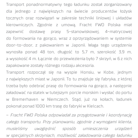
Transport ponadnormatywny tego ładunku został zorganizowany
dla jednego z największych na świecie producentów łożysk
tocznych oraz rozwiązań w zakresie techniki liniowej i układów
kierowniczych. Zgodnie z umową, Fracht FWO Polska miał
zapewnić dostawę prasy 5-stanowiskowej, 4-matrycowej
do formowania na gorąco, wraz z oprzyrządowaniem w systemie
door-to-door, z pakowaniem w Japonii. Waga tego urządzenia
wynosiła ponad 48 ton, długość to 5,7 m, szerokość 3,9 m,
a wysokość 4 m. Łącznie do przewiezienia było 7 skrzyń, w 6 z nich
zapakowane zostały różnego rodzaju akcesoria.
Transport rozpoczął się na wyspie Honsiu, w Kobe, jednym
z największych miast w Japonii. To tu znajduje się fabryka, z której
trzeba było odebrać prasę do formowania na gorąco, a następnie
załadować na statek w tutejszym porcie morskim i wysłać do portu
w Bremerhaven w Niemczech. Stąd, już na kołach, ładunek
pokonał ponad 1000 km trasę do fabryki w Kielcach.
–
Fracht FWO Polska odpowiadał za przygotowanie i koordynację
całego transportu. Przy planowaniu, zgodnie z wymogami klienta,
musieliśmy uwzględnić sposób umieszczenia urządzeń
w specjalnych skrzyniach, możliwość załadowania całego ładunku