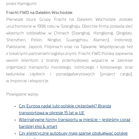
przez Kamigumi.
Fracht FWO na Dalekim Wschodzie
Pierwsze biuro Grupy Fracht na Dalekim Wschodzie zostało
uruchomione w 1996 roku w Szanghaju. Obecnie firma posiada sieć
własnych oddziałów w Chinach (Szanghaj, Hongkong, Qingdao,
Shenzhen, Pekin, Ningbo, Guangzhou, Xiamen), Indonezji,
Pakistanie, Japonii, Filipinach oraz na Tajwanie. Współpracuje też
z lokalnymi partnerami logistycznymi. Fracht FWO Polska zapewnia
swoim klientom z branży przemysłowej wsparcie w zakresie
organizacji transportu morskiego, lotniczego i kolejowego oraz
ładunków ciężkich i ponadgabarytowych (project cargo),
w imporcie i eksporcie.
Powiązane wpisy:
Czy Europa nadal lubi polskie ciężarówki? Branża
transportowa w okresie 15 lat w UE
Alternatywne formy transportu w mieście – jesteśmy coraz
bardziej eko & smart
Czy elektryczne autobusy mają szansę obsługiwać polskie