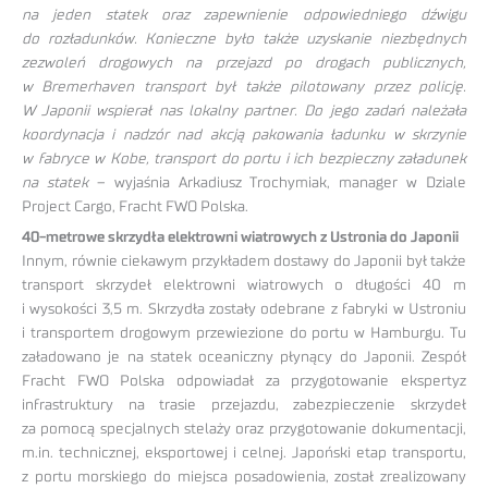
na jeden statek oraz zapewnienie odpowiedniego dźwigu
do rozładunków. Konieczne było także uzyskanie niezbędnych
zezwoleń drogowych na przejazd po drogach publicznych,
w Bremerhaven transport był także pilotowany przez policję.
W Japonii wspierał nas lokalny partner. Do jego zadań należała
koordynacja i nadzór nad akcją pakowania ładunku w skrzynie
w fabryce w Kobe, transport do portu i ich bezpieczny załadunek
na statek
– wyjaśnia Arkadiusz Trochymiak, manager w Dziale
Project Cargo, Fracht FWO Polska.
40-metrowe skrzydła elektrowni wiatrowych z Ustronia do Japonii
Innym, równie ciekawym przykładem dostawy do Japonii był także
transport skrzydeł elektrowni wiatrowych o długości 40 m
i wysokości 3,5 m. Skrzydła zostały odebrane z fabryki w Ustroniu
i transportem drogowym przewiezione do portu w Hamburgu. Tu
załadowano je na statek oceaniczny płynący do Japonii. Zespół
Fracht FWO Polska odpowiadał za przygotowanie ekspertyz
infrastruktury na trasie przejazdu, zabezpieczenie skrzydeł
za pomocą specjalnych stelaży oraz przygotowanie dokumentacji,
m.in. technicznej, eksportowej i celnej. Japoński etap transportu,
z portu morskiego do miejsca posadowienia, został zrealizowany