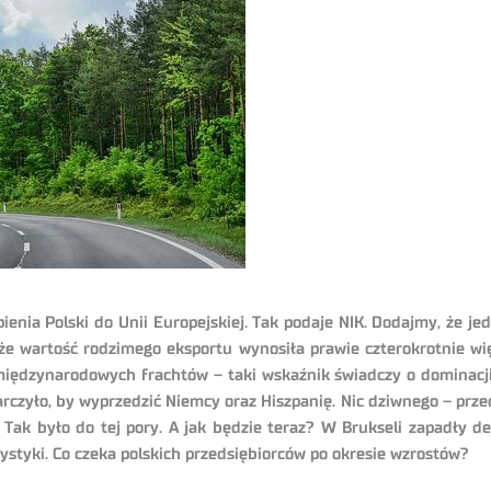
ienia Polski do Unii Europejskiej. Tak podaje NIK. Dodajmy, że 
 że wartość rodzimego eksportu wynosiła prawie czterokrotnie wię
 międzynarodowych frachtów – taki wskaźnik świadczy o dominac
arczyło, by wyprzedzić Niemcy oraz Hiszpanię. Nic dziwnego – pr
ak było do tej pory. A jak będzie teraz?
W Brukseli zapadły de
rystyki. Co czeka polskich przedsiębiorców po okresie wzrostów?