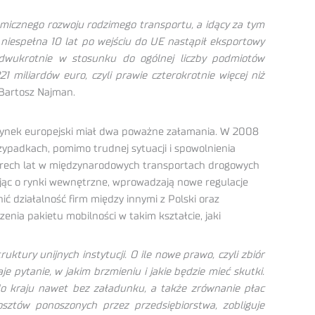
micznego rozwoju rodzimego transportu, a idący za tym
niespełna 10 lat po wejściu do UE nastąpił eksportowy
 dwukrotnie w stosunku do ogólnej liczby podmiotów
miliardów euro, czyli prawie czterokrotnie więcej niż
 Bartosz Najman.
. Rynek europejski miał dwa poważne załamania. W 2008
rzypadkach, pomimo trudnej sytuacji i spowolnienia
rech lat w międzynarodowych transportach drogowych
 dbając o rynki wewnętrzne, wprowadzają nowe regulacje
 działalność firm między innymi z Polski oraz
nia pakietu mobilności w takim kształcie, jaki
ury unijnych instytucji. O ile nowe prawo, czyli zbiór
pytanie, w jakim brzmieniu i jakie będzie mieć skutki.
 kraju nawet bez załadunku, a także zrównanie płac
sztów ponoszonych przez przedsiębiorstwa, zobliguje