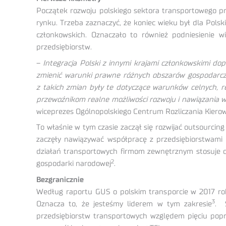
Początek rozwoju polskiego sektora transportowego p
rynku. Trzeba zaznaczyć, że koniec wieku był dla Pols
członkowskich. Oznaczało to również podniesienie w
przedsiębiorstw.
–
Integracja Polski z innymi krajami członkowskimi do
zmienić warunki prawne różnych obszarów gospodarczy
z takich zmian były te dotyczące warunków celnych, r
przewoźnikom realne możliwości rozwoju i nawiązania w
wiceprezes Ogólnopolskiego Centrum Rozliczania Kierow
To właśnie w tym czasie zaczął się rozwijać outsourci
zaczęły nawiązywać współpracę z przedsiębiorstwami 
działań transportowych firmom zewnętrznym stosuje o
2
gospodarki narodowej
.
Bezgranicznie
Według raportu GUS o polskim transporcie w 2017 ro
3
Oznacza to, że jesteśmy liderem w tym zakresie
. 
przedsiębiorstw transportowych względem pięciu popr