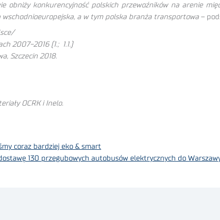
tywie obniży konkurencyjność polskich przewoźników na arenie mię
ka wschodnioeuropejska, a w tym polska branża transportowa
– pod
lsce/
ch 2007-2016 (1.; 1.1.)
wa, Szczecin 2018.
riały OCRK i Inelo.
śmy coraz bardziej eko & smart
na dostawę 130 przegubowych autobusów elektrycznych do Warszaw