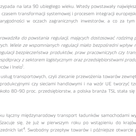
rzypada na lata 90 ubiegłego wieku. Wtedy powstawały największ
ki czasem transformacji systemowej i procesem integracji europejs
iarygodności w oczach zagranicznych inwestorów, a co za tym 
prowadziła do powstania regulacji, mających dostosować rodzimą
ch. Wiele ze wspomnianych regulacji miało bezpośredni wpływ 
egulacji bezpieczeństwa produktów, praw pracowniczych czy tra
spółpracy z sektorem logistycznym oraz przedsiębiorstwami produ
1
ców i Inelo
.
ng usług transportowych, czyli zlecanie przewożenia towarów zewnę
produkcyjnymi czy sieciami handlowymi i na wzór UE tworzyć tz
koło 80-90 proc. przedsiębiorstw, a polska branża TSL stała si
ku łączny międzynarodowy transport ładunków samochodami wynió
Szacuje się, że już w pierwszym roku po wstąpieniu do kraj
4
zednich lat
. Swobodny przepływ towarów i późniejsze otwarcie