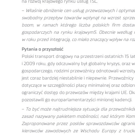
na rozwój krajowego rynku usług TSL.
–
Właśnie obniżenie cen usług przewozowych i optymal
swobodny przepływ towarów wpłynął na wzrost sprzedaż
boom, w ramach którego liczba polskich firm dosta
gospodarczych na rynku krajowym5. Obecnie według rap
w roku przed integracją, co miało znaczący wpływ na r
Pytania o przyszłość
Polski transport drogowy na przestrzeni ostatnich 15 
i 2009 roku, gdy odczuwalny był globalny kryzys, oraz w
gospodarczego, rodzimi przewoźnicy odnotowali wzrost
jest coraz bardziej niestabilnie i niepewnie. Przewoźnic
dotyczące w szczególności płacy minimalnej oraz odbio
ograniczyć dostęp do przewozów między krajami UE. Okaz
pozostawili go europarlamentarzyści minionej kadencji.
–
To być może najtrudniejsza sytuacja dla przewoźników
zasad nazywany pakietem mobilności, nad którym Komisj
Zaproponowane przez posłów sprawozdawców ogranicz
kierowców zawodowych ze Wschodu Europy z truckeram