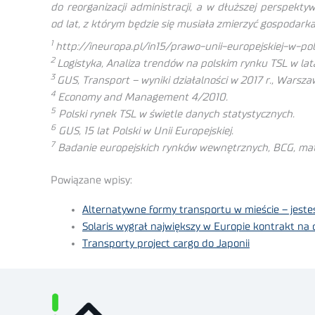
do reorganizacji administracji, a w dłuższej perspek
od lat, z którym będzie się musiała zmierzyć gospodar
1
http://ineuropa.pl/in15/prawo-unii-europejskiej-w-po
2
Logistyka, Analiza trendów na polskim rynku TSL w lata
3
GUS, Transport – wyniki działalności w 2017 r., Warsza
4
Economy and Management 4/2010.
5
Polski rynek TSL w świetle danych statystycznych.
6
GUS, 15 lat Polski w Unii Europejskiej.
7
Badanie europejskich rynków wewnętrznych, BCG, mate
Powiązane wpisy:
Alternatywne formy transportu w mieście – jeste
Solaris wygrał największy w Europie kontrakt 
Transporty project cargo do Japonii