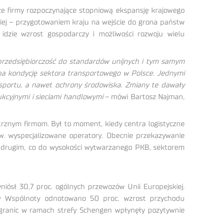
e firmy rozpoczynające stopniową ekspansję krajowego
kiej – przygotowaniem kraju na wejście do grona państw
idzie wzrost gospodarczy i możliwości rozwoju wielu
 przedsiębiorczość do standardów unijnych i tym samym
na kondycję sektora transportowego w Polsce. Jednymi
nsportu, a nawet ochrony środowiska. Zmiany te dawały
kcyjnymi i sieciami handlowymi
– mówi Bartosz Najman,
trznym firmom. Był to moment, kiedy centra logistyczne
w. wyspecjalizowane operatory. Obecnie przekazywanie
ę drugim, co do wysokości wytwarzanego PKB, sektorem
sł 30,7 proc. ogólnych przewozów Unii Europejskiej.
ów Wspólnoty odnotowano 50 proc. wzrost przychodu
 granic w ramach strefy Schengen wpłynęły pozytywnie