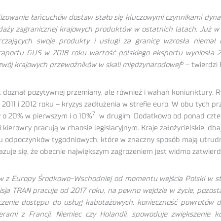
izowanie łańcuchów dostaw stało się kluczowymi czynnikami dyna
y zagranicznej krajowych produktów w ostatnich latach. Już w 
rczających swoje produkty i usługi za granicę wzrosła niemal
ortu GUS w 2018 roku wartość polskiego eksportu wyniosła 221 
6
ozwój krajowych przewoźników w skali międzynarodowej
– twierdzi
lat doznał pozytywnej przemiany, ale również i wahań koniunktury
 2011 i 2012 roku – kryzys zadłużenia w strefie euro. W obu tych p
7
y o 20% w pierwszym i o 10%
w drugim. Dodatkowo od ponad czte
y i kierowcy pracują w chaosie legislacyjnym. Kraje założycielskie,
ru odpoczynków tygodniowych, które w znaczny sposób mają utrudnić
uje się, że obecnie największym zagrożeniem jest widmo zatwierdze
 z Europy Środkowo-Wschodniej od momentu wejścia Polski w strukt
a TRAN pracuje od 2017 roku, na pewno wejdzie w życie, pozostaje 
enie dostępu do usług kabotażowych, konieczność powrotów do
i z Francji, Niemiec czy Holandii, spowoduje zwiększenie ko