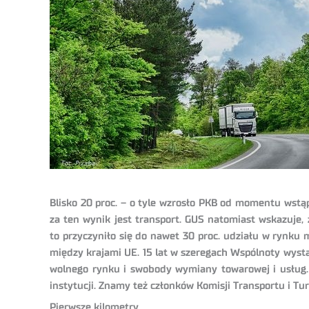
Blisko 20 proc. – o tyle wzrosło PKB od momentu wstąp
za ten wynik jest transport. GUS natomiast wskazuje,
to przyczyniło się do nawet 30 proc. udziału w rynku
między krajami UE.
15 lat w szeregach Wspólnoty wyst
wolnego rynku i swobody wymiany towarowej i usług. T
instytucji. Znamy też członków Komisji Transportu i Tu
Pierwsze kilometry