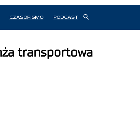
Search
CZASOPISMO
PODCAST
for:
Search Button
anża transportowa