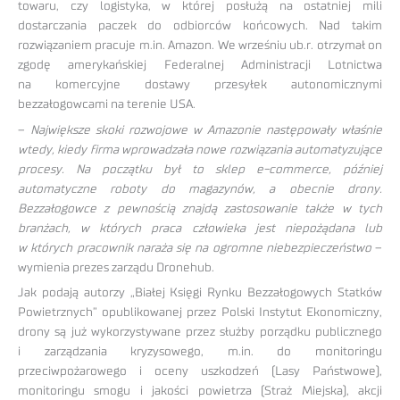
towaru, czy logistyka, w której posłużą na ostatniej mili
dostarczania paczek do odbiorców końcowych. Nad takim
rozwiązaniem pracuje m.in. Amazon. We wrześniu ub.r. otrzymał on
zgodę amerykańskiej Federalnej Administracji Lotnictwa
na komercyjne dostawy przesyłek autonomicznymi
bezzałogowcami na terenie USA.
–
Największe skoki rozwojowe w Amazonie następowały właśnie
wtedy, kiedy firma wprowadzała nowe rozwiązania automatyzujące
procesy. Na początku był to sklep e-commerce, później
automatyczne roboty do magazynów, a obecnie drony.
Bezzałogowce z pewnością znajdą zastosowanie także w tych
branżach, w których praca człowieka jest niepożądana lub
w których pracownik naraża się na ogromne niebezpieczeństwo
–
wymienia prezes zarządu Dronehub.
Jak podają autorzy „Białej Księgi Rynku Bezzałogowych Statków
Powietrznych” opublikowanej przez Polski Instytut Ekonomiczny,
drony są już wykorzystywane przez służby porządku publicznego
i zarządzania kryzysowego, m.in. do monitoringu
przeciwpożarowego i oceny uszkodzeń (Lasy Państwowe),
monitoringu smogu i jakości powietrza (Straż Miejska), akcji