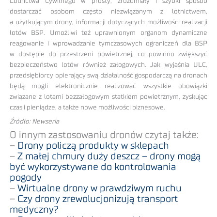
Lotnictwa Cywilnego w prosty, zrozumiały i szybki sposób
dostarczać osobom często niezwiązanym z lotnictwem,
a użytkującym drony, informacji dotyczących możliwości realizacji
lotów BSP. Umożliwi też uprawnionym organom dynamiczne
reagowanie i wprowadzanie tymczasowych ograniczeń dla BSP
w dostępie do przestrzeni powietrznej, co powinno zwiększyć
bezpieczeństwo lotów również załogowych. Jak wyjaśnia ULC,
przedsiębiorcy opierający swą działalność gospodarczą na dronach
będą mogli elektronicznie realizować wszystkie obowiązki
związane z lotami bezzałogowym statkiem powietrznym, zyskując
czas i pieniądze, a także nowe możliwości biznesowe.
Źródło: Newseria
O innym zastosowaniu dronów czytaj także:
–
Drony policzą produkty w sklepach
–
Z małej chmury duży deszcz – drony mogą
być wykorzystywane do kontrolowania
pogody
–
Wirtualne drony w prawdziwym ruchu
–
Czy drony zrewolucjonizują transport
medyczny?