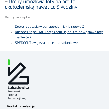
–
Drony umożliwią loty na orbitę
okołoziemską nawet co 3 godziny
Powiązane wpisy:
Dobra reputacja w transporcie – jak ją ratować?
Kuehne+Nagel i IAG Cargo realizują neutralne węglowo loty
czarterowe
SPEDCONT zwiększa moce przeładunkowe
Kontakt z redakcją