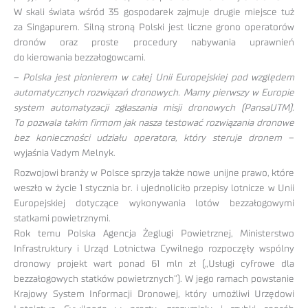
W skali świata wśród 35 gospodarek zajmuje drugie miejsce tuż
za Singapurem. Silną stroną Polski jest liczne grono operatorów
dronów oraz proste procedury nabywania uprawnień
do kierowania bezzałogowcami.
–
Polska jest pionierem w całej Unii Europejskiej pod względem
automatycznych rozwiązań dronowych. Mamy pierwszy w Europie
system automatyzacji zgłaszania misji dronowych (PansaUTM).
To pozwala takim firmom jak nasza testować rozwiązania dronowe
bez konieczności udziału operatora, który steruje dronem
–
wyjaśnia Vadym Melnyk.
Rozwojowi branży w Polsce sprzyja także nowe unijne prawo, które
weszło w życie 1 stycznia br. i ujednoliciło przepisy lotnicze w Unii
Europejskiej dotyczące wykonywania lotów bezzałogowymi
statkami powietrznymi.
Rok temu Polska Agencja Żeglugi Powietrznej, Ministerstwo
Infrastruktury i Urząd Lotnictwa Cywilnego rozpoczęły wspólny
dronowy projekt wart ponad 61 mln zł („Usługi cyfrowe dla
bezzałogowych statków powietrznych”). W jego ramach powstanie
Krajowy System Informacji Dronowej, który umożliwi Urzędowi