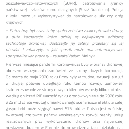
poszukiwawczo-ratowniczych (GOPR), patrolowania granicy
państwowej i szlaków komunikacyjnych (Straż Graniczna). Policja
z kolei może je wykorzystywać do patrolowania ulic czy dróg
krajowych.
–
Potrzebny był czas, żeby społeczeństwo zaakceptowało drony,
a duże korporacje, które dzisiaj są największym odbiorcą
technologii dronowej, dostrzegły jej zalety, przestały się jej
obawiać i zobaczyły, w jaki sposób może ona automatyzować
i optymalizować procesy
– zauważa Vadym Melnyk.
Pierwsze miesiące pandemii koronawirusa były w branży dronowej
okresem wstrzymania zamówień ze strony dużych korporacji.
Od marca do maja 2020 roku firmy były w trudnej sytuacji, ale już
w drugiej połowie ubiegłego roku tempo rozwoju zamówień
i zainteresowanie ze strony nowych klientów wzrosły kilkukrotnie.
Według obliczeń PIE wartość rynku dronów wyniesie do 2026 roku
3,26 mld zł, ale według umiarkowanego scenariusza efekt dla całej
gospodarki może sięgnąć nawet 576 mld zł. Polska jest w ścisłej
światowej czołówce państw wspierających rozwój branży usług
realizowanych przy wykorzystaniu dronów oraz najbardziej
przyjaznym krajem w Europie do prowadzenia takiej działalności.