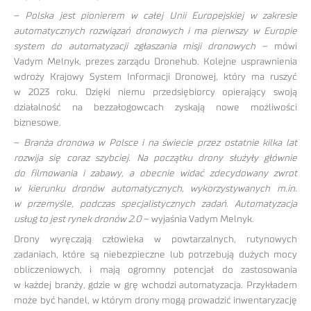
–
Polska jest pionierem w całej Unii Europejskiej w zakresie
automatycznych rozwiązań dronowych i ma pierwszy w Europie
system do automatyzacji zgłaszania misji dronowych
– mówi
Vadym Melnyk, prezes zarządu Dronehub. Kolejne usprawnienia
wdroży Krajowy System Informacji Dronowej, który ma ruszyć
w 2023 roku. Dzięki niemu przedsiębiorcy opierający swoją
działalność na bezzałogowcach zyskają nowe możliwości
biznesowe.
–
Branża dronowa w Polsce i na świecie przez ostatnie kilka lat
rozwija się coraz szybciej. Na początku drony służyły głównie
do filmowania i zabawy, a obecnie widać zdecydowany zwrot
w kierunku dronów automatycznych, wykorzystywanych m.in.
w przemyśle, podczas specjalistycznych zadań. Automatyzacja
usług to jest rynek dronów 2.0
– wyjaśnia Vadym Melnyk.
Drony wyręczają człowieka w powtarzalnych, rutynowych
zadaniach, które są niebezpieczne lub potrzebują dużych mocy
obliczeniowych, i mają ogromny potencjał do zastosowania
w każdej branży, gdzie w grę wchodzi automatyzacja. Przykładem
może być handel, w którym drony mogą prowadzić inwentaryzację