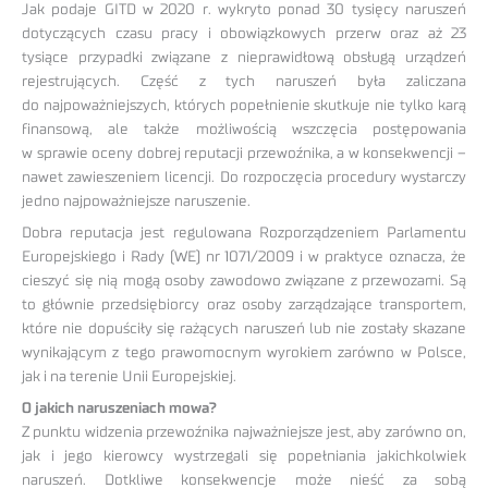
Jak podaje GITD w 2020 r. wykryto ponad 30 tysięcy naruszeń
dotyczących czasu pracy i obowiązkowych przerw oraz aż 23
tysiące przypadki związane z nieprawidłową obsługą urządzeń
rejestrujących. Część z tych naruszeń była zaliczana
do najpoważniejszych, których popełnienie skutkuje nie tylko karą
finansową, ale także możliwością wszczęcia postępowania
w sprawie oceny dobrej reputacji przewoźnika, a w konsekwencji –
nawet zawieszeniem licencji. Do rozpoczęcia procedury wystarczy
jedno najpoważniejsze naruszenie.
Dobra reputacja jest regulowana Rozporządzeniem Parlamentu
Europejskiego i Rady (WE) nr 1071/2009 i w praktyce oznacza, że
cieszyć się nią mogą osoby zawodowo związane z przewozami. Są
to głównie przedsiębiorcy oraz osoby zarządzające transportem,
które nie dopuściły się rażących naruszeń lub nie zostały skazane
wynikającym z tego prawomocnym wyrokiem zarówno w Polsce,
jak i na terenie Unii Europejskiej.
O jakich naruszeniach mowa?
Z punktu widzenia przewoźnika najważniejsze jest, aby zarówno on,
jak i jego kierowcy wystrzegali się popełniania jakichkolwiek
naruszeń. Dotkliwe konsekwencje może nieść za sobą