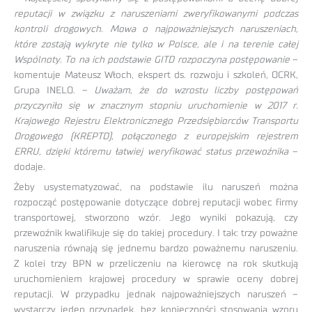
reputacji w związku z naruszeniami zweryfikowanymi podczas
kontroli drogowych. Mowa o najpoważniejszych naruszeniach,
które zostają wykryte nie tylko w Polsce, ale i na terenie całej
Wspólnoty. To na ich podstawie GITD rozpoczyna postępowanie
–
komentuje Mateusz Włoch, ekspert ds. rozwoju i szkoleń, OCRK,
Grupa INELO. –
Uważam, że do wzrostu liczby postępowań
przyczyniło się w znacznym stopniu uruchomienie w 2017 r.
Krajowego Rejestru Elektronicznego Przedsiębiorców Transportu
Drogowego (KREPTD), połączonego z europejskim rejestrem
ERRU, dzięki któremu łatwiej weryfikować status przewoźnika
–
dodaje.
Żeby usystematyzować, na podstawie ilu naruszeń można
rozpocząć postępowanie dotyczące dobrej reputacji wobec firmy
transportowej, stworzono wzór. Jego wyniki pokazują, czy
przewoźnik kwalifikuje się do takiej procedury. I tak: trzy poważne
naruszenia równają się jednemu bardzo poważnemu naruszeniu.
Z kolei trzy BPN w przeliczeniu na kierowcę na rok skutkują
uruchomieniem krajowej procedury w sprawie oceny dobrej
reputacji. W przypadku jednak najpoważniejszych naruszeń –
wystarczy jeden przypadek, bez konieczności stosowania wzoru