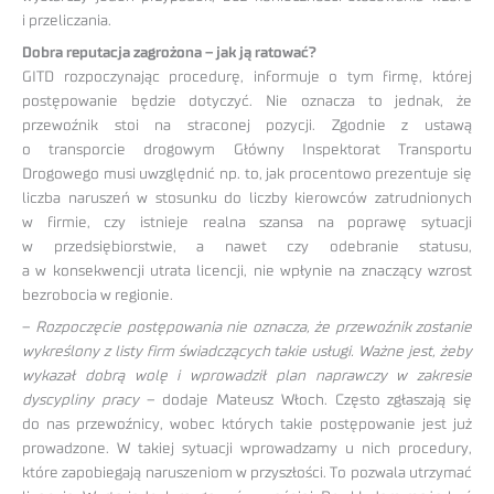
i przeliczania.
Dobra reputacja zagrożona – jak ją ratować?
GITD rozpoczynając procedurę, informuje o tym firmę, której
postępowanie będzie dotyczyć. Nie oznacza to jednak, że
przewoźnik stoi na straconej pozycji. Zgodnie z ustawą
o transporcie drogowym Główny Inspektorat Transportu
Drogowego musi uwzględnić np. to, jak procentowo prezentuje się
liczba naruszeń w stosunku do liczby kierowców zatrudnionych
w firmie, czy istnieje realna szansa na poprawę sytuacji
w przedsiębiorstwie, a nawet czy odebranie statusu,
a w konsekwencji utrata licencji, nie wpłynie na znaczący wzrost
bezrobocia w regionie.
–
Rozpoczęcie postępowania nie oznacza, że przewoźnik zostanie
wykreślony z listy firm świadczących takie usługi. Ważne jest, żeby
wykazał dobrą wolę i wprowadził plan naprawczy w zakresie
dyscypliny pracy
– dodaje Mateusz Włoch. Często zgłaszają się
do nas przewoźnicy, wobec których takie postępowanie jest już
prowadzone. W takiej sytuacji wprowadzamy u nich procedury,
które zapobiegają naruszeniom w przyszłości. To pozwala utrzymać