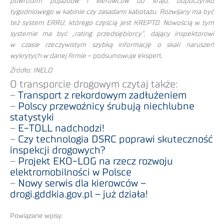
powrotem pojazdów i kierowców do kraju, odpoczynku
tygodniowego w kabinie czy zasadami kabotażu. Rozwijany ma być
też system ERRU, którego częścią jest KREPTD. Nowością w tym
systemie ma być „rating przedsiębiorcy”, dający inspektorowi
w czasie rzeczywistym szybką informację o skali naruszeń
wykrytych w danej firmie
– podsumowuje ekspert.
Źródło: INELO
O transporcie drogowym czytaj także:
–
Transport z rekordowym zadłużeniem
–
Polscy przewoźnicy śrubują niechlubne
statystyki
–
E-TOLL nadchodzi!
–
Czy technologia DSRC poprawi skuteczność
inspekcji drogowych?
–
Projekt EKO-LOG na rzecz rozwoju
elektromobilności w Polsce
–
Nowy serwis dla kierowców –
drogi.gddkia.gov.pl – już działa!
Powiązane wpisy: