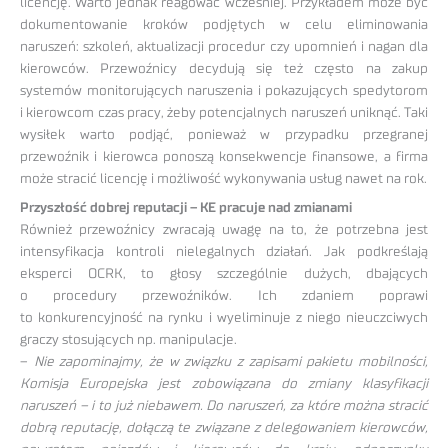
licencję. Warto jednak reagować wcześniej. Przykładem może być
dokumentowanie kroków podjętych w celu eliminowania
naruszeń: szkoleń, aktualizacji procedur czy upomnień i nagan dla
kierowców. Przewoźnicy decydują się też często na zakup
systemów monitorujących naruszenia i pokazujących spedytorom
i kierowcom czas pracy, żeby potencjalnych naruszeń uniknąć. Taki
wysiłek warto podjąć, ponieważ w przypadku przegranej
przewoźnik i kierowca ponoszą konsekwencje finansowe, a firma
może stracić licencję i możliwość wykonywania usług nawet na rok.
Przyszłość dobrej reputacji – KE pracuje nad zmianami
Również przewoźnicy zwracają uwagę na to, że potrzebna jest
intensyfikacja kontroli nielegalnych działań. Jak podkreślają
eksperci OCRK, to głosy szczególnie dużych, dbających
o procedury przewoźników. Ich zdaniem poprawi
to konkurencyjność na rynku i wyeliminuje z niego nieuczciwych
graczy stosujących np. manipulacje.
–
Nie zapominajmy, że w związku z zapisami pakietu mobilności,
Komisja Europejska jest zobowiązana do zmiany klasyfikacji
naruszeń – i to już niebawem. Do naruszeń, za które można stracić
dobrą reputację, dołączą te związane z delegowaniem kierowców,