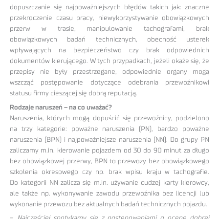
dopuszczanie się najpoważniejszych błędów takich jak: znaczne
przekroczenie czasu pracy, niewykorzystywanie obowiązkowych
przerw w trasie, manipulowanie tachografami, brak
obowiązkowych badań technicznych, obecność usterek
wpływających na bezpieczeństwo czy brak odpowiednich
dokumentów kierującego. W tych przypadkach, jeżeli okaże się, że
przepisy nie były przestrzegane, odpowiednie organy mogą
wszcząć postępowanie dotyczące odebrania przewoźnikowi
statusu firmy cieszącej się dobrą reputacją.
Rodzaje naruszeń – na co uważać?
Naruszenia, których mogą dopuścić się przewoźnicy, podzielono
na trzy kategorie: poważne naruszenia (PN), bardzo poważne
naruszenia (BPN) i najpoważniejsze naruszenia (NN). Do grupy PN
zaliczamy m.in. kierowanie pojazdem od 30 do 90 minut za długo
bez obowiązkowej przerwy, BPN to przewozy bez obowiązkowego
szkolenia okresowego czy np. brak wpisu kraju w tachografie.
Do kategorii NN zalicza się m.in. używanie cudzej karty kierowcy,
ale także np. wykonywanie zawodu przewoźnika bez licencji lub
wykonanie przewozu bez aktualnych badań technicznych pojazdu.
–
Najczęściej spotykamy się z postępowaniami o ocenę dobrej