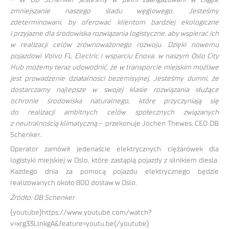
zmniejszanie naszego śladu węglowego. Jesteśmy
zdeterminowani, by oferować klientom bardziej ekologiczne
i przyjazne dla środowiska rozwiązania logistyczne, aby wspierać ich
w realizacji celów zrównoważonego rozwoju. Dzięki nowemu
pojazdowi Volvo FL Electric i wsparciu Enova, w naszym Oslo City
Hub możemy teraz udowodnić, że w transporcie miejskim możliwe
jest prowadzenie działalności bezemisyjnej. Jesteśmy dumni, że
dostarczamy najlepsze w swojej klasie rozwiązania służące
ochronie środowiska naturalnego, które przyczyniają się
do realizacji ambitnych celów społecznych związanych
z neutralnością klimatyczną
– przekonuje Jochen Thewes, CEO DB
Schenker.
Operator zamówił jedenaście elektrycznych ciężarówek dla
logistyki miejskiej w Oslo, które zastąpią pojazdy z silnikiem diesla.
Każdego dnia za pomocą pojazdu elektrycznego będzie
realizowanych około 800 dostaw w Oslo.
Źródło: DB Schenker
{youtube}https://www.youtube.com/watch?
v=xrg33LlnkgA&feature=youtu.be{/youtube}