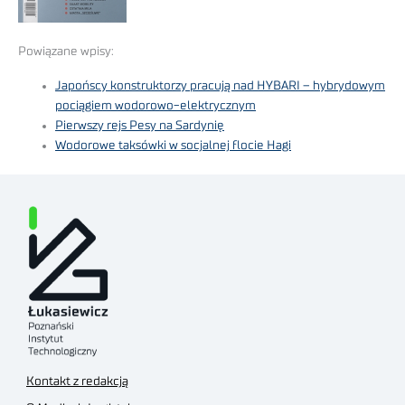
Powiązane wpisy:
Japońscy konstruktorzy pracują nad HYBARI – hybrydowym
pociągiem wodorowo-elektrycznym
Pierwszy rejs Pesy na Sardynię
Wodorowe taksówki w socjalnej flocie Hagi
Kontakt z redakcją