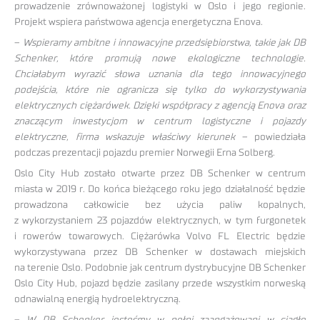
prowadzenie zrównoważonej logistyki w Oslo i jego regionie.
Projekt wspiera państwowa agencja energetyczna Enova.
–
Wspieramy ambitne i innowacyjne przedsiębiorstwa, takie jak DB
Schenker, które promują nowe ekologiczne technologie.
Chciałabym wyrazić słowa uznania dla tego innowacyjnego
podejścia, które nie ogranicza się tylko do wykorzystywania
elektrycznych ciężarówek. Dzięki współpracy z agencją Enova oraz
znaczącym inwestycjom w centrum logistyczne i pojazdy
elektryczne, firma wskazuje właściwy kierunek
– powiedziała
podczas prezentacji pojazdu premier Norwegii Erna Solberg.
Oslo City Hub zostało otwarte przez DB Schenker w centrum
miasta w 2019 r. Do końca bieżącego roku jego działalność będzie
prowadzona całkowicie bez użycia paliw kopalnych,
z wykorzystaniem 23 pojazdów elektrycznych, w tym furgonetek
i rowerów towarowych. Ciężarówka Volvo FL Electric będzie
wykorzystywana przez DB Schenker w dostawach miejskich
na terenie Oslo. Podobnie jak centrum dystrybucyjne DB Schenker
Oslo City Hub, pojazd będzie zasilany przede wszystkim norweską
odnawialną energią hydroelektryczną.
–
W DB Schenker jesteśmy w pełni zaangażowani w ciągłe