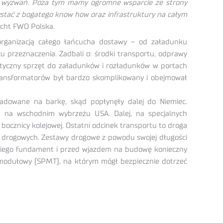
h wyzwań. Poza tym mamy ogromne wsparcie ze strony
ystać z bogatego know how oraz infrastruktury na całym
acht FWO Polska.
ę organizacją całego łańcucha dostawy – od załadunku
 przeznaczenia. Zadbali o: środki transportu, odprawy
istyczny sprzęt do załadunków i rozładunków w portach
transformatorów był bardzo skomplikowany i obejmował
ładowane na barkę, skąd popłynęły dalej do Niemiec.
 na wschodnim wybrzeżu USA. Dalej, na specjalnych
bocznicy kolejowej. Ostatni odcinek transportu to droga
drogowych. Zestawy drogowe z powodu swojej długości
niego fundament i przed wjazdem na budowę konieczny
modułowy (SPMT), na którym mógł bezpiecznie dotrzeć