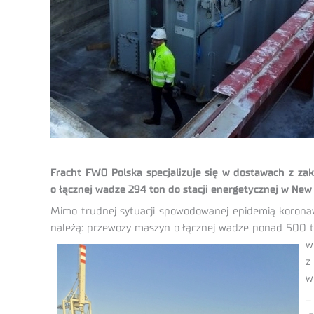
Fracht FWO Polska specjalizuje się w dostawach z zak
o łącznej wadze 294 ton do stacji energetycznej w New
Mimo trudnej sytuacji spowodowanej epidemią koronawi
należą: przewozy maszyn o łącznej wadze ponad 500 to
w
z
w