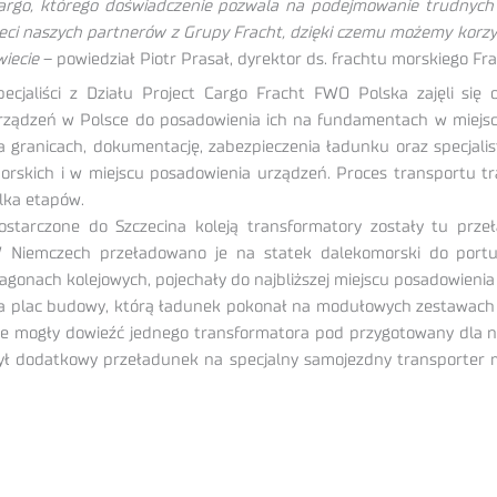
argo, którego doświadczenie pozwala na podejmowanie trudnyc
ieci naszych partnerów z Grupy Fracht, dzięki czemu możemy korz
wiecie
– powiedział Piotr Prasał, dyrektor ds. frachtu morskiego Fr
pecjaliści z Działu Project Cargo Fracht FWO Polska zajęli si
rządzeń w Polsce do posadowienia ich na fundamentach w miejscu
a granicach, dokumentację, zabezpieczenia ładunku oraz specjal
orskich i w miejscu posadowienia urządzeń. Proces transportu 
ilka etapów.
ostarczone do Szczecina koleją transformatory zostały tu prze
 Niemczech przeładowano je na statek dalekomorski do portu
agonach kolejowych, pojechały do najbliższej miejscu posadowienia 
a plac budowy, którą ładunek pokonał na modułowych zestawach 
ie mogły dowieźć jednego transformatora pod przygotowany dla 
ył dodatkowy przeładunek na specjalny samojezdny transporter 