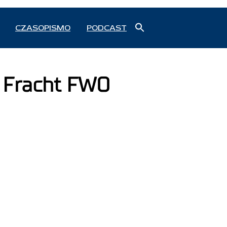
Search
CZASOPISMO
PODCAST
for:
Search Button
z Fracht FWO