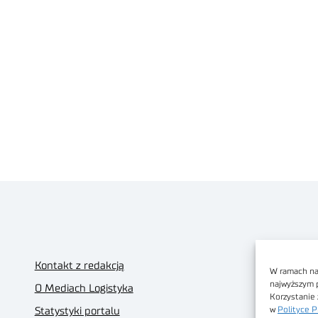
Kontakt z redakcją
W ramach nas
najwyższym 
O Mediach Logistyka
Korzystanie 
w
Polityce P
Statystyki portalu