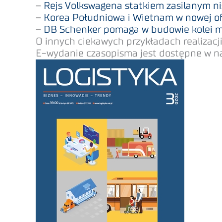
–
Rejs Volkswagena statkiem zasilanym 
–
Korea Południowa i Wietnam w nowej 
–
DB Schenker pomaga w budowie kolei m
O innych ciekawych przykładach realizacj
E-wydanie czasopisma jest dostępne w nas