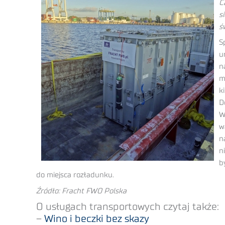
C
s
ś
S
u
n
m
k
D
W
w
n
n
b
do miejsca rozładunku.
Źródło: Fracht FWO Polska
O usługach transportowych czytaj także:
–
Wino i beczki bez skazy