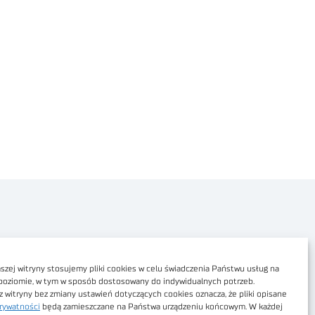
Polityka prywatności
Dostępność cyfrowa
zej witryny stosujemy pliki cookies w celu świadczenia Państwu usług na
poziomie, w tym w sposób dostosowany do indywidualnych potrzeb.
Regulamin Portalu
z witryny bez zmiany ustawień dotyczących cookies oznacza, że pliki opisane
rywatności
będą zamieszczane na Państwa urządzeniu końcowym. W każdej
Regulamin sklepu