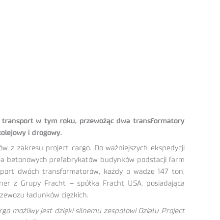
pu transport w tym roku, przewożąc dwa transformatory
olejowy i drogowy.
w z zakresu project cargo. Do ważniejszych ekspedycji
tawa betonowych prefabrykatów budynków podstacji farm
sport dwóch transformatorów, każdy o wadze 147 ton,
ner z Grupy Fracht – spółka Fracht USA, posiadająca
rzewozu ładunków ciężkich.
rgo możliwy jest dzięki silnemu zespołowi Działu Project