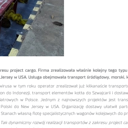
resu project cargo. Firma zrealizowała właśnie kolejny tego ty
 Jersey w USA. Usługa obejmowała transport śródlądowy, morski, k
rusa w tym roku operator zrealizował już kilkanaście transportó
n do Indonezji, transport elementów kotła do Szwajcarii i dos
iatrowych w
Polsce. Jednym z najnowszych projektów jest tran
 Polski do New Jersey w USA. Organizację dostawy ułatwił part
 Stanach własną flotę specjalistycznych wagonów kolejowych do p
–
Tak dynamiczny rozwój realizacji transportów z zakresu project ca