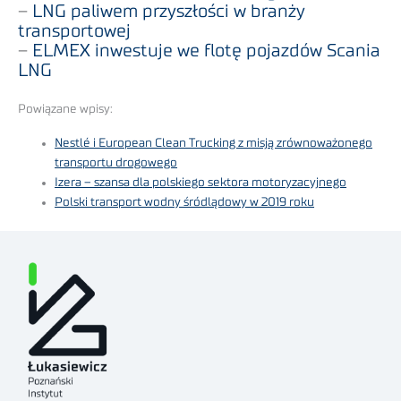
–
LNG paliwem przyszłości w branży
transportowej
–
ELMEX inwestuje we flotę pojazdów Scania
LNG
Powiązane wpisy:
Nestlé i European Clean Trucking z misją zrównoważonego
transportu drogowego
Izera – szansa dla polskiego sektora motoryzacyjnego
Polski transport wodny śródlądowy w 2019 roku