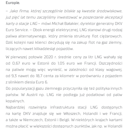
Europie.
–
Jako firma, której szczególnie bliskie są kwestie środowiskowe,
już pięć lat temu zaczęliśmy inwestować w poszerzanie akceptacji
karty o stacje LNG
– mówi Michał Bałakier, dyrektor generalny DKV
Euro Service. – Obok energii elektrycznej, LNG stanowi drugi rodzaj
paliwa alternatywnego, który zmienia strukturę flot ciężarowych.
Dziś kolejni nasi klienci decydują się na zakup flot na gaz ziemny,
liczących nawet kilkadziesiąt pojazdów.
W pierwszej połowie 2020 r. średnie ceny za litr LNG wahały się
od 0,67 euro w Estonii do 1,05 euro we Francji. Oszczędności
na paliwie mogą więc wynieść, w zależności od klasy wagowej,
od 9,3 nawet do 18,7 centa za kilometr w porównaniu z pojazdem
z silnikiem diesla Euro 6.
Do popularyzacji gazu ziemnego przyczyniła się też polityka innych
państw. W Austrii np. LNG nie podlega już podatkowi od paliw
kopalnych.
Najbardziej rozwinięta infrastruktura stacji LNG dostępnych
na kartę DKV znajduje się we Włoszech, Holandii i we Francji,
a także w Niemczech, Estonii i Belgii. W niektórych krajach kartami
można płacić w większości dostępnych punktów, jak np. w Holandii