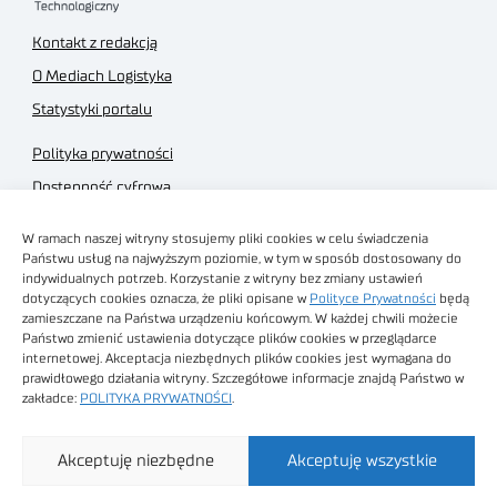
Kontakt z redakcją
O Mediach Logistyka
Statystyki portalu
Polityka prywatności
Dostępność cyfrowa
Regulamin Portalu
W ramach naszej witryny stosujemy pliki cookies w celu świadczenia
Regulamin sklepu
Państwu usług na najwyższym poziomie, w tym w sposób dostosowany do
indywidualnych potrzeb. Korzystanie z witryny bez zmiany ustawień
dotyczących cookies oznacza, że pliki opisane w
Polityce Prywatności
będą
zamieszczane na Państwa urządzeniu końcowym. W każdej chwili możecie
Państwo zmienić ustawienia dotyczące plików cookies w przeglądarce
internetowej. Akceptacja niezbędnych plików cookies jest wymagana do
Obrazy stockowe
prawidłowego działania witryny. Szczegółowe informacje znajdą Państwo w
autorstwa
zakładce:
POLITYKA PRYWATNOŚCI
.
Sieć Badawcza Łukasiewicz - Poznański Instytut
Akceptuję niezbędne
Akceptuję wszystkie
Technologiczny