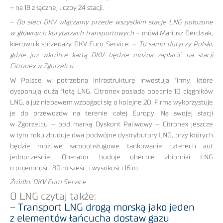
– na 18 z łącznej liczby 24 stacji.
–
Do sieci DKV włączamy przede wszystkim stacje LNG położone
w głównych korytarzach transportowych
– mówi Mariusz Derdziak,
kierownik sprzedaży DKV Euro Service. –
To samo dotyczy Polski,
gdzie już wkrótce kartą DKV będzie można zapłacić na stacji
Citronex w Zgorzelcu.
W Polsce w potrzebną infrastrukturę inwestują firmy, które
dysponują dużą flotą LNG. Citronex posiada obecnie 10 ciągników
LNG, a już niebawem wzbogaci się o kolejne 20. Firma wykorzystuje
je do przewozów na terenie całej Europy. Na swojej stacji
w Zgorzelcu – pod marką Dyskont Paliwowy – Citronex jeszcze
w tym roku zbuduje dwa podwójne dystrybutory LNG, przy których
będzie możliwe samoobsługowe tankowanie czterech aut
jednocześnie. Operator buduje obecnie zbiorniki LNG
o pojemności 80 m sześc. i wysokości 16 m.
Źródło: DKV Euro Service
O LNG czytaj także:
–
Transport LNG drogą morską jako jeden
z elementów łańcucha dostaw gazu