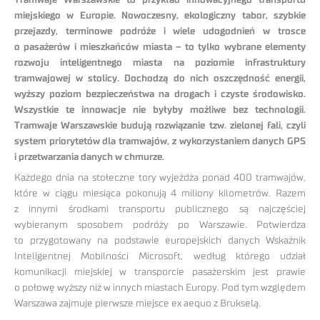
Tramwaje Warszawskie to przykład innowacyjnego transportu
miejskiego w Europie. Nowoczesny, ekologiczny tabor, szybkie
przejazdy, terminowe podróże i wiele udogodnień w trosce
o pasażerów i mieszkańców miasta – to tylko wybrane elementy
rozwoju inteligentnego miasta na poziomie infrastruktury
tramwajowej w stolicy. Dochodzą do nich oszczędność energii,
wyższy poziom bezpieczeństwa na drogach i czyste środowisko.
Wszystkie te innowacje nie byłyby możliwe bez technologii.
Tramwaje Warszawskie budują rozwiązanie tzw. zielonej fali, czyli
system priorytetów dla tramwajów, z wykorzystaniem danych GPS
i przetwarzania danych w chmurze.
Każdego dnia na stołeczne tory wyjeżdża ponad 400 tramwajów,
które w ciągu miesiąca pokonują 4 miliony kilometrów. Razem
z innymi środkami transportu publicznego są najczęściej
wybieranym sposobem podróży po Warszawie. Potwierdza
to przygotowany na podstawie europejskich danych Wskaźnik
Inteligentnej Mobilności Microsoft, według którego udział
komunikacji miejskiej w transporcie pasażerskim jest prawie
o połowę wyższy niż w innych miastach Europy. Pod tym względem
Warszawa zajmuje pierwsze miejsce ex aequo z Brukselą.