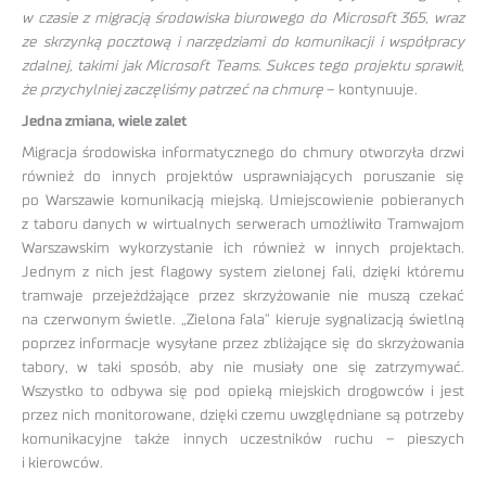
w czasie z migracją środowiska biurowego do Microsoft 365, wraz
ze skrzynką pocztową i narzędziami do komunikacji i współpracy
zdalnej, takimi jak Microsoft Teams. Sukces tego projektu sprawił,
że przychylniej zaczęliśmy patrzeć na chmurę
– kontynuuje.
Jedna zmiana, wiele zalet
Migracja środowiska informatycznego do chmury otworzyła drzwi
również do innych projektów usprawniających poruszanie się
po Warszawie komunikacją miejską. Umiejscowienie pobieranych
z taboru danych w wirtualnych serwerach umożliwiło Tramwajom
Warszawskim wykorzystanie ich również w innych projektach.
Jednym z nich jest flagowy system zielonej fali, dzięki któremu
tramwaje przejeżdżające przez skrzyżowanie nie muszą czekać
na czerwonym świetle. „Zielona fala” kieruje sygnalizacją świetlną
poprzez informacje wysyłane przez zbliżające się do skrzyżowania
tabory, w taki sposób, aby nie musiały one się zatrzymywać.
Wszystko to odbywa się pod opieką miejskich drogowców i jest
przez nich monitorowane, dzięki czemu uwzględniane są potrzeby
komunikacyjne także innych uczestników ruchu – pieszych
i kierowców.