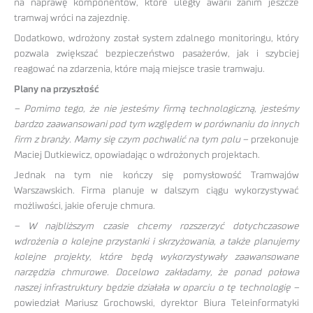
na naprawę komponentów, które uległy awarii zanim jeszcze
tramwaj wróci na zajezdnię.
Dodatkowo, wdrożony został system zdalnego monitoringu, który
pozwala zwiększać bezpieczeństwo pasażerów, jak i szybciej
reagować na zdarzenia, które mają miejsce trasie tramwaju.
Plany na przyszłość
– Pomimo tego, że nie jesteśmy firmą technologiczną, jesteśmy
bardzo zaawansowani pod tym względem w porównaniu do innych
firm z branży. Mamy się czym pochwalić na tym polu –
przekonuje
Maciej Dutkiewicz, opowiadając o wdrożonych projektach.
Jednak na tym nie kończy się pomysłowość Tramwajów
Warszawskich. Firma planuje w dalszym ciągu wykorzystywać
możliwości, jakie oferuje chmura.
– W najbliższym czasie chcemy rozszerzyć dotychczasowe
wdrożenia o kolejne przystanki i skrzyżowania, a także planujemy
kolejne projekty, które będą wykorzystywały zaawansowane
narzędzia chmurowe. Docelowo zakładamy, że ponad połowa
naszej infrastruktury będzie działała w oparciu o tę technologię –
powiedział Mariusz Grochowski, dyrektor Biura Teleinformatyki