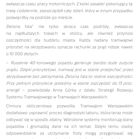
zwłaszcza czasu pracy motorniczych. Z kolei pasażer pokonujący tę
trasę codziennie, zaoszczędził cały dzień, który w innym przypadku
poświęciłby na podróże po mieście.
Zielona fala” nie tylko skraca czas podróży, zwłaszcza
na najdłuższych trasach w stolicy, ale również przynosi
oszczędności dla budżetu miasta. Każdy nadany tramwajowi
priorytet na skrzyżowaniu oznacza rachunki za prąd niższe nawet
o 10 000 złotych.
–
Ruszenie 40-tonowego pojazdu generuje bardzo duże zużycie
prądu. Dzięki priorytetowi, tramwaj jest w stanie przejechać przez
skrzyżowanie bez zatrzymania. Zielona fala to realne oszczędności.
Przy pełnym priorytecie jesteśmy w stanie oszczędzić do 13 proc.
energii –
powiedziała Anna Górka z działu Strategii Rozwoju
Systemu Tramwajowego w Tramwajach Warszawskich.
Chmura obliczeniowa pozwoliła Tramwajom Warszawskim
dodatkowo usprawnić proces diagnostyki taboru, która teraz może
odbywać się w sposób zdalny. Wdrożone systemy monitorują stany
pojazdów i gromadzą dane na ich temat. Dzięki temu osoby
odpowiedzialne za utrzymanie floty mogą przygotować się