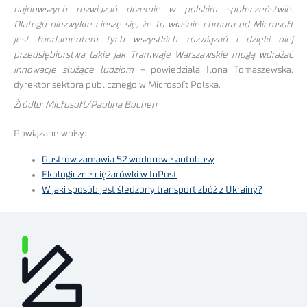
najnowszych rozwiązań drzemie w polskim społeczeństwie.
Dlatego niezwykle cieszę się, że to właśnie chmura od Microsoft
jest fundamentem tych wszystkich rozwiązań i dzięki niej
przedsiębiorstwa takie jak Tramwaje Warszawskie mogą wdrażać
innowacje służące ludziom –
powiedziała Ilona Tomaszewska,
dyrektor sektora publicznego w Microsoft Polska.
Żródło: Micfosoft/Paulina Bochen
Powiązane wpisy:
Gustrow zamawia 52 wodorowe autobusy
Ekologiczne ciężarówki w InPost
W jaki sposób jest śledzony transport zbóż z Ukrainy?