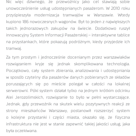
Nic więc dziwnego, że przewoźnicy jako cel stawiają sobie
unowocześnienie usług udostępnianych pasażerom. W 2010 roku
przyśpieszyła modernizacja tramwajów w Warszawie. Wtedy
kupiono 186 nowoczesnych wagonów. Był to jeden z największych
takich jednorazowych zakupów na świecie. Dodatkowo ruszył
innowacyjny System Informacji Pasażerskiej – interaktywne tablice
na przystankach, które pokazują podróżnym, kiedy przyjedzie ich
tramwaj.
Za tym prostym i jednocześnie docenianym przez warszawiaków
rozwiązaniem kryje się jednak skomplikowana technologia.
Początkowo, cały system zbierania, analizowania i udostępniania
w sposób czytelny dla pasażerów danych pobieranych ze składów
poruszających się po mieście polegał w całości na lokalnej
serwerowni. Póki system działał tylko na jednym krótkim odcinku
Alei Jerozolimskich, rozwiązanie to było w pełni wystarczające.
Jednak, gdy przewoźnik na skutek wielu pozytywnych reakcji ze
strony mieszkańców Warszawy, postanowił rozszerzyć system
o kolejne przystanki i części miasta, okazało się, że fizyczna
infrastruktura nie jest w stanie zapewnić takiej jakości usług, jaka
była oczekiwana.