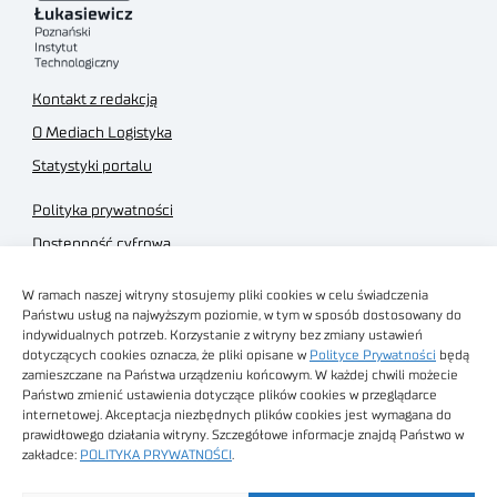
Kontakt z redakcją
O Mediach Logistyka
Statystyki portalu
Polityka prywatności
Dostępność cyfrowa
Regulamin Portalu
W ramach naszej witryny stosujemy pliki cookies w celu świadczenia
Regulamin sklepu
Państwu usług na najwyższym poziomie, w tym w sposób dostosowany do
indywidualnych potrzeb. Korzystanie z witryny bez zmiany ustawień
dotyczących cookies oznacza, że pliki opisane w
Polityce Prywatności
będą
zamieszczane na Państwa urządzeniu końcowym. W każdej chwili możecie
Państwo zmienić ustawienia dotyczące plików cookies w przeglądarce
internetowej. Akceptacja niezbędnych plików cookies jest wymagana do
Obrazy stockowe
prawidłowego działania witryny. Szczegółowe informacje znajdą Państwo w
autorstwa
zakładce:
POLITYKA PRYWATNOŚCI
.