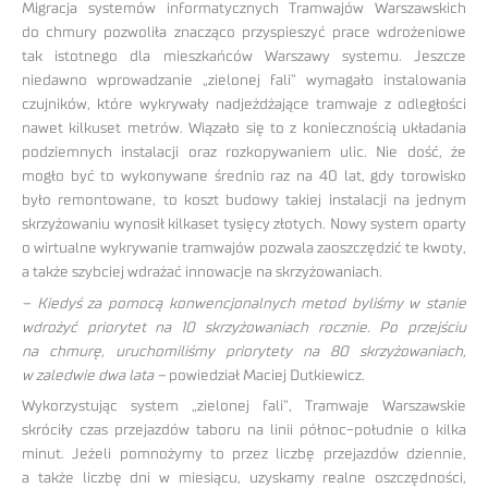
Migracja systemów informatycznych Tramwajów Warszawskich
do chmury pozwoliła znacząco przyspieszyć prace wdrożeniowe
tak istotnego dla mieszkańców Warszawy systemu. Jeszcze
niedawno wprowadzanie „zielonej fali” wymagało instalowania
czujników, które wykrywały nadjeżdżające tramwaje z odległości
nawet kilkuset metrów. Wiązało się to z koniecznością układania
podziemnych instalacji oraz rozkopywaniem ulic. Nie dość, że
mogło być to wykonywane średnio raz na 40 lat, gdy torowisko
było remontowane, to koszt budowy takiej instalacji na jednym
skrzyżowaniu wynosił kilkaset tysięcy złotych. Nowy system oparty
o wirtualne wykrywanie tramwajów pozwala zaoszczędzić te kwoty,
a także szybciej wdrażać innowacje na skrzyżowaniach.
– Kiedyś za pomocą konwencjonalnych metod byliśmy w stanie
wdrożyć priorytet na 10 skrzyżowaniach rocznie. Po przejściu
na chmurę, uruchomiliśmy priorytety na 80 skrzyżowaniach,
w zaledwie dwa lata –
powiedział Maciej Dutkiewicz.
Wykorzystując system „zielonej fali”, Tramwaje Warszawskie
skróciły czas przejazdów taboru na linii północ-południe o kilka
minut. Jeżeli pomnożymy to przez liczbę przejazdów dziennie,
a także liczbę dni w miesiącu, uzyskamy realne oszczędności,