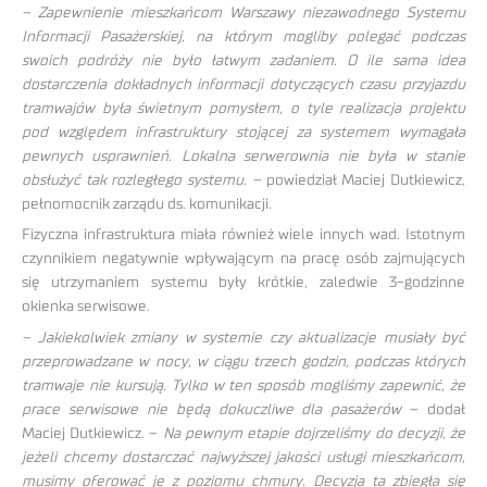
– Zapewnienie mieszkańcom Warszawy niezawodnego Systemu
Informacji Pasażerskiej, na którym mogliby polegać podczas
swoich podróży nie było łatwym zadaniem. O ile sama idea
dostarczenia dokładnych informacji dotyczących czasu przyjazdu
tramwajów była świetnym pomysłem, o tyle realizacja projektu
pod względem infrastruktury stojącej za systemem wymagała
pewnych usprawnień. Lokalna serwerownia nie była w stanie
obsłużyć tak rozległego systemu. –
powiedział Maciej Dutkiewicz,
pełnomocnik zarządu ds. komunikacji.
Fizyczna infrastruktura miała również wiele innych wad. Istotnym
czynnikiem negatywnie wpływającym na pracę osób zajmujących
się utrzymaniem systemu były krótkie, zaledwie 3-godzinne
okienka serwisowe.
– Jakiekolwiek zmiany w systemie czy aktualizacje musiały być
przeprowadzane w nocy, w ciągu trzech godzin, podczas których
tramwaje nie kursują. Tylko w ten sposób mogliśmy zapewnić, że
prace serwisowe nie będą dokuczliwe dla pasażerów
– dodał
Maciej Dutkiewicz. –
Na pewnym etapie dojrzeliśmy do decyzji, że
jeżeli chcemy dostarczać najwyższej jakości usługi mieszkańcom,
musimy oferować je z poziomu chmury. Decyzja ta zbiegła się