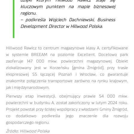
dzięki którym Hillwood Rawicz staje się
kluczowym punktem na mapie biznesowej
regionu.
– podkreśla Wojciech Dachniewski, Business
Development Director w Hillwood Polska.
Hillwood Rawicz to centrum magazynowe klasy A, certyfikowane
w systemie BREEAM na poziomie Excellent. Docelowo park
zaoferuje 147 000 mkw. powierzchni magazynowej. Obiekt
zlokalizowany jest w Korzeńsku (gmina Żmigród), przy trasie
ekspresowej S5 łączącej Poznań i Wrocław, co gwarantuje
znakomite połączenia transportowe zarówno na rynku krajowym,
jak i międzynarodowym.
Pierwszy etap inwestycji, obejmujący prawie 54 000 mkw.
powierzchni w budynku A, został zakończony w lutym 2024 roku.
Projekt powstał przy ścisłej współpracy z władzami Gminy Żmigród,
co dodatkowo podkreśla jego znaczenie dla rozwoju
gospodarczego regionu.
Źródło: Hillwood Polska