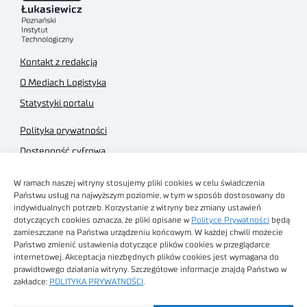
Kontakt z redakcją
O Mediach Logistyka
Statystyki portalu
Polityka prywatności
Dostępność cyfrowa
Regulamin Portalu
W ramach naszej witryny stosujemy pliki cookies w celu świadczenia
Regulamin sklepu
Państwu usług na najwyższym poziomie, w tym w sposób dostosowany do
indywidualnych potrzeb. Korzystanie z witryny bez zmiany ustawień
dotyczących cookies oznacza, że pliki opisane w
Polityce Prywatności
będą
zamieszczane na Państwa urządzeniu końcowym. W każdej chwili możecie
Państwo zmienić ustawienia dotyczące plików cookies w przeglądarce
internetowej. Akceptacja niezbędnych plików cookies jest wymagana do
Obrazy stockowe
prawidłowego działania witryny. Szczegółowe informacje znajdą Państwo w
autorstwa
zakładce:
POLITYKA PRYWATNOŚCI
.