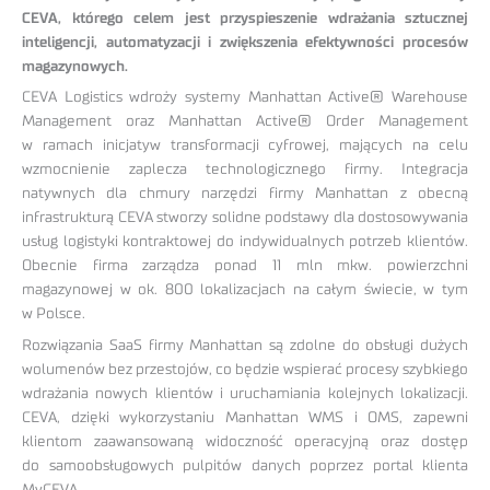
CEVA, którego celem jest przyspieszenie wdrażania sztucznej
inteligencji, automatyzacji i zwiększenia efektywności procesów
magazynowych.
CEVA Logistics wdroży systemy Manhattan Active® Warehouse
Management oraz Manhattan Active® Order Management
w ramach inicjatyw transformacji cyfrowej, mających na celu
wzmocnienie zaplecza technologicznego firmy. Integracja
natywnych dla chmury narzędzi firmy Manhattan z obecną
infrastrukturą CEVA stworzy solidne podstawy dla dostosowywania
usług logistyki kontraktowej do indywidualnych potrzeb klientów.
Obecnie firma zarządza ponad 11 mln mkw. powierzchni
magazynowej w ok. 800 lokalizacjach na całym świecie, w tym
w Polsce.
Rozwiązania SaaS firmy Manhattan są zdolne do obsługi dużych
wolumenów bez przestojów, co będzie wspierać procesy szybkiego
wdrażania nowych klientów i uruchamiania kolejnych lokalizacji.
CEVA, dzięki wykorzystaniu Manhattan WMS i OMS, zapewni
klientom zaawansowaną widoczność operacyjną oraz dostęp
do samoobsługowych pulpitów danych poprzez portal klienta