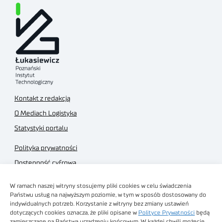
Kontakt z redakcją
O Mediach Logistyka
Statystyki portalu
Polityka prywatności
Dostępność cyfrowa
Regulamin Portalu
W ramach naszej witryny stosujemy pliki cookies w celu świadczenia
Regulamin sklepu
Państwu usług na najwyższym poziomie, w tym w sposób dostosowany do
indywidualnych potrzeb. Korzystanie z witryny bez zmiany ustawień
dotyczących cookies oznacza, że pliki opisane w
Polityce Prywatności
będą
zamieszczane na Państwa urządzeniu końcowym. W każdej chwili możecie