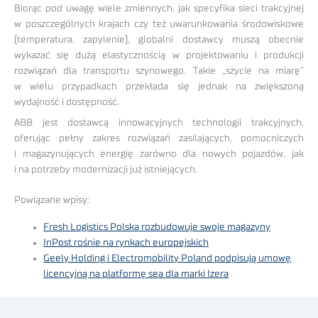
Biorąc pod uwagę wiele zmiennych, jak specyfika sieci trakcyjnej
w poszczególnych krajach czy też uwarunkowania środowiskowe
(temperatura, zapylenie), globalni dostawcy muszą obecnie
wykazać się dużą elastycznością w projektowaniu i produkcji
rozwiązań dla transportu szynowego. Takie „szycie na miarę”
w wielu przypadkach przekłada się jednak na zwiększoną
wydajność i dostępność.
ABB jest dostawcą innowacyjnych technologii trakcyjnych,
oferując pełny zakres rozwiązań zasilających, pomocniczych
i magazynujących energię zarówno dla nowych pojazdów, jak
i na potrzeby modernizacji już istniejących.
Powiązane wpisy:
Fresh Logistics Polska rozbudowuje swoje magazyny
InPost rośnie na rynkach europejskich
Geely Holding i Electromobility Poland podpisują umowę
licencyjną na platformę sea dla marki Izera