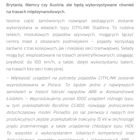
Brytania, Niemcy czy Austria, ale będą wykorzystywane również
na trasach międzynarodowych.
Istotna część zamówionych rozwiązań zasilających zostanie
wykorzystana w składach typu CITYLINK Stadlera. To rodzina
lekkich, modułowych pojazdów szynowych, mogących łączyć
centra miast z obszarami podmiejskimi – pojazdy korzystają
zarówno z tras kolejowych, jak i miejskiej sieci tramwajowej. Składy
mogą być eksploatowane na trasach zelektryfikowanych, osiągając
prędkość do 100 km/h, a także, dzięki wykorzystaniu baterii,
na trasach bez sieci trakcyjnej.
– Większość urządzeń na potrzeby pojazdów CITYLINK zostanie
wyprodukowana w Polsce. To będzie jedno z największych
zamówień w historii fabryki napędów ABB w Aleksandrowie
Łódzkim. – Wyprodukujemy ponad 1000 urządzeń różnego typu,
w tym przekształtniki Bordline CC400, rozwijając jednocześnie
dotychczasowy model. Ponadto, po raz pierwszy z naszych linii
produkcyjnych zejdzie przekształtnik trakcyjny 15 kV w technologii
prądu przemiennego, a także urządzenia chłodzące typu HEX.
To wszystko z wykorzystaniem lokalnych kompetencji oraz
doświadczenia zespołów projektowych i inżynieryjnych ABB –