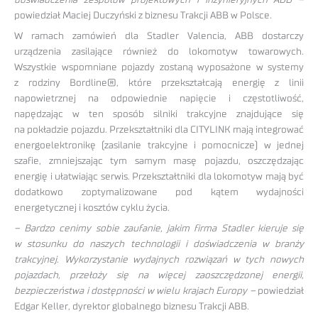
powiedział Maciej Duczyński z biznesu Trakcji ABB w Polsce.
W ramach zamówień dla Stadler Valencia, ABB dostarczy
urządzenia zasilające również do lokomotyw towarowych.
Wszystkie wspomniane pojazdy zostaną wyposażone w systemy
z rodziny Bordline®, które przekształcają energię z linii
napowietrznej na odpowiednie napięcie i częstotliwość,
napędzając w ten sposób silniki trakcyjne znajdujące się
na pokładzie pojazdu. Przekształtniki dla CITYLINK mają integrować
energoelektronikę (zasilanie trakcyjne i pomocnicze) w jednej
szafie, zmniejszając tym samym masę pojazdu, oszczędzając
energię i ułatwiając serwis. Przekształtniki dla lokomotyw mają być
dodatkowo zoptymalizowane pod kątem wydajności
energetycznej i kosztów cyklu życia.
– Bardzo cenimy sobie zaufanie, jakim firma Stadler kieruje się
w stosunku do naszych technologii i doświadczenia w branży
trakcyjnej. Wykorzystanie wydajnych rozwiązań w tych nowych
pojazdach, przełoży się na więcej zaoszczędzonej energii,
bezpieczeństwa i dostępności w wielu krajach Europy –
powiedział
Edgar Keller, dyrektor globalnego biznesu Trakcji ABB.