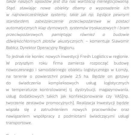
także naszych sąsiadów jest dla nas wartością nienegocjowalną.
Stąd, stawiając nowe obiekty dbamy o wyposażenie ich
w najnowocześniejsze systemy, takie jak np. będące pewnym
standardem, zabezpieczenie przeciwpożarowe w postaci
automatycznych klap dymowych, systemów tryskaczowych i bram
przeciwpożarowych, pamiętając również o budowie
dźwiękochłonnych płotów akustycznych. –
komentuje Slawomir
Babicz, Dyrektor Operacyjny Regionu.
To jednak nie koniec nowych inwestycji Fresh Logistics w regionie.
W przyszłym roku firma zamierza rozpocząć budowę
nowoczesnego i samodzielnego obiektu logistycznego w Łomży,
na terenie o powierzchni prawie 2,5 ha. Będzie on gotowy
do świadczenia kompleksowych usług logistycznych
w temperaturze kontrolowanej tj. dystrybucji, magazynowania,
usług dodatkowych takich jak konfekcjonowanie czy VAS(np.
tworzenie zestawów promocyjnych). Realizacja inwestycji będzie
wiązała się z zatrudnieniem nowych pracowników oraz
nawiązaniem współpracy z podmiotami świadczącymi usługi
transportowe.