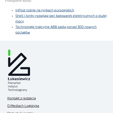
Powiązane wpisy:
InPost rośnie na rynkach europejskich
Shell i Ionity rozwijają sieć ładowarek elektrycznych o dużej
mocy
Technologie trakcyjne ABB zasilą ponad 300 nowych
pociągów
Kontakt z redakcją
O Mediach Logistyka