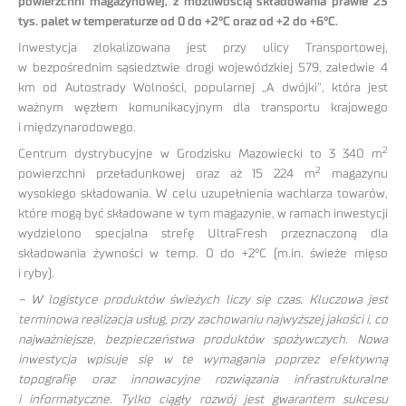
powierzchni magazynowej, z możliwością składowania prawie 23
tys. palet w temperaturze od 0 do +2°C oraz od +2 do +6°C.
Inwestycja zlokalizowana jest przy ulicy Transportowej,
w bezpośrednim sąsiedztwie drogi wojewódzkiej 579, zaledwie 4
km od Autostrady Wolności, popularnej „A dwójki”, która jest
ważnym węzłem komunikacyjnym dla transportu krajowego
i międzynarodowego.
2
Centrum dystrybucyjne w Grodzisku Mazowiecki to 3 340 m
2
powierzchni przeładunkowej oraz aż 15 224 m
magazynu
wysokiego składowania. W celu uzupełnienia wachlarza towarów,
które mogą być składowane w tym magazynie, w ramach inwestycji
wydzielono specjalna strefę UltraFresh przeznaczoną dla
składowania żywności w temp. 0 do +2°C (m.in. świeże mięso
i ryby).
– W logistyce produktów świeżych liczy się czas. Kluczowa jest
terminowa realizacja usług, przy zachowaniu najwyższej jakości i, co
najważniejsze, bezpieczeństwa produktów spożywczych. Nowa
inwestycja wpisuje się w te wymagania poprzez efektywną
topografię oraz innowacyjne rozwiązania infrastrukturalne
i informatyczne. Tylko ciągły rozwój jest gwarantem sukcesu