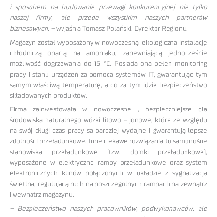
i sposobem na budowanie przewagi konkurencyjnej nie tylko
naszej firmy, ale przede wszystkim naszych partnerów
biznesowych. –
wyjaśnia Tomasz Polański, Dyrektor Regionu.
Magazyn został wyposażony w nowoczesną, ekologiczną instalację
chłodniczą opartą na amoniaku, zapewniającą jednocześnie
możliwość dogrzewania do 15 °C. Posiada ona pełen monitoring
pracy i stanu urządzeń za pomocą systemów IT, gwarantując tym
samym właściwą temperaturę, a co za tym idzie bezpieczeństwo
składowanych produktów.
Firma zainwestowała w nowoczesne , bezpieczniejsze dla
środowiska naturalnego wózki litowo – jonowe, które ze względu
na swój długi czas pracy są bardziej wydajne i gwarantują lepsze
zdolności przeładunkowe. Inne ciekawe rozwiązania to samonośne
stanowiska przeładunkowe (tzw. domki przeładunkowe),
wyposażone w elektryczne rampy przeładunkowe oraz system
elektronicznych klinów połączonych w układzie z sygnalizacja
świetlną, regulującą ruch na poszczególnych rampach na zewnątrz
i wewnątrz magazynu.
– Bezpieczeństwo naszych pracowników, podwykonawców, ale