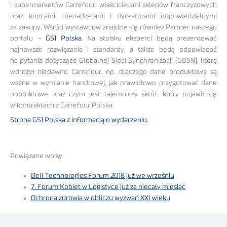
i supermarketów Carrefour, właścicielami sklepów franczyzowych
oraz kupcami, menadżerami i dyrektorami odpowiedzialnymi
za zakupy. Wśród wystawców znajdzie się również Partner naszego
portalu –
GS1 Polska
. Na stoisku eksperci będą prezentować
najnowsze rozwiązania i standardy, a także będą odpowiadać
na pytania dotyczące Globalnej Sieci Synchronizacji (GDSN), którą
wdrożył niedawno Carrefour, np. dlaczego dane produktowe są
ważne w wymianie handlowej, jak prawidłowo przygotować dane
produktowe oraz czym jest tajemniczy skrót, który pojawił się
w kontraktach z Carrefour Polska.
Strona GS1 Polska z informacją o wydarzeniu.
Powiązane wpisy:
Dell Technologies Forum 2018 już we wrześniu
7. Forum Kobiet w Logistyce już za niecały miesiąc
Ochrona zdrowia w obliczu wyzwań XXI wieku