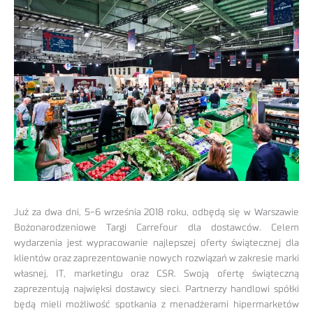
Już za dwa dni, 5-6 września 2018 roku, odbędą się w Warszawie
Bożonarodzeniowe Targi Carrefour dla dostawców. Celem
wydarzenia jest wypracowanie najlepszej oferty świątecznej dla
klientów oraz zaprezentowanie nowych rozwiązań w zakresie marki
własnej, IT, marketingu oraz CSR. Swoją ofertę świąteczną
zaprezentują najwięksi dostawcy sieci. Partnerzy handlowi spółki
będą mieli możliwość spotkania z menadżerami hipermarketów