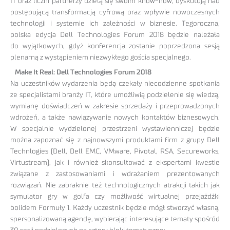
IT oraz liczni partnerzy dzielą się swoim know-how, dyskutują nad
postępującą transformacją cyfrową oraz wpływie nowoczesnych
technologii i systemie ich zależności w biznesie. Tegoroczna,
polska edycja Dell Technologies Forum 2018 będzie należała
do wyjątkowych, gdyż konferencja zostanie poprzedzona sesją
plenarną z wystąpieniem niezwykłego gościa specjalnego.
Make It Real: Dell Technologies Forum 2018
Na uczestników wydarzenia będą czekały niecodzienne spotkania
ze specjalistami branży IT, które umożliwią podzielenie się wiedzą,
wymianę doświadczeń w zakresie sprzedaży i przeprowadzonych
wdrożeń, a także nawiązywanie nowych kontaktów biznesowych.
W specjalnie wydzielonej przestrzeni wystawienniczej będzie
można zapoznać się z najnowszymi produktami firm z grupy Dell
Technlogies (Dell, Dell EMC, VMware, Pivotal, RSA, Secureworks,
Virtustream), jak i również skonsultować z ekspertami kwestie
związane z zastosowaniami i wdrażaniem prezentowanych
rozwiązań. Nie zabraknie też technologicznych atrakcji takich jak
symulator gry w golfa czy możliwość wirtualnej przejażdżki
bolidem Formuły 1. Każdy uczestnik będzie mógł stworzyć własną,
spersonalizowaną agendę, wybierając interesujące tematy spośród