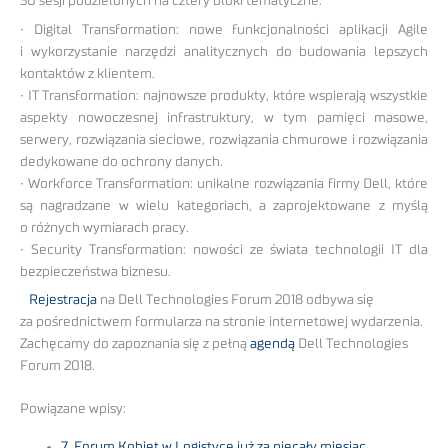
30 sesji podzielonych na cztery bloki tematyczne:
• Digital Transformation: nowe funkcjonalności aplikacji Agile
i wykorzystanie narzędzi analitycznych do budowania lepszych
kontaktów z klientem.
• IT Transformation: najnowsze produkty, które wspierają wszystkie
aspekty nowoczesnej infrastruktury, w tym pamięci masowe,
serwery, rozwiązania sieciowe, rozwiązania chmurowe i rozwiązania
dedykowane do ochrony danych.
• Workforce Transformation: unikalne rozwiązania firmy Dell, które
są nagradzane w wielu kategoriach, a zaprojektowane z myślą
o różnych wymiarach pracy.
• Security Transformation: nowości ze świata technologii IT dla
bezpieczeństwa biznesu.
Rejestracja
na Dell Technologies Forum 2018 odbywa się
za pośrednictwem formularza na stronie internetowej wydarzenia.
Zachęcamy do zapoznania się z pełną
agendą
Dell Technologies
Forum 2018.
Powiązane wpisy:
7. Forum Kobiet w Logistyce już za niecały miesiąc