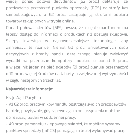
więcej, ponad połowa decydentów (52 proc.) deklaruje, że
przekształca przestrzeń punktów sprzedaży (POS) na strefy kas
samoobsługowych, a 62 proc. zastępuje ją strefami odbioru
towarów zakupionych w trybie online.
Ponad połowa klientów (51%) uważa, że dzięki smartfonom ma
lepszy dostęp do informacji o produktach niż obsługa sklepowa.
Sklepy inwestują w najnowocześniejsze technologie, aby
zmniejszyć te różnice. Niemal 60 proc. ankietowanych osób
decyzyjnych z branży handlu detalicznego planuje zwiększyć
wydatki na przenośne komputery mobilne o ponad 6 proc.,
a więcej niż jeden na pięć sklepów (21 proc.) planuje przeznaczyć
o 10 proc. więcej środków na tablety o zwiększonej wytrzymałości
w ciągu następnych trzech lat.
Najważniejsze informacje
:
Kraje Azji i Pacyfiku
• Aż 62 proc. pracowników handlu postrzega swoich pracodawców
bardziej pozytywnie, gdy zapewniają im oni urządzenia mobilne
do realizacji zadań w codziennej pracy.
• 49 proc. personelu sklepowego twierdzi, że mobilne systemy
punktów sprzedaży (mPOS) pomagają im lepiej wykonywać pracę.