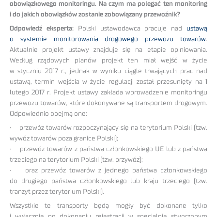
obowiązkowego monitoringu. Na czym ma polegać ten monitoring
i do jakich obowiązków zostanie zobowiązany przewoźnik?
Odpowiedź eksperta:
Polski ustawodawca pracuje nad
ustawą
o systemie monitorowania drogowego przewozu towarów
.
Aktualnie projekt ustawy znajduje się na etapie opiniowania.
Według rządowych planów projekt ten miał wejść w życie
w styczniu 2017 r., jednak w wyniku ciągle trwających prac nad
ustawą, termin wejścia w życie regulacji został przesunięty na 1
lutego 2017 r. Projekt ustawy zakłada wprowadzenie monitoringu
przewozu towarów, które dokonywane są transportem drogowym.
Odpowiednio obejmą one:
• przewóz towarów rozpoczynający się na terytorium Polski (tzw.
wywóz towarów poza granice Polski);
• przewóz towarów z państwa członkowskiego UE lub z państwa
trzeciego na terytorium Polski (tzw. przywóz);
• oraz przewóz towarów z jednego państwa członkowskiego
do drugiego państwa członkowskiego lub kraju trzeciego (tzw.
tranzyt przez terytorium Polski).
Wszystkie te transporty będą mogły być dokonane tylko
i wyłącznie po dokonaniu rejestracji w specjalnie stworzonym