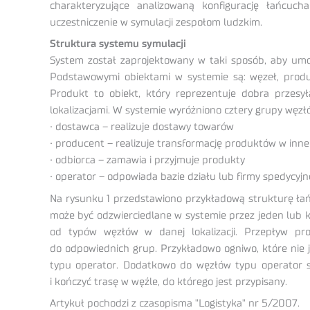
charakteryzujące analizowaną konfigurację łańcuch
uczestniczenie w symulacji zespołom ludzkim.
Struktura systemu symulacji
System został zaprojektowany w taki sposób, aby umo
Podstawowymi obiektami w systemie są: węzeł, produ
Produkt to obiekt, który reprezentuje dobra prze
lokalizacjami. W systemie wyróżniono cztery grupy węzł
• dostawca – realizuje dostawy towarów
• producent – realizuje transformację produktów w inn
• odbiorca – zamawia i przyjmuje produkty
• operator – odpowiada bazie działu lub firmy spedycyjne
Na rysunku 1 przedstawiono przykładową strukturę ł
może być odzwierciedlane w systemie przez jeden lub k
od typów węzłów w danej lokalizacji. Przepływ pr
do odpowiednich grup. Przykładowo ogniwo, które nie 
typu operator. Dodatkowo do węzłów typu operator są
i kończyć trasę w węźle, do którego jest przypisany.
Artykuł pochodzi z czasopisma "Logistyka" nr 5/2007.