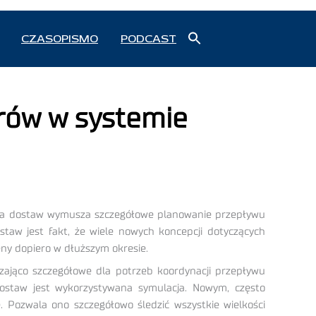
Search
CZASOPISMO
PODCAST
for:
Search Button
arów w systemie
ucha dostaw wymusza szczegółowe planowanie przepływu
aw jest fakt, że wiele nowych koncepcji dotyczących
ny dopiero w dłuższym okresie.
zająco szczegółowe dla potrzeb koordynacji przepływu
ostaw jest wykorzystywana symulacja. Nowym, często
 Pozwala ono szczegółowo śledzić wszystkie wielkości