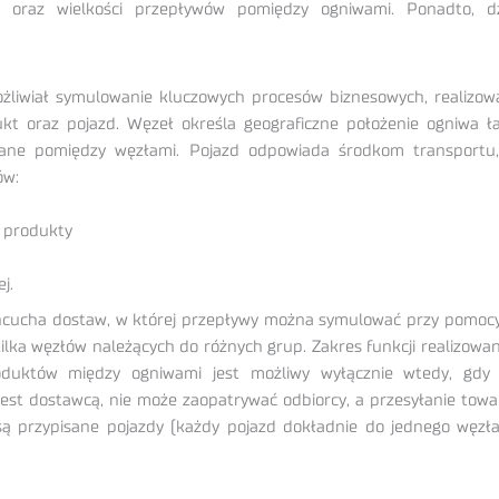
a oraz wielkości przepływów pomiędzy ogniwami. Ponadto, dz
żliwiał symulowanie kluczowych procesów biznesowych, realizow
kt oraz pojazd. Węzeł określa geograficzne położenie ogniwa 
syłane pomiędzy węzłami. Pojazd odpowiada środkom transport
ów:
e produkty
j.
ańcucha dostaw, w której przepływy można symulować przy pomoc
ilka węzłów należących do różnych grup. Zakres funkcji realizow
oduktów między ogniwami jest możliwy wyłącznie wtedy, gdy
jest dostawcą, nie może zaopatrywać odbiorcy, a przesyłanie to
 przypisane pojazdy (każdy pojazd dokładnie do jednego węzła)