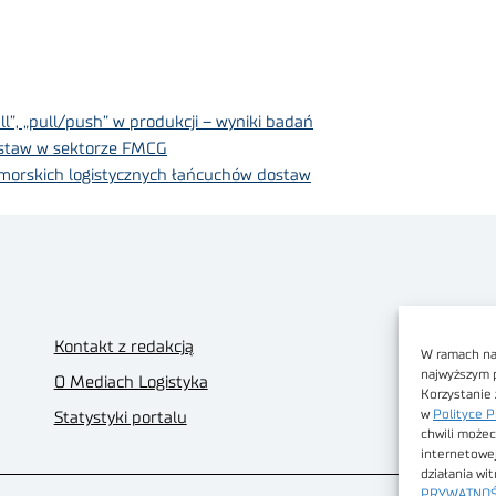
l”, „pull/push” w produkcji – wyniki badań
ostaw w sektorze FMCG
-morskich logistycznych łańcuchów dostaw
Kontakt z redakcją
W ramach nas
najwyższym 
O Mediach Logistyka
Korzystanie 
w
Polityce P
Statystyki portalu
chwili możec
internetowe
działania wi
PRYWATNOŚ