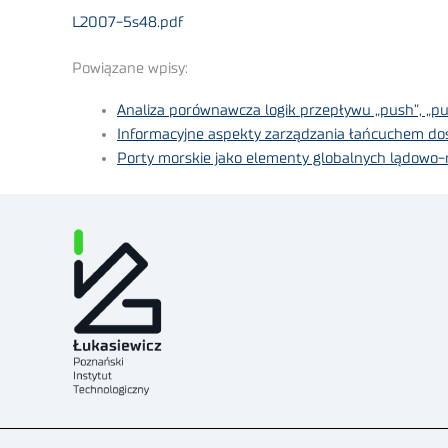
L2007-5s48.pdf
Powiązane wpisy:
Analiza porównawcza logik przepływu „push”, „pul
Informacyjne aspekty zarządzania łańcuchem d
Porty morskie jako elementy globalnych lądowo