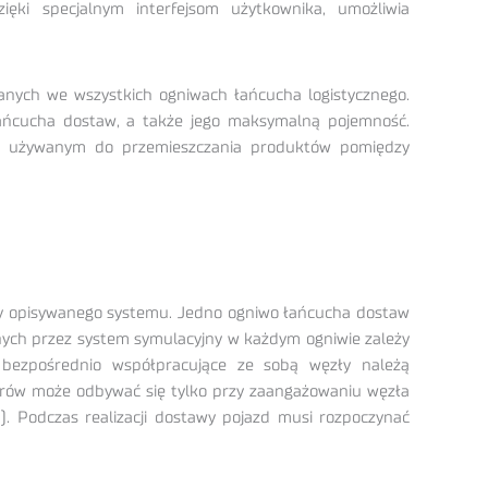
ięki specjalnym interfejsom użytkownika, umożliwia
anych we wszystkich ogniwach łańcucha logistycznego.
łańcucha dostaw, a także jego maksymalną pojemność.
u, używanym do przemieszczania produktów pomiędzy
y opisywanego systemu. Jedno ogniwo łańcucha dostaw
anych przez system symulacyjny w każdym ogniwie zależy
 bezpośrednio współpracujące ze sobą węzły należą
warów może odbywać się tylko przy zaangażowaniu węzła
. Podczas realizacji dostawy pojazd musi rozpoczynać