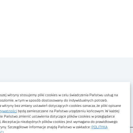
Polityka prywatności
Dostępność cyfrowa
zej witryny stosujemy pliki cookies w celu świadczenia Państwu usług na
poziomie, w tym w sposób dostosowany do indywidualnych potrzeb.
Regulamin Portalu
z witryny bez zmiany ustawień dotyczących cookies oznacza, że pliki opisane
rywatności
będą zamieszczane na Państwa urządzeniu końcowym. W każdej
Regulamin sklepu
ie Państwo zmienić ustawienia dotyczące plików cookies w przeglądarce
j. Akceptacja niezbędnych plików cookies jest wymagana do prawidłowego
tryny. Szczegółowe informacje znajdą Państwo w zakładce:
POLITYKA
CI
.