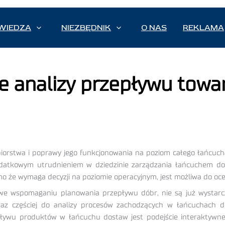
WIEDZA
NIEZBĘDNIK
O NAS
REKLAMA
e analizy przepływu tow
biorstwa i poprawy jego funkcjonowania na poziom całego łańc
atkowym utrudnieniem w dziedzinie zarządzania łańcuchem dost
 że wymaga decyzji na poziomie operacyjnym, jest możliwa do oce
we wspomaganiu planowania przepływu dóbr, nie są już wystarc
z częściej do analizy procesów zachodzących w łańcuchach d
ływu produktów w łańcuchu dostaw jest podejście interaktywne.