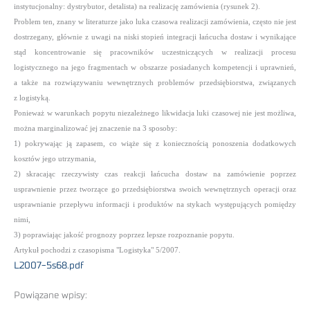
instytucjonalny: dystrybutor, detalista) na realizację zamówienia (rysunek 2).
Problem ten, znany w literaturze jako luka czasowa realizacji zamówienia, często nie jest
dostrzegany, głównie z uwagi na niski stopień integracji łańcucha dostaw i wynikające
stąd koncentrowanie się pracowników uczestniczących w realizacji procesu
logistycznego na jego fragmentach w obszarze posiadanych kompetencji i uprawnień,
a także na rozwiązywaniu wewnętrznych problemów przedsiębiorstwa, związanych
z logistyką.
Ponieważ w warunkach popytu niezależnego likwidacja luki czasowej nie jest możliwa,
można marginalizować jej znaczenie na 3 sposoby:
1) pokrywając ją zapasem, co wiąże się z koniecznością ponoszenia dodatkowych
kosztów jego utrzymania,
2) skracając rzeczywisty czas reakcji łańcucha dostaw na zamówienie poprzez
usprawnienie przez tworzące go przedsiębiorstwa swoich wewnętrznych operacji oraz
usprawnianie przepływu informacji i produktów na stykach występujących pomiędzy
nimi,
3) poprawiając jakość prognozy poprzez lepsze rozpoznanie popytu.
Artykuł pochodzi z czasopisma "Logistyka" 5/2007.
L2007-5s68.pdf
Powiązane wpisy: