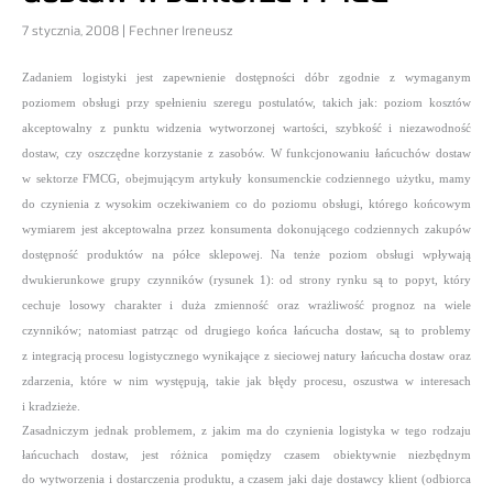
7 stycznia, 2008 | Fechner Ireneusz
Zadaniem logistyki jest zapewnienie dostępności dóbr zgodnie z wymaganym
poziomem obsługi przy spełnieniu szeregu postulatów, takich jak: poziom kosztów
akceptowalny z punktu widzenia wytworzonej wartości, szybkość i niezawodność
dostaw, czy oszczędne korzystanie z zasobów. W funkcjonowaniu łańcuchów dostaw
w sektorze FMCG, obejmującym artykuły konsumenckie codziennego użytku, mamy
do czynienia z wysokim oczekiwaniem co do poziomu obsługi, którego końcowym
wymiarem jest akceptowalna przez konsumenta dokonującego codziennych zakupów
dostępność produktów na półce sklepowej. Na tenże poziom obsługi wpływają
dwukierunkowe grupy czynników (rysunek 1): od strony rynku są to popyt, który
cechuje losowy charakter i duża zmienność oraz wrażliwość prognoz na wiele
czynników; natomiast patrząc od drugiego końca łańcucha dostaw, są to problemy
z integracją procesu logistycznego wynikające z sieciowej natury łańcucha dostaw oraz
zdarzenia, które w nim występują, takie jak błędy procesu, oszustwa w interesach
i kradzieże.
Zasadniczym jednak problemem, z jakim ma do czynienia logistyka w tego rodzaju
łańcuchach dostaw, jest różnica pomiędzy czasem obiektywnie niezbędnym
do wytworzenia i dostarczenia produktu, a czasem jaki daje dostawcy klient (odbiorca