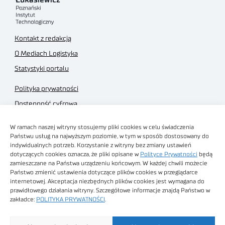
Kontakt z redakcją
O Mediach Logistyka
Statystyki portalu
Polityka prywatności
Dostępność cyfrowa
Regulamin Portalu
W ramach naszej witryny stosujemy pliki cookies w celu świadczenia
Regulamin sklepu
Państwu usług na najwyższym poziomie, w tym w sposób dostosowany do
indywidualnych potrzeb. Korzystanie z witryny bez zmiany ustawień
dotyczących cookies oznacza, że pliki opisane w
Polityce Prywatności
będą
zamieszczane na Państwa urządzeniu końcowym. W każdej chwili możecie
Państwo zmienić ustawienia dotyczące plików cookies w przeglądarce
internetowej. Akceptacja niezbędnych plików cookies jest wymagana do
Obrazy stockowe
prawidłowego działania witryny. Szczegółowe informacje znajdą Państwo w
autorstwa
zakładce:
POLITYKA PRYWATNOŚCI
.
Sieć Badawcza Łukasiewicz - Poznański Instytut