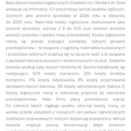
Baza danych kosztów logistycznych
Establish Inc./Herbert W. Davis
wskazuje na minimalny, 0,1-procentowy wzrost kosztów ogólnych,
liczonych jako procent sprzedaży w 2006 roku w stosunku
do 2005 roku. Natomiast koszty logistyczne, skalkulowane jako
procent sprzedaży, wzrosły z 9 do 9,1% przy średnim wzroście
wartości produktu i spadku masy przewozowej. Koszty logistyczne
różnią się jednak znacząco pomiędzy różnymi grupami
przedsiębiorstw – te związane z logistyką materiałów budowlanych
i produktów roślinnych znajdują się na szczycie skali, a te związane
z wyrobami farmaceutycznymi i elektronicznymi na dole. Składniki
kosztów według bazy danych Herberta W. Davis’a kształtowały się
następująco: 50% koszty transportu, 22% koszty środków
transportu, 17% koszty składowania, 8% koszty przyjmowania
zamówień/zleceń klientów, 3% koszty administracyjne (tablica 1).
Koszty logistyczne rosną w odwrotnej proporcji do rozmiarów
przedsiębiorstwa. Małe firmy płacą jednostkowo więcej.
Po czterech latach ciągłego spadku, obecnie koszty rosną, co
wynika przede wszystkim z rosnących cen paliwa i ograniczonych
możliwości przewozowych, którymi dysponują przewoźnicy. Wzrost
kosztów znajduje pewną kompensację dzięki zmianom