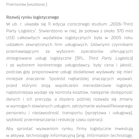
Przemysław [współprac.]
Rozwój rynku logistycznego
W ub. r. ukazała się 11 edycja corocznego studium „2006-Third
Party Logistics”. Stwierdzono w niej, że połowa z około 370 mld
USD całkowitych wydatków logistycznych była w 2005 roku
udziałem zewnętrznych firm usługowych. Głównymi czynnikami
przemawiającymi za wyborem operatorów oferujących
zintegrowane usługi logistyczne (3PL,
Third Party Logistics
)
i za wyborem konkretnego usługodawcy, były cena i jakość,
podczas gdy proponowane usługi dodatkowe wydawały się mieć
mniejsze znaczenie. Spośród najbardziej znaczących wyzwań,
przed którymi stoją współcześni menedżerowie logistyki,
najistotniejsza wydaje się kontrola kosztów, następnie dostępność
danych i ich precyzja, a dopiero później rozważa się zmiany
w wymogach stawianych usługom, zatrzymanie wykwalifikowanego
personelu i niezawodność transportu (sprzętowa i usługowa),
szybkość przemieszczania i redukcję czasu operacji.
Aby sprostać wyzwaniom rynku, firmy logistyczne inwestują
w aktywa, technologię informacyjną (ang.
information technology
,