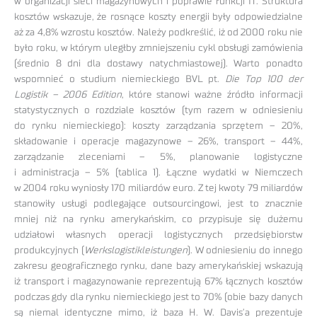
w organizacji sieci magazynowych i poprawie funkcji IT. Struktura
kosztów wskazuje, że rosnące koszty energii były odpowiedzialne
aż za 4,8% wzrostu kosztów. Należy podkreślić, iż od 2000 roku nie
było roku, w którym uległby zmniejszeniu cykl obsługi zamówienia
(średnio 8 dni dla dostawy natychmiastowej). Warto ponadto
wspomnieć o studium niemieckiego BVL pt.
Die Top 100 der
Logistik – 2006 Edition
, które stanowi ważne źródło informacji
statystycznych o rozdziale kosztów (tym razem w odniesieniu
do rynku niemieckiego): koszty zarządzania sprzętem – 20%,
składowanie i operacje magazynowe – 26%, transport – 44%,
zarządzanie zleceniami – 5%, planowanie logistyczne
i administracja – 5% (tablica 1). Łączne wydatki w Niemczech
w 2004 roku wyniosły 170 miliardów euro. Z tej kwoty 79 miliardów
stanowiły usługi podlegające outsourcingowi, jest to znacznie
mniej niż na rynku amerykańskim, co przypisuje się dużemu
udziałowi własnych operacji logistycznych przedsiębiorstw
produkcyjnych (
Werkslogistikleistungen
). W odniesieniu do innego
zakresu geograficznego rynku, dane bazy amerykańskiej wskazują
iż transport i magazynowanie reprezentują 67% łącznych kosztów
podczas gdy dla rynku niemieckiego jest to 70% (obie bazy danych
są niemal identyczne mimo, iż baza H. W. Davis’a prezentuje