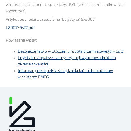
wartości jako procent sprzedaży, BVL jako procent całkowitych
wydatków).
Artykuł pochodzi z czasopisma "Logistyka" 5/2007.
L2007-5s22.pdf
Powiązane wpisy:
Bezpieczeństwo w otoczeniu robota przemysłowego – cz. 3
Logistyka zaopatrzenia i dystrybucji wyrobów o krótkim
okresie trwałości
Informacyjne aspekty zarządzania łańcuchem dostaw
w sektorze FMCG