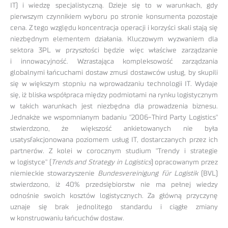
IT) i wiedzę specjalistyczną. Dzieje się to w warunkach, gdy
pierwszym czynnikiem wyboru po stronie konsumenta pozostaje
cena. Z tego względu koncentracja operacji i korzyści skali stają się
niezbędnym elementem działania. Kluczowym wyzwaniem dla
sektora 3PL w przyszłości będzie więc właściwe zarządzanie
i innowacyjność. Wzrastająca kompleksowość zarządzania
globalnymi łańcuchami dostaw zmusi dostawców usług, by skupili
się w większym stopniu na wprowadzaniu technologii IT. Wydaje
się, iż bliska współpraca między podmiotami na rynku logistycznym
w takich warunkach jest niezbędna dla prowadzenia biznesu.
Jednakże we wspomnianym badaniu "2006-Third Party Logistics"
stwierdzono, że większość ankietowanych nie była
usatysfakcjonowana poziomem usług IT, dostarczanych przez ich
partnerów. Z kolei w corocznym studium "Trendy i strategie
w logistyce" (
Trends and Strategy in Logistics
) opracowanym przez
niemieckie stowarzyszenie
Bundesvereinigung für Logistik
(BVL)
stwierdzono, iż 40% przedsiębiorstw nie ma pełnej wiedzy
odnośnie swoich kosztów logistycznych. Za główną przyczynę
uznaje się brak jednolitego standardu i ciągłe zmiany
w konstruowaniu łańcuchów dostaw.