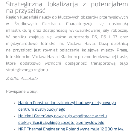
Strategiczna lokalizacja z potencjałem
na przyszłość
Region Kladeński należy do kluczowych obszarów przemysłowych
w Środkowych Czechach. Charakteryzuje się doskonałą
infrastrukturą oraz dostępnością wykwalifikowanej siły roboczej.
W pobliżu znajdują się ważne autostrady D5, D6 i D7 oraz
międzynarodowe lotnisko im. Václava Havla. Dużą obietnicą
na przyszłość jest również połączenie kolejowe między Pragą,
lotniskiem im. Václava Havla i Kladnem po zmodernizowanej trasie,
które dodatkowo wzmocni dostępność transportową tego
strategicznego regionu.
Źródło: Accolade
Powiązane wpisy:
Harden Construction zakończył budowę nietypowego
centrum dystrybucyjnego
Holcim i GreenWay nawiązują współpracę w celu
elektryfikacji ciężkiego sprzętu przemysłowego
NRF Thermal Engineering Poland wynajmuje 12 000 m kw.