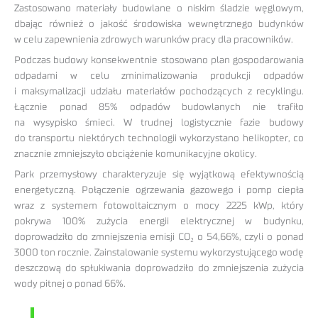
Zastosowano materiały budowlane o niskim śladzie węglowym,
dbając również o jakość środowiska wewnętrznego budynków
w celu zapewnienia zdrowych warunków pracy dla pracowników.
Podczas budowy konsekwentnie stosowano plan gospodarowania
odpadami w celu zminimalizowania produkcji odpadów
i maksymalizacji udziału materiałów pochodzących z recyklingu.
Łącznie ponad 85% odpadów budowlanych nie trafiło
na wysypisko śmieci. W trudnej logistycznie fazie budowy
do transportu niektórych technologii wykorzystano helikopter, co
znacznie zmniejszyło obciążenie komunikacyjne okolicy.
Park przemysłowy charakteryzuje się wyjątkową efektywnością
energetyczną. Połączenie ogrzewania gazowego i pomp ciepła
wraz z systemem fotowoltaicznym o mocy 2225 kWp, który
pokrywa 100% zużycia energii elektrycznej w budynku,
doprowadziło do zmniejszenia emisji CO₂ o 54,66%, czyli o ponad
3000 ton rocznie. Zainstalowanie systemu wykorzystującego wodę
deszczową do spłukiwania doprowadziło do zmniejszenia zużycia
wody pitnej o ponad 66%.