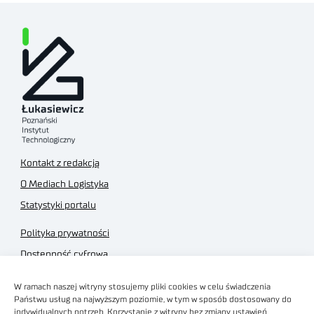
Kontakt z redakcją
O Mediach Logistyka
Statystyki portalu
Polityka prywatności
Dostępność cyfrowa
Regulamin Portalu
W ramach naszej witryny stosujemy pliki cookies w celu świadczenia
Regulamin sklepu
Państwu usług na najwyższym poziomie, w tym w sposób dostosowany do
indywidualnych potrzeb. Korzystanie z witryny bez zmiany ustawień