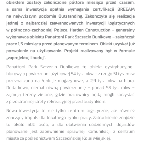
obiektem zostały zakończone półtora miesiąca przed czasem,
a sama inwestycja spełnia wymagania certyfikacji BREEAM
na najwyższym poziomie Outstanding.
Zakończyła się realizacja
jednej z najbardziej zaawansowanych inwestycji logistycznych
w północno-zachodniej Polsce. Harden Construction – generalny
wykonawca obiektu Panattoni Park Szczecin Dunikowo – zakończył
prace 1,5 miesiąca przed planowanym terminem. Obiekt uzyskał już
pozwolenie na użytkowanie. Projekt realizowany był w formule
„zaprojektuj i buduj”.
Panattoni Park Szczecin Dunikowo to obiekt dystrybucyjno-
biurowy o powierzchni użytkowej 54 tys. mkw – z czego 51 tys. mkw
przeznaczono na funkcje magazynowe, a 2,9 tys. mkw na biura.
Dodatkowo, niemal równą powierzchnię – ponad 53 tys. mkw –
zajmują tereny zielone, gdzie pracownicy będą mogli korzystać
z przestronnej strefy rekreacyjnej przed budynkiem.
Nowa inwestycja to nie tylko centrum logistyczne, ale również
znaczący impuls dla lokalnego rynku pracy. Zatrudnienie znajdzie
tu około 500 osób, a dla ułatwienia codziennych dojazdów
planowane jest zapewnienie sprawnej komunikacji z centrum
miasta za pośrednictwem Szczecińskiej Kolei Miejskiej.