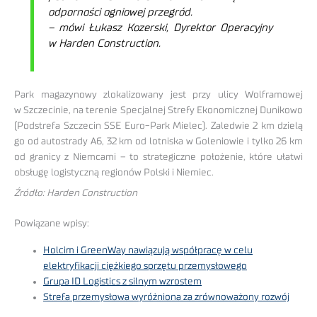
odporności ogniowej przegród.
– mówi Łukasz Kozerski, Dyrektor Operacyjny
w Harden Construction.
Park magazynowy zlokalizowany jest przy ulicy Wolframowej
w Szczecinie, na terenie Specjalnej Strefy Ekonomicznej Dunikowo
(Podstrefa Szczecin SSE Euro-Park Mielec). Zaledwie 2 km dzielą
go od autostrady A6, 32 km od lotniska w Goleniowie i tylko 26 km
od granicy z Niemcami – to strategiczne położenie, które ułatwi
obsługę logistyczną regionów Polski i Niemiec.
Źródło: Harden Construction
Powiązane wpisy:
Holcim i GreenWay nawiązują współpracę w celu
elektryfikacji ciężkiego sprzętu przemysłowego
Grupa ID Logistics z silnym wzrostem
Strefa przemysłowa wyróżniona za zrównoważony rozwój