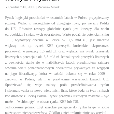
30 października, 2006 | Matusiak Marek
Rynek logistyki przechodzi w ostatnich latach w Polsce przyspieszony
rozwój. Widać to szczególnie od ubiegłego roku, po wejściu Polski
do UE. Również rosnący globalnie rynek jest kuszący dla wielu
europejskich i światowych operatorów. Warto podać, że potencjał rynku
TSL, wynoszący obecnie w Polsce ok. 7,5 mld zł., jest znacznie
większy niż, np. rynek KEP (przesyłki kurierskie, ekspresowe,
paczkowe), wynoszący 1,6 mld zł. oraz większy, niż rynek przesyłek
listowych o potencjale ok. 3,3 mld zł. Jednak rynek przesyłek listowych
z pewnością stanie się w najbliższych latach przedmiotem zaintere
sowania wielu ponadnarodowych operatorów prywatnych ze względu
na jego liberalizację, która w całości dokona się w roku 2009 –
zarówno w Polsce, jak i w praktycznie wszystkich krajach UE.
Spodziewać się więc należy prób przedefiniowania rynku
i sformułowania na nowo wielu misji firm, które będą na tych rynkach
konkurować z Pocztą Polską. Rynek przesyłek listowych zostanie – być
może – "wchłonięty" w obszar rynku KEP lub TSL.
Jednocześnie jednak, zbyt szerokie podejście do rynku kryje w sobie
także sporo niebezpieczeństw. O kilku z nich traktuje niniejszy artykuł.